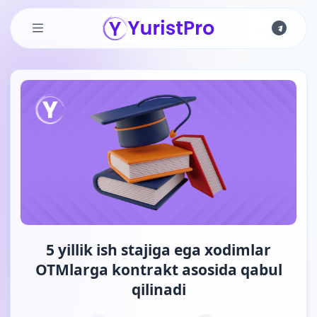
Skip to main content
5 yillik ish stajiga ega xodimlar
OTMlarga kontrakt asosida qabul
qilinadi