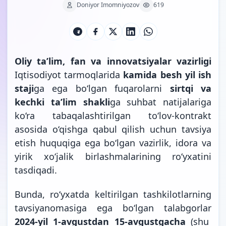
Doniyor Imomniyozov
619
Oliy ta’lim, fan va innovatsiyalar vazirligi
Iqtisodiyot tarmoqlarida
kamida besh yil ish
staji
ga ega bo‘lgan fuqarolarni
sirtqi va
kechki ta’lim shakli
ga suhbat natijalariga
ko‘ra tabaqalashtirilgan to‘lov-kontrakt
asosida o‘qishga qabul qilish uchun tavsiya
etish huquqiga ega bo‘lgan vazirlik, idora va
yirik xo‘jalik birlashmalarining ro‘yxatini
tasdiqadi.
Bunda, ro‘yxatda keltirilgan tashkilotlarning
tavsiyanomasiga ega bo‘lgan talabgorlar
2024-yil 1-avgustdan 15-avgustgacha
(shu