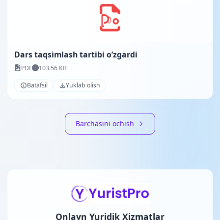
Dars taqsimlash tartibi o’zgardi
PDF
103.56 KB
Batafsil
Yuklab olish
Barchasini ochish
Onlayn Yuridik Xizmatlar