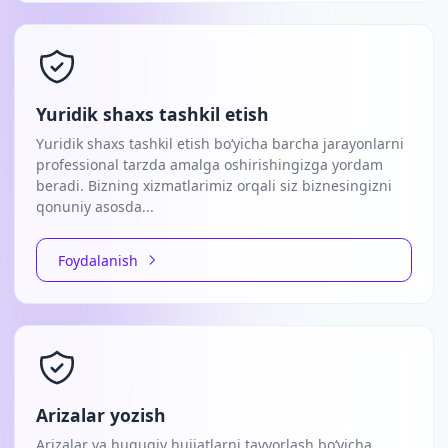
Yuridik shaxs tashkil etish
Yuridik shaxs tashkil etish bo‘yicha barcha jarayonlarni
professional tarzda amalga oshirishingizga yordam
beradi. Bizning xizmatlarimiz orqali siz biznesingizni
qonuniy asosda...
Foydalanish
Arizalar yozish
Arizalar va huquqiy hujjatlarni tayyorlash bo‘yicha