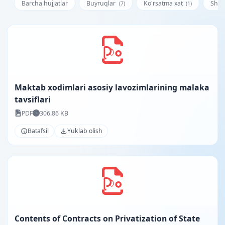
Barcha hujjatlar
Buyruqlar
Ko'rsatma xat
Shar
(7)
(1)
Maktab xodimlari asosiy lavozimlarining malaka
tavsiflari
PDF
306.86 KB
Batafsil
Yuklab olish
Contents of Contracts on Privatization of State