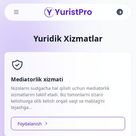
Skip to main content
Main content
Yuridik Xizmatlar
Mediatorlik xizmati
Nizolarni sudgacha hal qilish uchun mediatorlik
xizmatlarini taklif etadi. Biz tomonlarni o‘zaro
kelishuvga olib kelish orqali vaqt va mablag‘ni
tejashga...
Foydalanish