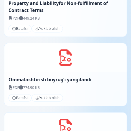
Property and Liabilityfor Non-fulfillment of
Contract Terms
PDF
449.24 KB
Batafsil
Yuklab olish
Ommalashtirish buyrug’i yangilandi
PDF
774.90 KB
Batafsil
Yuklab olish