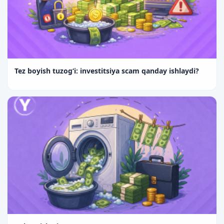
Tez boyish tuzog‘i: investitsiya scam qanday ishlaydi?