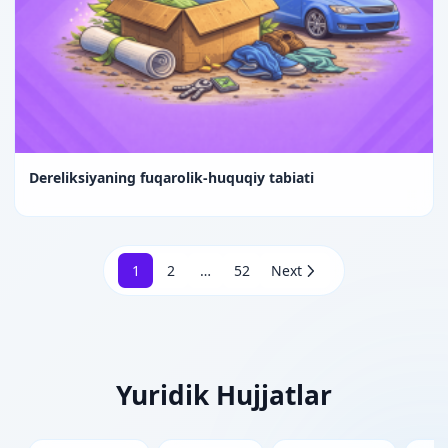
Dereliksiyaning fuqarolik-huquqiy tabiati
1
2
…
52
Next
Yuridik Hujjatlar