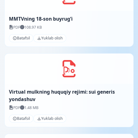
MMTVning 18-son buyrug’i
PDF
108.97 KB
Batafsil
Yuklab olish
Virtual mulkning huquqiy rejimi: sui generis
yondashuv
PDF
1.48 MB
Batafsil
Yuklab olish