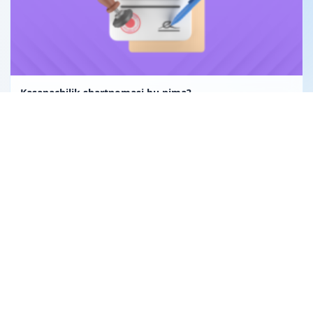
Kasanachilik shartnomasi bu nima?
Kuryerlar yoʻl-transport hodisasiga uchrasa, zararni kim