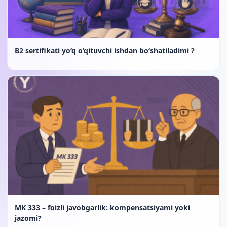
B2 sertifikati yo‘q o‘qituvchi ishdan bo‘shatiladimi ?
MK 333 – foizli javobgarlik: kompensatsiyami yoki
jazomi?