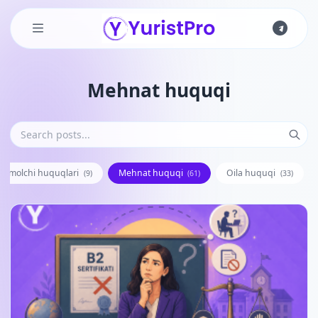
Skip to main content
Mehnat huquqi
te'molchi huquqlari
Mehnat huquqi
Oila huquqi
(9)
(61)
(33)