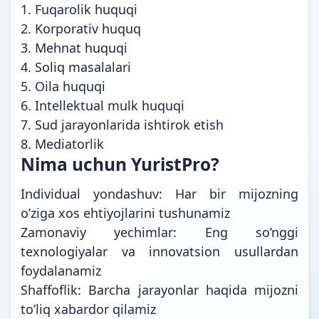
1. Fuqarolik huquqi
2. Korporativ huquq
3. Mehnat huquqi
4. Soliq masalalari
5. Oila huquqi
6. Intellektual mulk huquqi
7. Sud jarayonlarida ishtirok etish
8. Mediatorlik
Nima uchun YuristPro?
Individual yondashuv: Har bir mijozning
o’ziga xos ehtiyojlarini tushunamiz
Zamonaviy yechimlar: Eng so’nggi
texnologiyalar va innovatsion usullardan
foydalanamiz
Shaffoflik: Barcha jarayonlar haqida mijozni
to’liq xabardor qilamiz