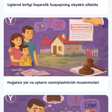
Uglerod birligi fuqarolik huquqining obyekti sifatida
Hujjatsiz yer va uylarni rasmiylashtirish muammolari