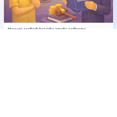
Merosni egallash bo‘yicha amaliy qo‘llanma
Mashina boshqarish uchun ishonchnoma qanchalik
asosli?