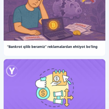
“Bankrot qilib beramiz” reklamalardan ehtiyot boʻling