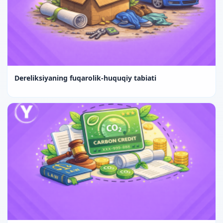
Dereliksiyaning fuqarolik-huquqiy tabiati