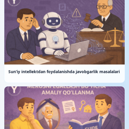
Sun’iy intellektdan foydalanishda javobgarlik masalalari