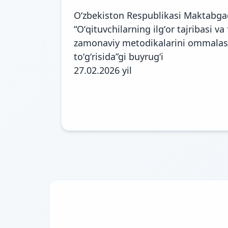
Oʻzbekiston Respublikasi Maktabgac
“Oʻqituvchilarning ilgʻor tajribasi v
zamonaviy metodikalarini ommalashti
toʻgʻrisida”gi buyrugʻi
27.02.2026 yil