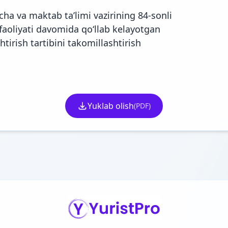
ha va maktab taʼlimi vazirining 84-sonli
a faoliyati davomida qoʻllab kelayotgan
rish tartibini takomillashtirish
Yuklab olish
(PDF)