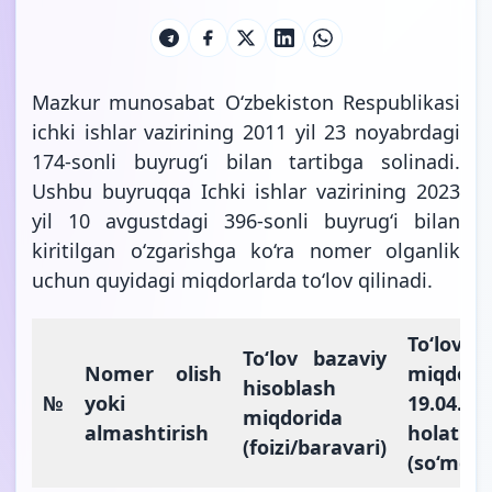
Mazkur munosabat O‘zbekiston Respublikasi
ichki ishlar vazirining 2011 yil 23 noyabrdagi
174-sonli buyrug‘i bilan tartibga
solinadi
.
Ushbu buyruqqa Ichki ishlar vazirining 2023
yil 10 avgustdagi 396-sonli
buyrug‘i
bilan
kiritilgan o‘zgarishga ko‘ra nomer olganlik
uchun quyidagi miqdorlarda to‘lov qilinadi.
To‘lov
To‘lov bazaviy
Nomer olish
miqdori
hisoblash
№
yoki
19.04.20
miqdorida
almashtirish
holatiga
(foizi/baravari)
(so‘mda)