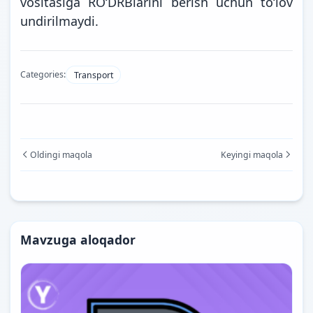
vositasiga RO‘DRBlarini berish uchun to‘lov
undirilmaydi.
Categories:
Transport
Oldingi maqola
Keyingi maqola
Mavzuga aloqador