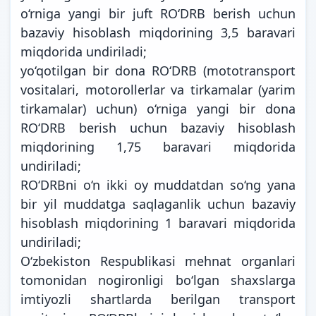
o‘rniga yangi bir juft RO‘DRB berish uchun
bazaviy hisoblash miqdorining 3,5 baravari
miqdorida undiriladi;
yo‘qotilgan bir dona RO‘DRB (mototransport
vositalari, motorollerlar va tirkamalar (yarim
tirkamalar) uchun) o‘rniga yangi bir dona
RO‘DRB berish uchun bazaviy hisoblash
miqdorining 1,75 baravari miqdorida
undiriladi;
RO‘DRBni o‘n ikki oy muddatdan so‘ng yana
bir yil muddatga saqlaganlik uchun bazaviy
hisoblash miqdorining 1 baravari miqdorida
undiriladi;
O‘zbekiston Respublikasi mehnat organlari
tomonidan nogironligi bo‘lgan shaxslarga
imtiyozli shartlarda berilgan transport