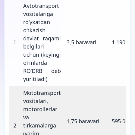
Avtotransport
vositalariga
ro‘yxatdan
o‘tkazish
davlat raqami
1
3,5 baravari
1 190 00
belgilari
uchun (keyingi
o‘rinlarda
RO‘DRB deb
yuritiladi)
Mototransport
vositalari,
motorollerlar
va
1,75 baravari
595 000
2
tirkamalarga
(yarim