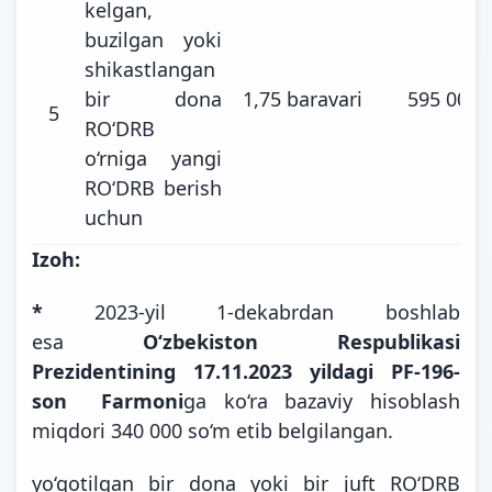
kelgan,
buzilgan yoki
shikastlangan
bir dona
1,75 baravari
595 000
5
RO‘DRB
o‘rniga yangi
RO‘DRB berish
uchun
Izoh:
*
2023-yil 1-dekabrdan boshlab
esa
O‘zbekiston Respublikasi
Prezidentining 17.11.2023 yildagi PF-196-
son Farmoni
ga
ko‘ra
bazaviy hisoblash
miqdori 340 000 so‘m etib belgilangan.
yo‘qotilgan bir dona yoki bir juft RO‘DRB