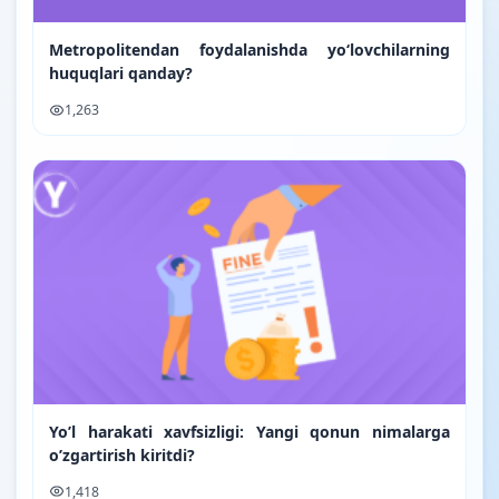
Metropolitendan foydalanishda yo‘lovchilarning
huquqlari qanday?
1,263
Yo’l harakati xavfsizligi: Yangi qonun nimalarga
o’zgartirish kiritdi?
1,418