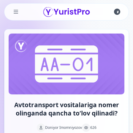
Skip to main content
Avtotransport vositalariga nomer
olinganda qancha to‘lov qilinadi?
Doniyor Imomniyozov
626