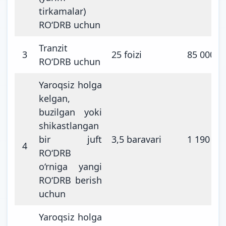
tirkamalar)
RO‘DRB uchun
Tranzit
3
25 foizi
85 000
RO‘DRB uchun
Yaroqsiz holga
kelgan,
buzilgan yoki
shikastlangan
bir juft
3,5 baravari
1 190 00
4
RO‘DRB
o‘rniga yangi
RO‘DRB berish
uchun
Yaroqsiz holga