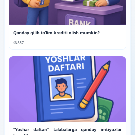
Qanday qilib ta’lim krediti olish mumkin?
887
“Yoshar daftari” talabalarga qanday imtiyozlar