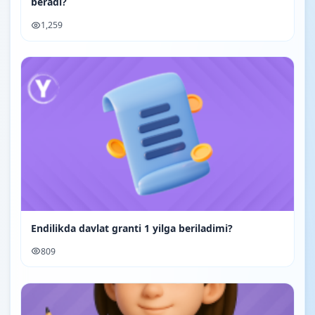
beradi?
1,259
Endilikda davlat granti 1 yilga beriladimi?
809