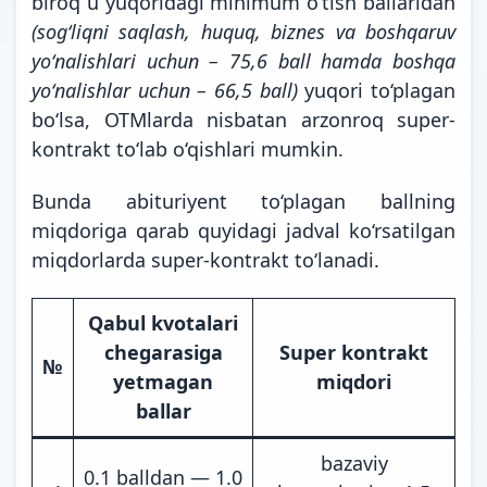
biroq u yuqoridagi minimum o‘tish ballaridan
(sogʻliqni saqlash, huquq, biznes va boshqaruv
yoʻnalishlari uchun – 75,6 ball hamda boshqa
yoʻnalishlar uchun – 66,5 ball)
yuqori to‘plagan
bo‘lsa, OTMlarda nisbatan arzonroq super-
kontrakt to‘lab o‘qishlari mumkin.
Bunda abituriyent to‘plagan ballning
miqdoriga qarab quyidagi jadval ko‘rsatilgan
miqdorlarda super-kontrakt
to‘lanadi.
Qabul kvotalari
chegarasiga
Super kontrakt
№
yetmagan
miqdori
ballar
bazaviy
0.1 balldan — 1.0