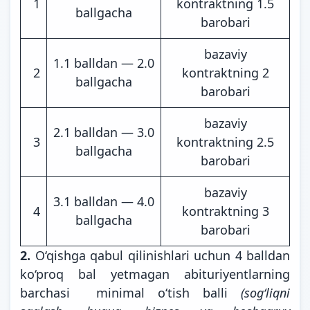
1
kontraktning 1.5
ballgacha
barobari
bazaviy
1.1 balldan — 2.0
2
kontraktning 2
ballgacha
barobari
bazaviy
2.1 balldan — 3.0
3
kontraktning 2.5
ballgacha
barobari
bazaviy
3.1 balldan — 4.0
4
kontraktning 3
ballgacha
barobari
2.
O‘qishga qabul qilinishlari uchun 4 balldan
ko‘proq bal yetmagan abituriyentlarning
barchasi minimal o‘tish balli
(sogʻliqni