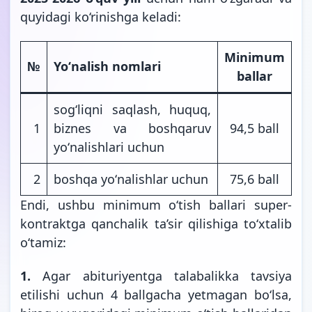
quyidagi ko‘rinishga keladi:
Minimum
№
Yo
ʻ
nalish nomlari
ballar
sogʻliqni saqlash, huquq,
1
biznes va boshqaruv
94,5 ball
yoʻnalishlari uchun
2
boshqa yoʻnalishlar uchun
75,6 ball
Endi, ushbu minimum o‘tish ballari super-
kontraktga qanchalik ta’sir qilishiga to‘xtalib
o‘tamiz:
1.
Agar abituriyentga talabalikka tavsiya
etilishi uchun 4 ballgacha yetmagan bo‘lsa,