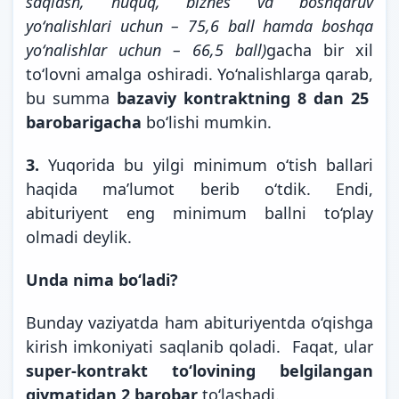
saqlash, huquq, biznes va boshqaruv
yoʻnalishlari uchun – 75,6 ball hamda boshqa
yoʻnalishlar uchun – 66,5 ball)
gacha bir xil
to‘lovni amalga oshiradi. Yo‘nalishlarga qarab,
bu summa
bazaviy kontraktning 8 dan 25
barobarigacha
bo‘lishi mumkin.
3.
Yuqorida bu yilgi minimum o‘tish ballari
haqida ma’lumot berib o‘tdik. Endi,
abituriyent eng minimum ballni to‘play
olmadi deylik.
Unda nima bo‘ladi?
Bunday vaziyatda ham abituriyentda o‘qishga
kirish imkoniyati saqlanib qoladi. Faqat, ular
super-kontrakt to‘lovining belgilangan
qiymatidan 2 barobar
to‘lashadi.