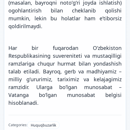
(masalan, bayroqni notoʻgʻri joyda ishlatish)
ogohlantirish bilan cheklanib qolishi
mumkin, lekin bu holatlar ham eʼtiborsiz
qoldirilmaydi.
Har bir fuqarodan Oʻzbekiston
Respublikasining suvereniteti va mustaqilligi
ramzlariga chuqur hurmat bilan yondashish
talab etiladi. Bayroq, gerb va madhiyamiz –
milliy gʻururimiz, tariximiz va kelajagimiz
ramzidir. Ularga boʻlgan munosabat –
Vatanga boʻlgan munosabat belgisi
hisoblanadi.
Categories:
Huquqbuzarlik