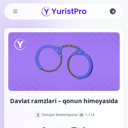
Skip to main content
Davlat ramzlari – qonun himoyasida
Doniyor Imomniyozov
1,114