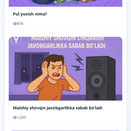
Pul yuvish nima?
874
Maishiy shovqin javobgarlikka sabab bo‘ladi
1,505