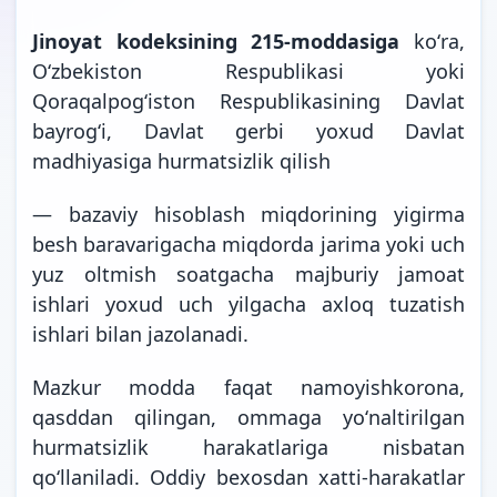
Jinoyat kodeksining 215-moddasiga
koʻra,
Oʻzbekiston Respublikasi yoki
Qoraqalpogʻiston Respublikasining Davlat
bayrogʻi, Davlat gerbi yoxud Davlat
madhiyasiga hurmatsizlik qilish
— bazaviy hisoblash miqdorining yigirma
besh baravarigacha miqdorda jarima yoki uch
yuz oltmish soatgacha majburiy jamoat
ishlari yoxud uch yilgacha axloq tuzatish
ishlari bilan jazolanadi.
Mazkur modda faqat namoyishkorona,
qasddan qilingan, ommaga yoʻnaltirilgan
hurmatsizlik harakatlariga nisbatan
qoʻllaniladi. Oddiy bexosdan xatti-harakatlar