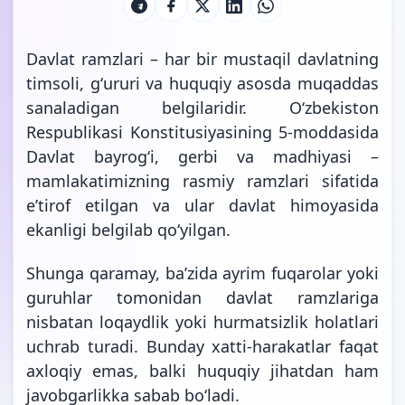
Davlat ramzlari – har bir mustaqil davlatning
timsoli, gʻururi va huquqiy asosda muqaddas
sanaladigan belgilaridir. Oʻzbekiston
Respublikasi Konstitusiyasining 5-moddasida
Davlat bayrogʻi, gerbi va madhiyasi –
mamlakatimizning rasmiy ramzlari sifatida
eʼtirof etilgan va ular davlat himoyasida
ekanligi belgilab qoʻyilgan.
Shunga qaramay, baʼzida ayrim fuqarolar yoki
guruhlar tomonidan davlat ramzlariga
nisbatan loqaydlik yoki hurmatsizlik holatlari
uchrab turadi. Bunday xatti-harakatlar faqat
axloqiy emas, balki huquqiy jihatdan ham
javobgarlikka sabab boʻladi.