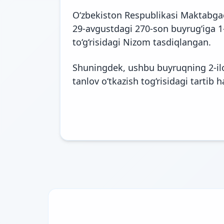
O‘zbekiston Respublikasi Maktabgach
29-avgustdagi 270-son buyrug‘iga 1-
to‘g‘risidagi Nizom tasdiqlangan.
Shuningdek, ushbu buyruqning 2-ilo
tanlov o‘tkazish tog‘risidagi tartib