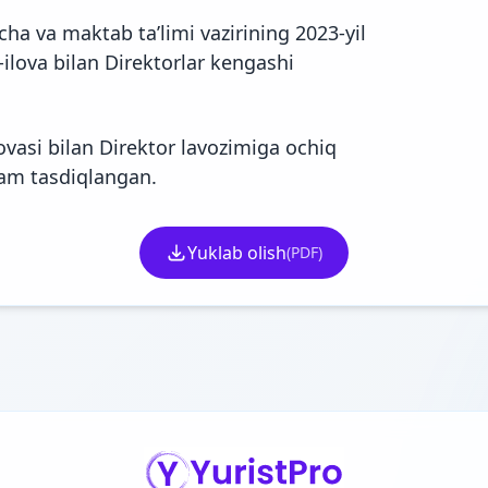
a va maktab ta’limi vazirining 2023-yil
ilova bilan Direktorlar kengashi
vasi bilan Direktor lavozimiga ochiq
 ham tasdiqlangan.
Yuklab olish
(PDF)