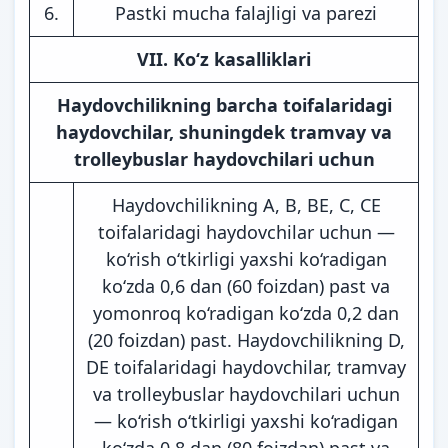
6.
Pastki mucha falajligi va parezi
VII. Ko‘z kasalliklari
Haydovchilikning barcha toifalaridagi
haydovchilar, shuningdek tramvay va
trolleybuslar haydovchilari uchun
Haydovchilikning A, B, BE, C, CE
toifalaridagi haydovchilar uchun —
ko‘rish o‘tkirligi yaxshi ko‘radigan
ko‘zda 0,6 dan (60 foizdan) past va
yomonroq ko‘radigan ko‘zda 0,2 dan
(20 foizdan) past. Haydovchilikning D,
DE toifalaridagi haydovchilar, tramvay
va trolleybuslar haydovchilari uchun
— ko‘rish o‘tkirligi yaxshi ko‘radigan
ko‘zda 0,8 dan (80 foizdan) past va