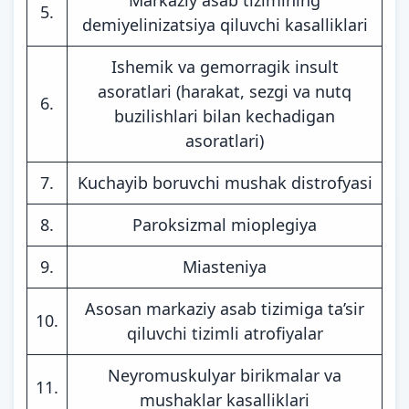
5.
demiyelinizatsiya qiluvchi kasalliklari
Ishemik va gemorragik insult
asoratlari (harakat, sezgi va nutq
6.
buzilishlari bilan kechadigan
asoratlari)
7.
Kuchayib boruvchi mushak distrofyasi
8.
Paroksizmal mioplegiya
9.
Miasteniya
Asosan markaziy asab tizimiga ta’sir
10.
qiluvchi tizimli atrofiyalar
Neyromuskulyar birikmalar va
11.
mushaklar kasalliklari