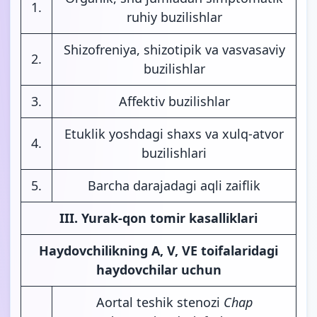
1.
ruhiy buzilishlar
Shizofreniya, shizotipik va vasvasaviy
2.
buzilishlar
3.
Affektiv buzilishlar
Etuklik yoshdagi shaxs va xulq-atvor
4.
buzilishlari
5.
Barcha darajadagi aqli zaiflik
III. Yurak-qon tomir kasalliklari
Haydovchilikning A, V, VE toifalaridagi
haydovchilar uchun
Aortal teshik stenozi
Chap