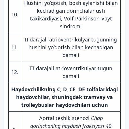
Hushini yo‘qotish, bosh aylanishi bilan
kechadigan qorinchalar usti
10.
taxikardiyasi, Volf-Parkinson-Vayt
sindromi
II darajali atrioventrikulyar tugunning
11.
hushini yo‘qotish bilan kechadigan
qamali
III darajali atrioventrikulyar tugun
12.
qamali
Haydovchilikning C, D, CE, DE toifalaridagi
haydovchilar, shuningdek tramvay va
trolleybuslar haydovchilari uchun
Aortal teshik stenozi
Chap
qorinchaning haydash fraksiyasi 40