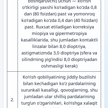
boshqaruvchi) uchun — ko‘rish
o‘tkirligi yaxshi ko‘radigan ko‘zda 0,8
dan (80 foizdan) past va yomonroq
ko‘radigan ko‘zda 0,4 dan (40 foizdan)
past. Ruxsat etiladigan korreksiya
miopiya va gipermetropiya
kasalliklarida, shu jumladan kontaktli
linzalar bilan 8,0 dioptriya,
astigmatizmda 3,0 dioptriya (sfera va
silindrning yig‘indisi 8,0 dioptriyadan
oshmasligi kerak)
Ko‘rish qobiliyatining jiddiy buzilishi
bilan kechadigan ko‘z pardalarining
surunkali kasalligi, qovoqlarning, shu
jumladan ular shilliq pardalarining
2.
turg‘un o‘zgarishlari, ko‘rishga xalaqit