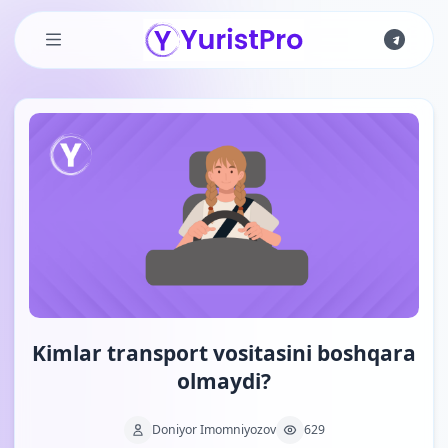
Skip to main content
Kimlar transport vositasini boshqara
olmaydi?
Doniyor Imomniyozov
629