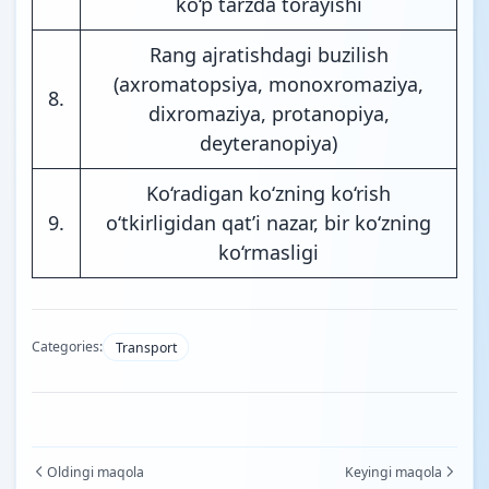
ko‘p tarzda torayishi
Rang ajratishdagi buzilish
(axromatopsiya, monoxromaziya,
8.
dixromaziya, protanopiya,
deyteranopiya)
Ko‘radigan ko‘zning ko‘rish
9.
o‘tkirligidan qat’i nazar, bir ko‘zning
ko‘rmasligi
Categories:
Transport
Oldingi maqola
Keyingi maqola