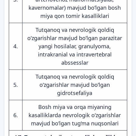
kavernomalar) mavjud bo‘lgan bosh
miya qon tomir kasalliklari
Tutqanoq va nevrologik qoldiq
o‘zgarishlar mavjud bo‘lgan parazitar
4.
yangi hosilalar, granulyoma,
intrakranial va intravertebral
abssesslar
Tutqanoq va nevrologik qoldiq
5.
o‘zgarishlar mavjud bo‘lgan
gidrotsefaliya
Bosh miya va orqa miyaning
6.
kasalliklarda nevrologik o‘zgarishlar
mavjud bo‘lgan tug‘ma nuqsonlari