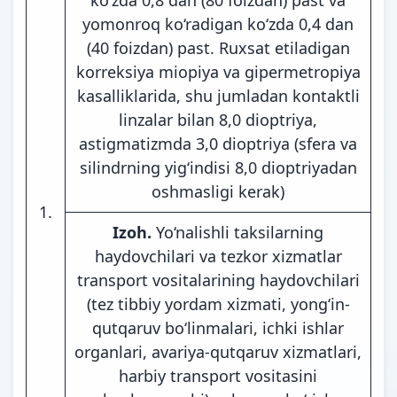
yomonroq ko‘radigan ko‘zda 0,4 dan
(40 foizdan) past. Ruxsat etiladigan
korreksiya miopiya va gipermetropiya
kasalliklarida, shu jumladan kontaktli
linzalar bilan 8,0 dioptriya,
astigmatizmda 3,0 dioptriya (sfera va
silindrning yig‘indisi 8,0 dioptriyadan
oshmasligi kerak)
1.
Izoh.
Yo‘nalishli taksilarning
haydovchilari va tezkor xizmatlar
transport vositalarining haydovchilari
(tez tibbiy yordam xizmati, yong‘in-
qutqaruv bo‘linmalari, ichki ishlar
organlari, avariya-qutqaruv xizmatlari,
harbiy transport vositasini