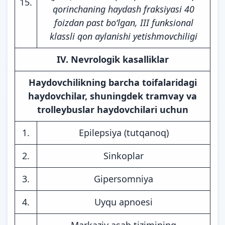
15.
qorinchaning haydash fraksiyasi 40
foizdan past bo‘lgan, III funksional
klassli qon aylanishi yetishmovchiligi
IV. Nevrologik kasalliklar
Haydovchilikning barcha toifalaridagi
haydovchilar, shuningdek tramvay va
trolleybuslar haydovchilari uchun
1.
Epilepsiya (tutqanoq)
2.
Sinkoplar
3.
Gipersomniya
4.
Uyqu apnoesi
Markaziy asab tizimining