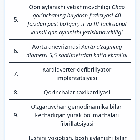
Qon aylanishi yetishmovchiligi
Chap
qorinchaning haydash fraksiyasi 40
5.
foizdan past bo‘lgan, II va III funksional
klassli qon aylanishi yetishmovchiligi
Aorta anevrizmasi
Aorta o‘zagining
6.
diametri 5,5 santimetrdan katta ekanligi
Kardioverter-defibrillyator
7.
implantatsiyasi
8.
Qorinchalar taxikardiyasi
O‘zgaruvchan gemodinamika bilan
9.
kechadigan yurak bo‘lmachalari
fibrillatsiyasi
Hushini yo‘qotish, bosh aylanishi bilan