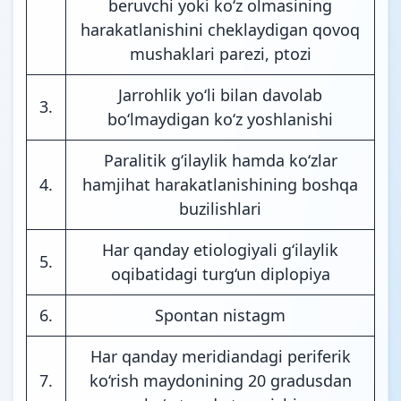
beruvchi yoki ko‘z olmasining
harakatlanishini cheklaydigan qovoq
mushaklari parezi, ptozi
Jarrohlik yo‘li bilan davolab
3.
bo‘lmaydigan ko‘z yoshlanishi
Paralitik g‘ilaylik hamda ko‘zlar
4.
hamjihat harakatlanishining boshqa
buzilishlari
Har qanday etiologiyali g‘ilaylik
5.
oqibatidagi turg‘un diplopiya
6.
Spontan nistagm
Har qanday meridiandagi periferik
7.
ko‘rish maydonining 20 gradusdan