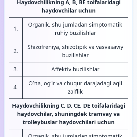
Haydovchilikning A, B, BE toifalaridagi
haydovchilar uchun
Organik, shu jumladan simptomatik
1.
ruhiy buzilishlar
Shizofreniya, shizotipik va vasvasaviy
2.
buzilishlar
3.
Affektiv buzilishlar
O‘rta, og‘ir va chuqur darajadagi aqli
4.
zaiflik
Haydovchilikning C, D, CE, DE toifalaridagi
haydovchilar, shuningdek tramvay va
trolleybuslar haydovchilari uchun
Organik, shu jumladan simptomatik