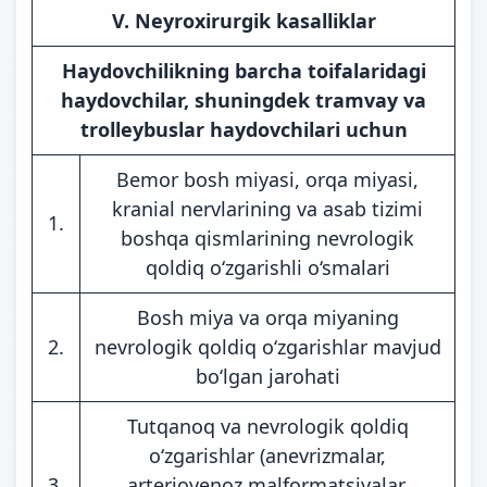
V. Neyroxirurgik kasalliklar
Haydovchilikning barcha toifalaridagi
haydovchilar, shuningdek tramvay va
trolleybuslar haydovchilari uchun
Bemor bosh miyasi, orqa miyasi,
kranial nervlarining va asab tizimi
1.
boshqa qismlarining nevrologik
qoldiq o‘zgarishli o‘smalari
Bosh miya va orqa miyaning
2.
nevrologik qoldiq o‘zgarishlar mavjud
bo‘lgan jarohati
Tutqanoq va nevrologik qoldiq
o‘zgarishlar (anevrizmalar,
3.
arteriovenoz malformatsiyalar,