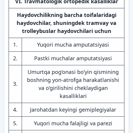
VI. Travmatologik ortopedik kasalliklar
Haydovchilikning barcha toifalaridagi
haydovchilar, shuningdek tramvay va
trolleybuslar haydovchilari uchun
1.
Yuqori mucha amputatsiyasi
2.
Pastki muchalar amputatsiyasi
Umurtqa pog‘onasi bo‘yin qismining
boshning yon-atrofga harakatlanishi
3.
va o‘girilishini cheklaydigan
kasalliklari
4.
Jarohatdan keyingi gemiplegiyalar
5.
Yuqori mucha falajligi va parezi