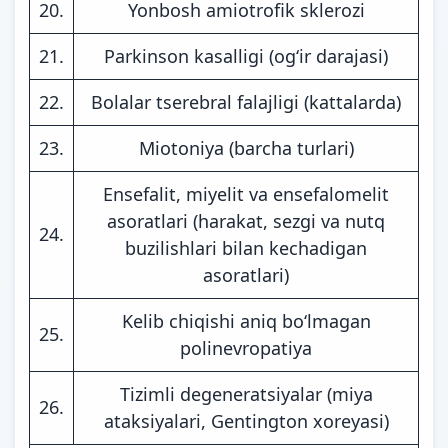
20.
Yonbosh amiotrofik sklerozi
21.
Parkinson kasalligi (og‘ir darajasi)
22.
Bolalar tserebral falajligi (kattalarda)
23.
Miotoniya (barcha turlari)
Ensefalit, miyelit va ensefalomelit
asoratlari (harakat, sezgi va nutq
24.
buzilishlari bilan kechadigan
asoratlari)
Kelib chiqishi aniq bo‘lmagan
25.
polinevropatiya
Tizimli degeneratsiyalar (miya
26.
ataksiyalari, Gentington xoreyasi)