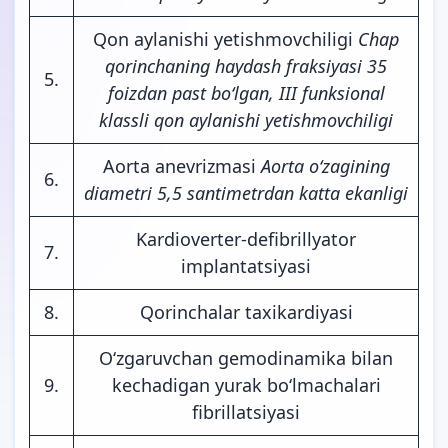
Qon aylanishi yetishmovchiligi
Chap
qorinchaning haydash fraksiyasi 35
5.
foizdan past bo‘lgan, III funksional
klassli qon aylanishi yetishmovchiligi
Aorta anevrizmasi
Aorta o‘zagining
6.
diametri 5,5 santimetrdan katta ekanligi
Kardioverter-defibrillyator
7.
implantatsiyasi
8.
Qorinchalar taxikardiyasi
O‘zgaruvchan gemodinamika bilan
9.
kechadigan yurak bo‘lmachalari
fibrillatsiyasi