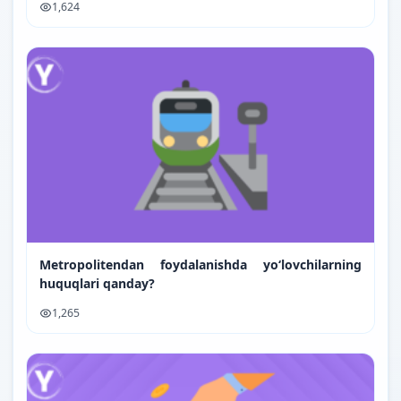
1,624
Metropolitendan foydalanishda yo‘lovchilarning
huquqlari qanday?
1,265