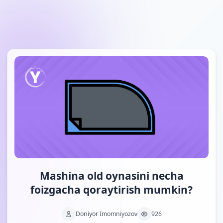
Skip to main content
Mashina old oynasini necha
foizgacha qoraytirish mumkin?
Doniyor Imomniyozov
926