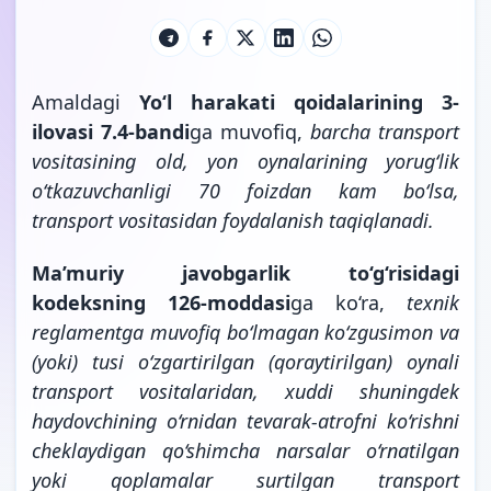
Amaldagi
Yo‘l harakati qoidalarining 3-
ilovasi 7.4-bandi
ga muvofiq,
barcha transport
vositasining old, yon oynalarining yorug‘lik
o‘tkazuvchanligi 70 foizdan kam bo‘lsa,
transport vositasidan foydalanish
taqiqlanadi.
Ma’muriy javobgarlik to‘g‘risidagi
kodeksning 126-moddasi
ga ko‘ra,
texnik
reglamentga muvofiq bo‘lmagan ko‘zgusimon va
(yoki) tusi o‘zgartirilgan (qoraytirilgan) oynali
transport vositalaridan, xuddi shuningdek
haydovchining o‘rnidan tevarak-atrofni ko‘rishni
cheklaydigan qo‘shimcha narsalar o‘rnatilgan
yoki qoplamalar surtilgan transport