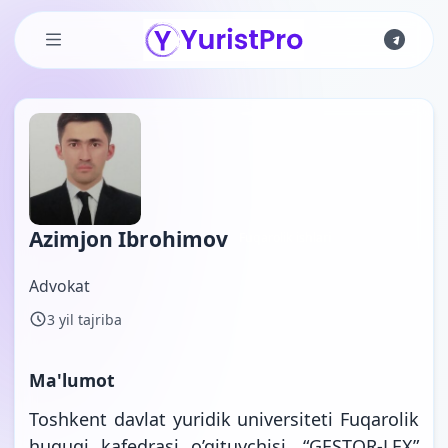
Skip to main content
Azimjon Ibrohimov
Fuqarolik ishlari
Advokat
3 yil tajriba
Ma'lumot
Toshkent davlat yuridik universiteti Fuqarolik
huquqi kafedrasi o’qituvchisi, “GESTOR-LEX”