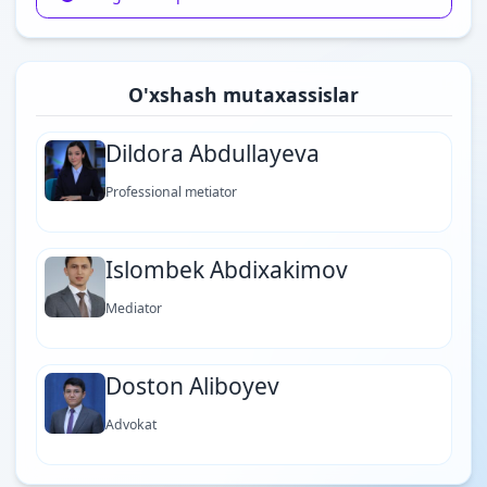
O'xshash mutaxassislar
Dildora Abdullayeva
Professional metiator
Islombek Abdixakimov
Mediator
Doston Aliboyev
Advokat