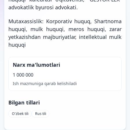
advokatlik byurosi advokati.
Mutaxassislik: Korporativ huquq, Shartnoma
huquqi, mulk huquqi, meros huquqi, zarar
yetkazishdan majburiyatlar, intellektual mulk
huquqi
Narx ma'lumotlari
1 000 000
Ish mazmuniga qarab kelishiladi
Bilgan tillari
O'zbek tili
Rus tili