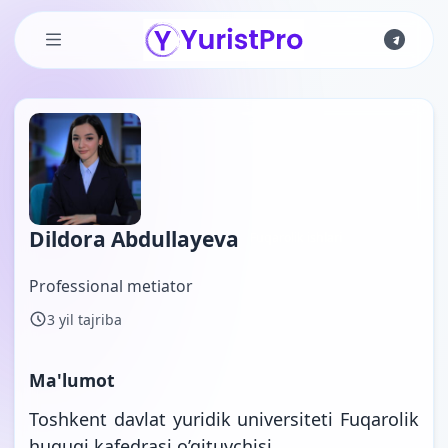
Skip to main content
Dildora Abdullayeva
Fuqarolik ishlari
Professional metiator
3 yil tajriba
Ma'lumot
Toshkent davlat yuridik universiteti Fuqarolik
huquqi kafedrasi o’qituvchisi