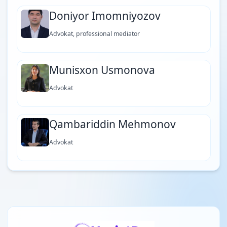
Doniyor Imomniyozov
Advokat, professional mediator
Munisxon Usmonova
Advokat
Qambariddin Mehmonov
Advokat