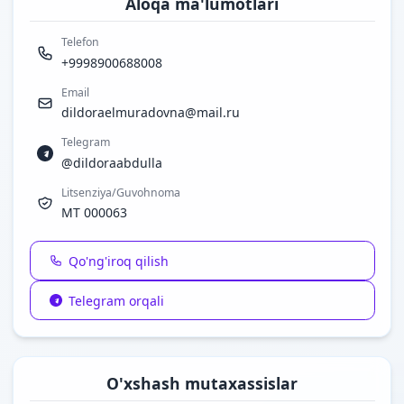
Aloqa ma'lumotlari
Telefon
+9998900688008
Email
dildoraelmuradovna@mail.ru
Telegram
@dildoraabdulla
Litsenziya/Guvohnoma
MT 000063
Qo'ng'iroq qilish
Telegram orqali
O'xshash mutaxassislar