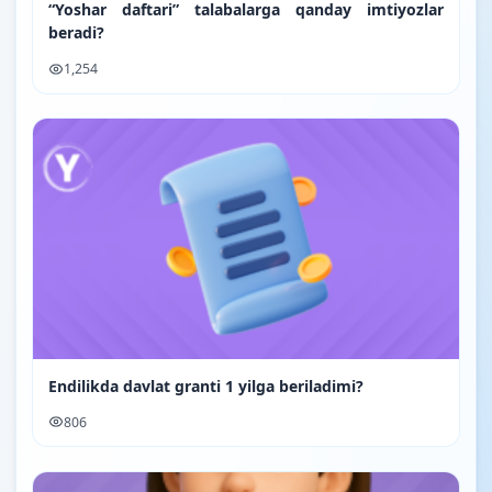
“Yoshar daftari” talabalarga qanday imtiyozlar
beradi?
1,254
Endilikda davlat granti 1 yilga beriladimi?
806