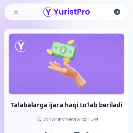
Skip to main content
Talabalarga ijara haqi to‘lab beriladi
Doniyor Imomniyozov
1,540