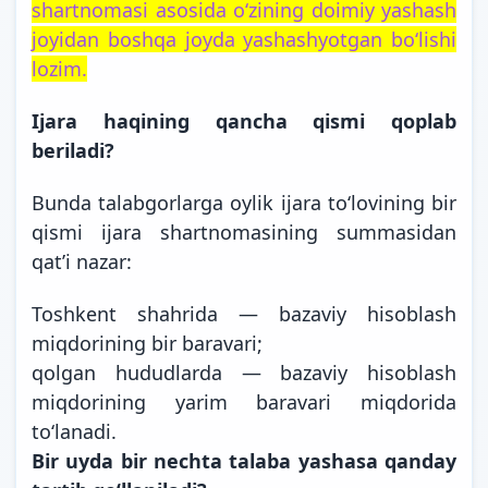
shartnomasi asosida o‘zining doimiy yashash
joyidan boshqa joyda yashashyotgan bo‘lishi
lozim.
Ijara haqining qancha qismi qoplab
beriladi?
Bunda talabgorlarga oylik ijara to‘lovining bir
qismi ijara shartnomasining summasidan
qat’i nazar:
Toshkent shahrida — bazaviy hisoblash
miqdorining bir baravari;
qolgan hududlarda — bazaviy hisoblash
miqdorining yarim baravari miqdorida
to‘lanadi.
Bir uyda bir nechta talaba yashasa qanday