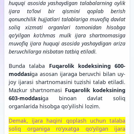
huquqi asosida yashaydigan talabalarning oylik
ijara to‘lovi bir qismini qoplab berish
qonunchilik hujjatlari talablariga muvofiq davlat
soliq xizmati organlari tomonidan hisobga
qo‘yilgan ko‘chmas mulk ijara shartnomasiga
muvofiq ijara huquqi asosida yashaydigan ariza
beruvchilarga nisbatan tatbiq etiladi.
Bunda talaba
Fuqarolik kodeksining 600-
moddasi
ga asosan ijaraga beruvchi bilan uy-
joy ijarasi shartnomasini tuzishi talab etiladi.
Mazkur shartnomasi
Fuqarolik kodeksining
603-moddasi
ga binoan davlat soliq
organlarida hisobga qo‘yilishi
lozim.
Demak, ijara haqini qoplash uchun talaba
soliq organiga ro‘yxatga qo‘yilgan ijara