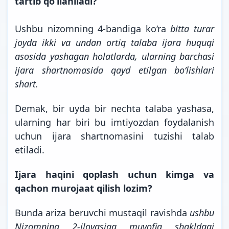
tartib qo‘llaniladi?
Ushbu nizomning 4-bandiga ko‘ra
bitta turar
joyda ikki va undan ortiq talaba ijara huquqi
asosida yashagan holatlarda, ularning barchasi
ijara shartnomasida qayd etilgan bo‘lishlari
shart.
Demak, bir uyda bir nechta talaba yashasa,
ularning har biri bu imtiyozdan foydalanish
uchun ijara shartnomasini tuzishi talab
etiladi.
Ijara haqini qoplash uchun kimga va
qachon murojaat qilish lozim?
Bunda ariza beruvchi mustaqil ravishda
ushbu
Nizomning 2-ilovasiga muvofiq shakldagi