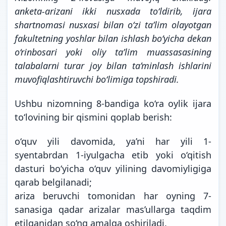
anketa-arizani ikki nusxada to‘ldirib, ijara
shartnomasi nusxasi bilan o‘zi ta’lim olayotgan
fakultetning yoshlar bilan ishlash bo‘yicha dekan
o‘rinbosari yoki oliy ta’lim muassasasining
talabalarni turar joy bilan ta’minlash ishlarini
muvofiqlashtiruvchi bo‘limiga topshiradi.
Ushbu nizomning 8-bandiga ko‘ra oylik ijara
to‘lovining bir qismini qoplab berish:
o‘quv yili davomida, ya’ni har yili 1-
syentabrdan 1-iyulgacha etib yoki o‘qitish
dasturi bo‘yicha o‘quv yilining davomiyligiga
qarab belgilanadi;
ariza beruvchi tomonidan har oyning 7-
sanasiga qadar arizalar mas’ullarga taqdim
etilganidan so‘ng amalga oshiriladi.