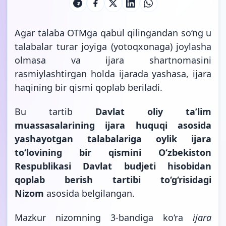
Agar talaba OTMga qabul qilingandan so‘ng u
talabalar turar joyiga (yotoqxonaga) joylasha
olmasa va ijara shartnomasini
rasmiylashtirgan holda ijarada yashasa, ijara
haqining bir qismi qoplab beriladi.
Bu tartib
Davlat oliy ta’lim
muassasalarining ijara huquqi asosida
yashayotgan talabalariga oylik ijara
to‘lovining bir qismini O‘zbekiston
Respublikasi Davlat budjeti hisobidan
qoplab berish tartibi to‘g‘risidagi
Nizom
asosida
belgilangan.
Mazkur nizomning 3-bandiga ko‘ra
ijara