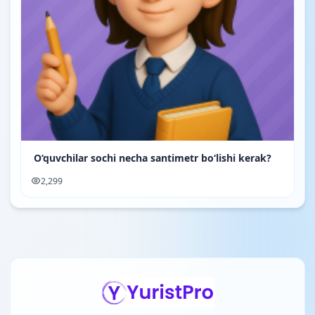
O‘quvchilar sochi necha santimetr boʻlishi kerak?
2,299