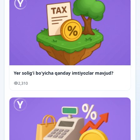
Yer soligʻi boʻyicha qanday imtiyozlar mavjud?
2,310