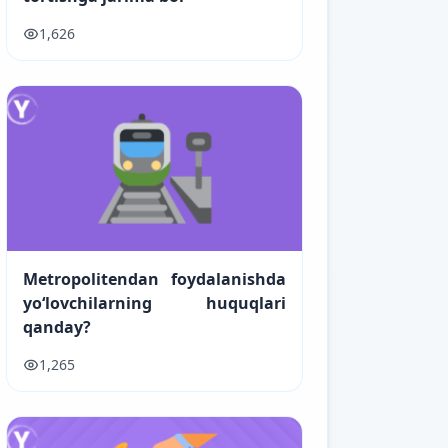
1,626
Metropolitendan foydalanishda
yo‘lovchilarning huquqlari
qanday?
1,265