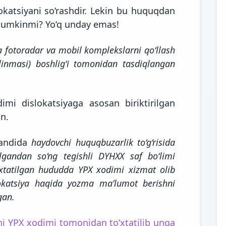
okatsiyani so‘rashdir. Lekin bu huquqdan
mumkinmi? Yo‘q unday emas!
 fotoradar va mobil komplekslarni qo‘llash
‘linmasi) boshlig‘i tomonidan tasdiqlangan
i dislokatsiyaga asosan biriktirilgan
n.
bandida
haydovchi huquqbuzarlik to‘g‘risida
gandan so‘ng tegishli DYHXX saf bo‘limi
o‘xtatilgan hududda YPX xodimi xizmat olib
slokatsiya haqida yozma ma’lumot berishni
gan.
i YPX xodimi tomonidan to‘xtatilib unga