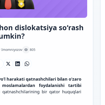
on dislokatsiya so‘rash
umkin?
r Imomniyozov
805
yo‘l harakati qatnashchilari bilan o‘zaro
oslamalardan foydalanishi tartibi
i qatnashchilarining bir qator huquqlari