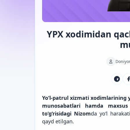
YPX xodimidan qach
m
Doniyo
Yo‘l-patrul xizmati xodimlarining 
munosabatlari hamda maxsus m
to‘g‘risidagi Nizom
da yo‘l harakat
qayd etilgan.