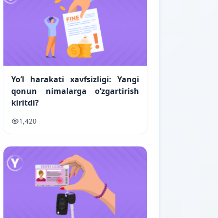
Yo’l harakati xavfsizligi: Yangi
qonun nimalarga o’zgartirish
kiritdi?
1,420