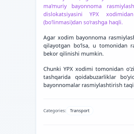
ma’muriy bayonnoma rasmiylashti
dislokatsiyasini YPX xodimi
(bo‘linmasi)dan so‘rashga haqli.
Agar xodim bayonnoma rasmiylasht
qilayotgan bo‘lsa, u tomonidan r
bekor qilinishi mumkin.
Chunki YPX xodimi tomonidan o‘zig
tashqarida qoidabuzarliklar bo‘yi
bayonnomalar rasmiylashtirish taq
Categories:
Transport