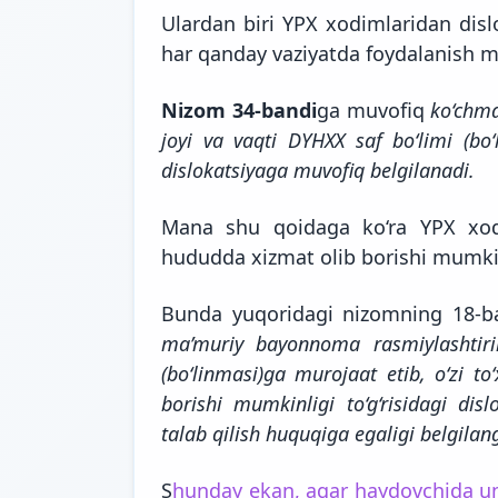
Ulardan biri YPX xodimlaridan disl
har qanday vaziyatda foydalanish 
Nizom 34-bandi
ga muvofiq
ko‘chma
joyi va vaqti DYHXX saf bo‘limi (bo
dislokatsiyaga muvofiq
belgilanadi.
Mana shu qoidaga ko‘ra YPX xodim
hududda xizmat olib borishi mumki
Bunda yuqoridagi nizomning 18-
ma’muriy bayonnoma rasmiylashtiril
(bo‘linmasi)ga murojaat etib, o‘zi t
borishi mumkinligi to‘g‘risidagi di
talab qilish huquqiga egaligi belgilan
S
hunday ekan, agar haydovchida un