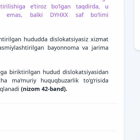
rilishiga e’tiroz bo‘lgan taqdirda, u
dan emas, balki DYHXX saf bo‘limi
irilgan hududda dislokatsiyasiz xizmat
asmiylashtirilgan bayonnoma va jarima
a biriktirilgan hudud dislokatsiyasidan
cha ma’muriy huquqbuzarlik to‘g‘risida
iqlanadi
(nizom 42-band).