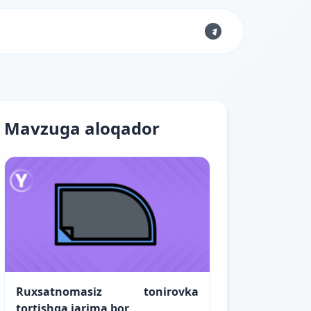
Mavzuga aloqador
Ruxsatnomasiz tonirovka
tortishga jarima bor