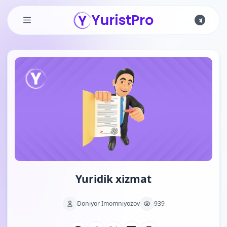
Skip to main content
Yuridik xizmat
Doniyor Imomniyozov
939