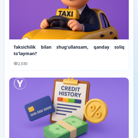
Taksichilik bilan shugʻullansam, qanday soliq
toʻlayman?
2,030