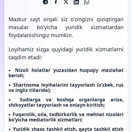
Mazkur sayt orqali siz o‘zingizni qiziqtirgan
masalar bo‘yicha yuridik xizmatlardan
foydalanishingiz mumkin.
Loyihamiz sizga quyidagi yuridik xizmatlarni
taqdim etadi:
▪️ Nizoli holatlar yuzasidan huquqiy maslahat
berish;
▪️ Shartnoma loyihalarini tayyorlash (o‘zbek, rus
va ingliz tillarida);
▪️ Sudlarga va boshqa organlarga ariza,
shikoyatlar tayyorlash va onlayn kiritish;
▪️ Fuqarolik, oila, tadbirkorlik va mehnat nizolari
bo‘yicha mediatorlik xizmatlari;
▪️ Yuridik shaxs tashkil etish, qayta tashkil etish