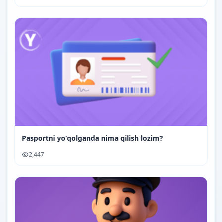
Pasportni yoʻqolganda nima qilish lozim?
2,447