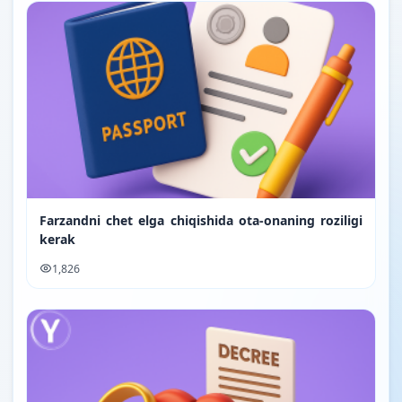
Farzandni chet elga chiqishida ota-onaning roziligi
kerak
1,826