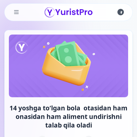
Skip to main content
14 yoshga to‘lgan bola otasidan ham
onasidan ham aliment undirishni
talab qila oladi