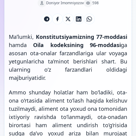
Doniyor Imomniyozov
598
Ma’lumki,
Konstitutsiyamizning 77-moddasi
hamda
Oila kodeksining 96-moddasi
ga
asosan ota-onalar farzandlariga ular voyaga
yetgunlaricha ta’minot berishlari shart. Bu
ularning o‘z farzandlari oldidagi
majburiyatidir.
Ammo shunday holatlar ham bo‘ladiki, ota-
ona o‘rtasida aliment to‘lash haqida kelishuv
tuzilmaydi, aliment ota yoxud ona tomonidan
ixtiyoriy ravishda to‘lanmaydi, ota-onadan
birortasi ham aliment undirish to‘g‘risida
sudga da’vo yoxud ariza bilan murojaat