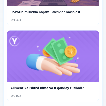
Er-xotin mulkida raqamli aktivlar masalasi
1,304
Aliment kelishuvi nima va u qanday tuziladi?
2,072