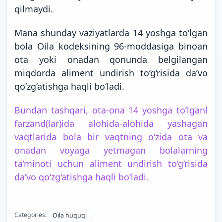
qilmaydi.
Mana shunday vaziyatlarda 14 yoshga to‘lgan
bola Oila kodeksining 96-moddasiga binoan
ota yoki onadan qonunda belgilangan
miqdorda aliment undirish to‘g‘risida da’vo
qo‘zg‘atishga haqli
bo‘ladi.
Bundan tashqari, ota-ona 14 yoshga to‘lganl
farzand(lar)ida alohida-alohida yashagan
vaqtlarida bola bir vaqtning o‘zida ota va
onadan voyaga yetmagan bolalarning
ta’minoti uchun aliment undirish to‘g‘risida
da’vo qo‘zg‘atishga haqli bo‘ladi.
Categories:
Oila huquqi