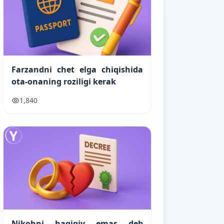
Farzandni chet elga chiqishida
ota-onaning roziligi kerak
1,840
Nikohni haqiqiy emas deb