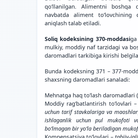
qo‘llanilgan. Alimentni boshqa 
navbatda aliment to‘lovchining d
aniqlash talab etiladi.
Soliq kodeksining 370-moddasi
ga
mulkiy, moddiy naf tarzidagi va bo
daromadlari tarkibiga kirishi
belgil
Bunda kodeksning 371 – 377-moddal
shaxsning daromadlari sanaladi:
Mehnatga haq to‘lash daromadlari (i
Moddiy rag‘batlantirish to‘lovlari 
uchun tarif stavkalariga va maoshlar
ishlaganlik uchun pul mukofoti va 
bo‘lmagan bir yo‘la beriladigan mukof
Kompensatsiya to‘lovlari –
tabiiy-iq