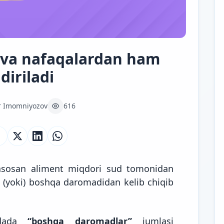
 va nafaqalardan ham
diriladi
r Imomniyozov
616
asosan aliment miqdori sud tomonidan
 (yoki) boshqa daromadidan kelib chiqib
oidada
“boshqa daromadlar”
jumlasi