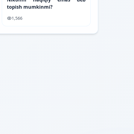
topish mumkinmi?
1,566