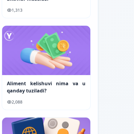
1,313
Aliment kelishuvi nima va u
qanday tuziladi?
2,088