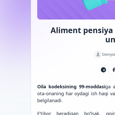
Aliment pensiya
un
Doniyo
Oila kodeksining 99-moddasi
ga 
ota-onaning har oydagi ish haqi va
belgilanadi.
E’tibor beradigan bo‘lsak, q