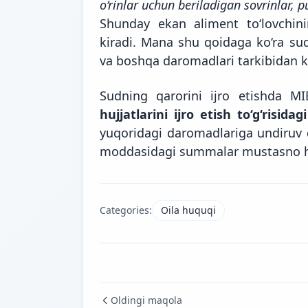
o‘rinlar uchun beriladigan sovrinlar, 
Shunday ekan aliment to‘lovchini
kiradi. Mana shu qoidaga ko‘ra sud
va boshqa daromadlari tarkibidan ke
Sudning qarorini ijro etishda 
hujjatlarini ijro etish to‘g‘risida
yuqoridagi daromadlariga undiruv
moddasidagi summalar mustasno h
Categories:
Oila huquqi
Oldingi maqola