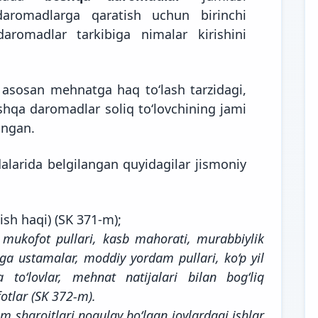
daromadlarga qaratish uchun birinchi
aromadlar tarkibiga nimalar kirishini
 asosan mehnatga haq to‘lash tarzidagi,
shqa daromadlar soliq to‘lovchining jami
angan.
arida belgilangan quyidagilar jismoniy
sh haqi) (SK 371-m);
–
mukofot pullari, kasb mahorati, murabbiylik
ga ustamalar, moddiy yordam pullari, ko‘p yil
to‘lovlar, mehnat natijalari bilan bog‘liq
otlar (SK 372-m).
lim sharoitlari noqulay bo‘lgan joylardagi ishlar