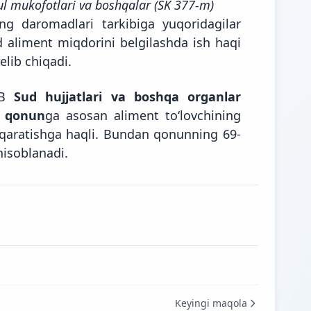
pul mukofotlari va boshqalar (SK 377-m)
ng daromadlari tarkibiga yuqoridagilar
 aliment miqdorini belgilashda ish haqi
lib chiqadi.
MIB
Sud hujjatlari va boshqa organlar
gi qonun
ga asosan aliment to‘lovchining
qaratishga haqli.
Bundan qonunning 69-
isoblanadi.
Keyingi maqola