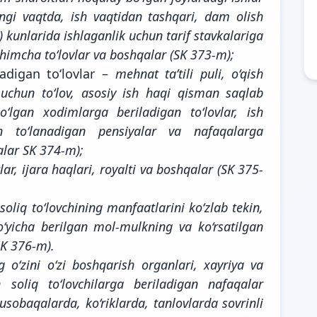
tungi vaqtda, ish vaqtidan tashqari, dam olish
kunlarida ishlaganlik uchun tarif stavkalariga
imcha to‘lovlar va boshqalar (SK 373-m);
adigan to‘lovlar –
mehnat ta’tili puli, o‘qish
lar uchun to‘lov, asosiy ish haqi qisman saqlab
o‘lgan xodimlarga beriladigan to‘lovlar, ish
an to‘lanadigan pensiyalar va nafaqalarga
alar SK 374-m);
tlar, ijara haqlari, royalti va boshqalar (SK 375-
–
soliq to‘lovchining manfaatlarini ko‘zlab tekin,
yicha berilgan mol-mulkning va ko‘rsatilgan
SK 376-m).
g o‘zini o‘zi boshqarish organlari, xayriya va
soliq to‘lovchilarga beriladigan nafaqalar
obaqalarda, ko‘riklarda, tanlovlarda sovrinli