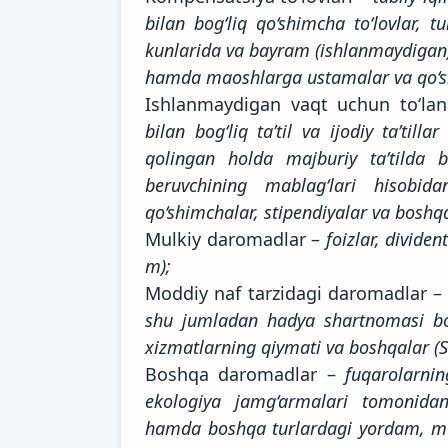
bilan bog‘liq qo‘shimcha to‘lovlar, 
kunlarida va bayram (ishlanmaydigan) 
hamda maoshlarga ustamalar va qo‘sh
Ishlanmaydigan vaqt uchun to‘lan
bilan bog‘liq ta’til va ijodiy ta’til
qolingan holda majburiy ta’tilda b
beruvchining mablag‘lari hisobid
qo‘shimchalar, stipendiyalar va boshq
Mulkiy daromadlar –
foizlar, dividen
m);
Moddiy naf tarzidagi daromadlar 
shu jumladan hadya shartnomasi bo‘
xizmatlarning qiymati va boshqalar (
Boshqa daromadlar –
fuqarolarnin
ekologiya jamg‘armalari tomonidan 
hamda boshqa turlardagi yordam, mus