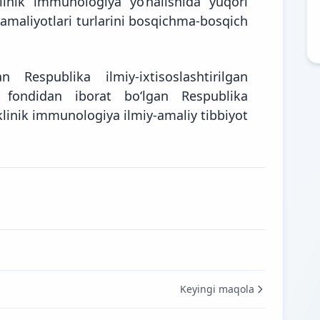
linik immunologiya yo‘nalishida yuqori
 amaliyotlari turlarini bosqichma-bosqich
 Respublika ilmiy-ixtisoslashtirilgan
n fondidan iborat bo‘lgan Respublika
 klinik immunologiya ilmiy-amaliy tibbiyot
Keyingi maqola