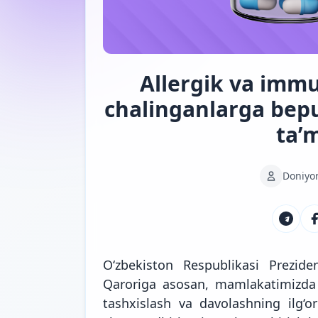
Allergik va immu
chalinganlarga bepu
ta’
Doniyo
O‘zbekiston Respublikasi Prezide
Qaroriga asosan, mamlakatimizda al
tashxislash va davolashning ilg‘or