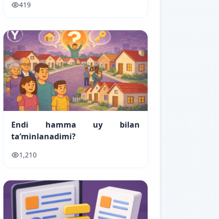
419
Endi hamma uy bilan
ta’minlanadimi?
1,210