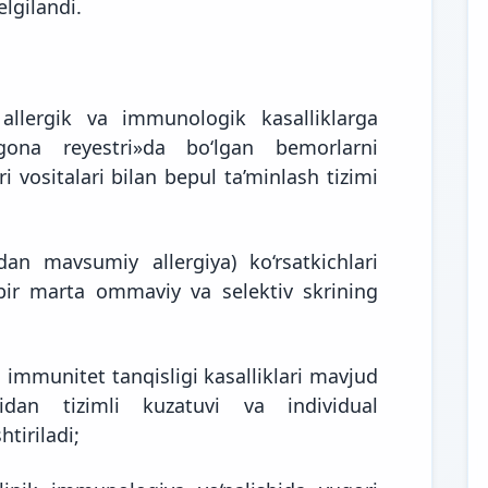
elgilandi.
allergik va immunologik kasalliklarga
gona reyestri»da bo‘lgan bemorlarni
i vositalari bilan bepul ta’minlash tizimi
dan mavsumiy allergiya) ko‘rsatkichlari
bir marta ommaviy va selektiv skrining
i immunitet tanqisligi kasalliklari mavjud
idan tizimli kuzatuvi va individual
htiriladi;