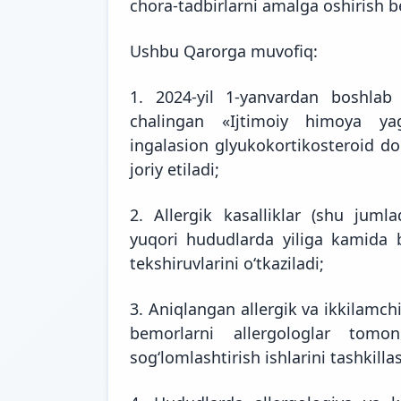
chora-tadbirlarni amalga oshirish
b
Ushbu Qarorga muvofiq:
1. 2024-yil 1-yanvardan boshlab 
chalingan «Ijtimoiy himoya ya
ingalasion glyukokortikosteroid dor
joriy etiladi;
2. Allergik kasalliklar (shu jumla
yuqori hududlarda yiliga kamida 
tekshiruvlarini o‘tkaziladi;
3. Aniqlangan allergik va ikkilamch
bemorlarni allergologlar tomon
sog‘lomlashtirish ishlarini tashkillas