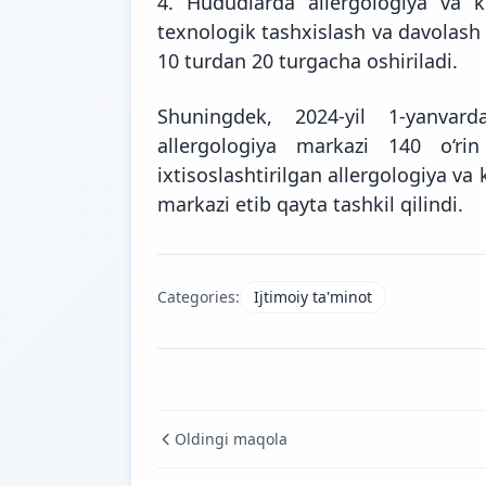
4. Hududlarda allergologiya va k
texnologik tashxislash va davolash
10 turdan 20 turgacha oshiriladi.
Shuningdek, 2024-yil 1-yanvardan
allergologiya markazi 140 o‘ri
ixtisoslashtirilgan allergologiya va
markazi etib qayta tashkil qilindi.
Categories:
Ijtimoiy ta'minot
Oldingi maqola