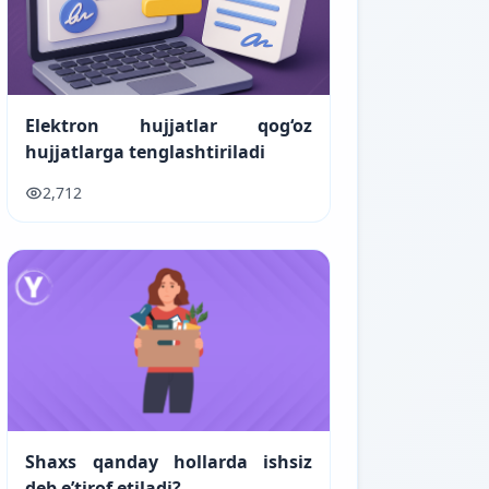
Elektron hujjatlar qog‘oz
hujjatlarga tenglashtiriladi
2,712
Shaxs qanday hollarda ishsiz
deb e’tirof etiladi?