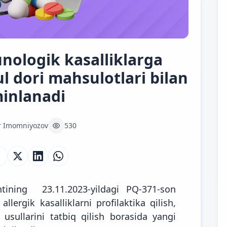
nologik kasalliklarga
l dori mahsulotlari bilan
minlanadi
r Imomniyozov
530
ntining 23.11.2023-yildagi PQ-371-son
lergik kasalliklarni profilaktika qilish,
 usullarini tatbiq qilish borasida yangi