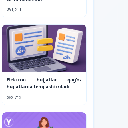
1,211
Elektron hujjatlar qog‘oz
hujjatlarga tenglashtiriladi
2,713