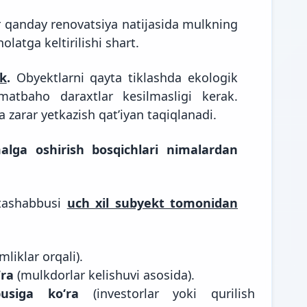
 qanday renovatsiya natijasida mulkning
olatga keltirilishi shart.
k
.
Obyektlarni qayta tiklashda ekologik
matbaho daraxtlar kesilmasligi kerak.
zarar yetkazish qatʼiyan taqiqlanadi.
alga oshirish bosqichlari nimalardan
 tashabbusi
uch xil subyekt tomonidan
liklar orqali).
ʻra
(mulkdorlar kelishuvi asosida).
usiga koʻra
(investorlar yoki qurilish