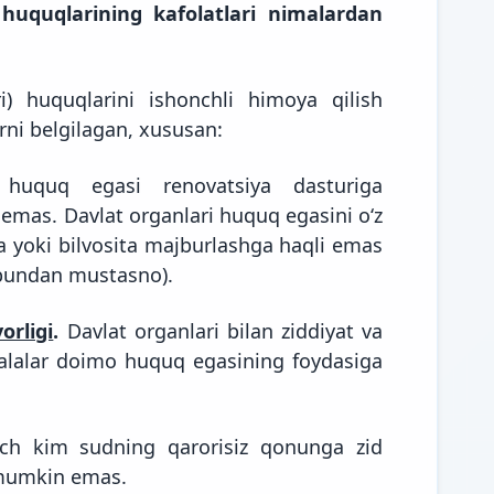
 huquqlarining kafolatlari nimalardan
) huquqlarini ishonchli himoya qilish
rni belgilagan, xususan:
uquq egasi renovatsiya dasturiga
emas. Davlat organlari huquq egasini oʻz
ta yoki bilvosita majburlashga haqli emas
r bundan mustasno).
orligi
.
Davlat organlari bilan ziddiyat va
alalar doimo huquq egasining foydasiga
h kim sudning qarorisiz qonunga zid
 mumkin emas.