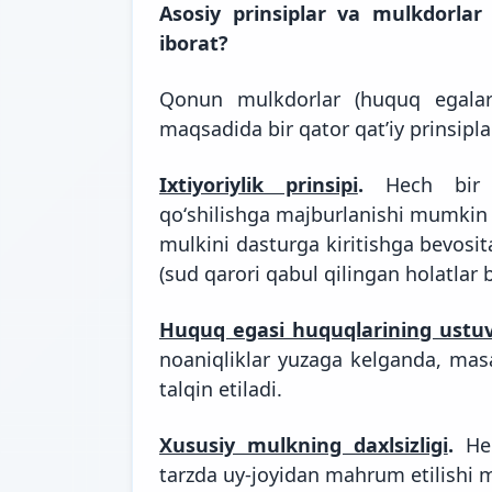
Asosiy prinsiplar va mulkdorlar
iborat?
Qonun mulkdorlar (huquq egalari
maqsadida bir qator qatʼiy prinsipla
Ixtiyoriylik prinsipi
.
Hech bir h
qoʻshilishga majburlanishi mumkin 
mulkini dasturga kiritishga bevosi
(sud qarori qabul qilingan holatla
Huquq egasi huquqlarining ustuv
noaniqliklar yuzaga kelganda, mas
talqin etiladi.
Xususiy mulkning daxlsizligi
.
Hec
tarzda uy-joyidan mahrum etilishi