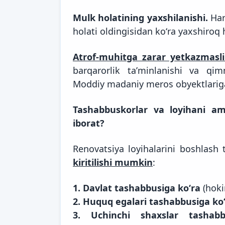
Mulk holatining yaxshilanishi.
Har
holati oldingisidan koʻra yaxshiroq h
Atrof-muhitga zarar yetkazmasli
barqarorlik taʼminlanishi va qim
Moddiy madaniy meros obyektlariga 
Tashabbuskorlar va loyihani am
iborat?
Renovatsiya loyihalarini boshlash
kiritilishi mumkin
:
1.
Davlat tashabbusiga koʻra
(hokim
2.
Huquq egalari tashabbusiga ko
3.
Uchinchi shaxslar tashabb