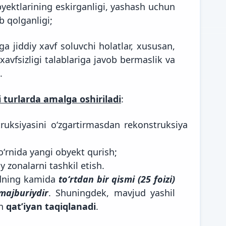
byektlarining eskirganligi, yashash uchun
ib qolganligi;
ga jiddiy xavf soluvchi holatlar, xususan,
xavfsizligi talablariga javob bermaslik va
.
 turlarda amalga oshiriladi
:
uksiyasini oʻzgartirmasdan rekonstruksiya
ʻrnida yangi obyekt qurish;
 zonalarni tashkil etish.
udning kamida
toʻrtdan bir qismi (25 foizi)
majburiydir
. Shuningdek, mavjud yashil
sh
qatʼiyan taqiqlanadi
.