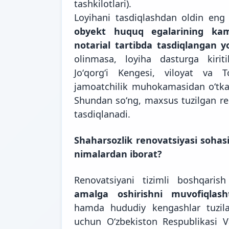
tashkilotlari).
Loyihani tasdiqlashdan oldin e
obyekt huquq egalarining kam
notarial tartibda tasdiqlangan yo
olinmasa, loyiha dasturga kiriti
Joʻqorgʻi Kengesi, viloyat va 
jamoatchilik muhokamasidan oʻtkaz
Shundan soʻng, maxsus tuzilgan re
tasdiqlanadi.
Shaharsozlik renovatsiyasi sohas
nimalardan iborat?
Renovatsiyani tizimli boshqari
amalga oshirishni muvofiqlash
hamda hududiy kengashlar tuzilad
uchun Oʻzbekiston Respublikasi V