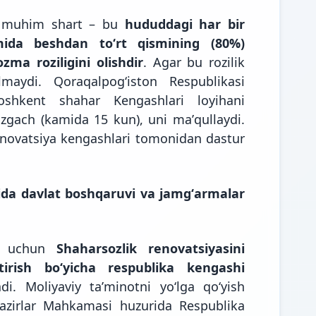
ng muhim shart – bu
hududdagi har bir
ida beshdan toʻrt qismining (80%)
zma roziligini olishdir
. Agar bu rozilik
lmaydi. Qoraqalpogʻiston Respublikasi
Toshkent shahar Kengashlari loyihani
gach (kamida 15 kun), uni maʼqullaydi.
novatsiya kengashlari tomonidan dastur
ida davlat boshqaruvi va jamgʻarmalar
sh uchun
Shaharsozlik renovatsiyasini
tirish boʻyicha respublika kengashi
i. Moliyaviy taʼminotni yoʻlga qoʻyish
azirlar Mahkamasi huzurida Respublika