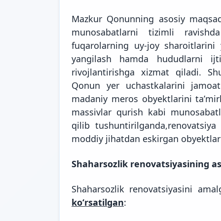
Mazkur Qonunning asosiy maqsadi 
munosabatlarni tizimli ravish
fuqarolarning uy-joy sharoitlarini
yangilash hamda hududlarni ijti
rivojlantirishga xizmat qiladi. S
Qonun yer uchastkalarini jamoat 
madaniy meros obyektlarini taʼmir
massivlar qurish kabi munosabatl
qilib tushuntirilganda,renovatsiya 
moddiy jihatdan eskirgan obyektlarg
Shaharsozlik renovatsiyasining as
Shaharsozlik renovatsiyasini ama
koʻrsatilgan
: