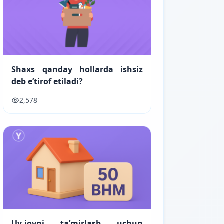
Shaxs qanday hollarda ishsiz
deb e’tirof etiladi?
2,578
Uy-joyni ta’mirlash uchun