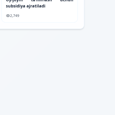
subsidiya ajratiladi
2,749