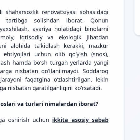
shaharsozlik renovatsiyasi sohasidagi
da tartibga solishdan iborat. Qonun
 yaxshilash, avariya holatidagi binolarni
moiy, iqtisodiy va ekologik jihatdan
huni alohida taʼkidlash kerakki, mazkur
ehtiyojlari uchun olib qoʻyish (snos),
lash hamda boʻsh turgan yerlarda yangi
arga nisbatan qoʻllanilmaydi. Soddaroq
jarayoni faqatgina oʻzlashtirilgan, lekin
a nisbatan qaratilganligini koʻrsatadi.
oslari va turlari nimalardan iborat?
lga oshirish uchun
ikkita asosiy sabab