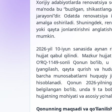
Xorijiy adabiyotlarda renovatsiya s
maʼnoda bu “buzilgan, shikastlanga
jarayoni”dir. Odatda renovatsiya i
amalga oshiriladi. Shuningdek, ren
yoki qayta jonlantirishni anglatis
mumkin.
2026-yil 10-iyun sanasida aynan r
hujjat qabul qilindi. Mazkur hujjat 
OʻRQ-1149-sonli Qonun boʻlib, u 
(yangilash, qayta qurish va hudu
barcha munosabatlarni huquqiy ji
hisoblanadi. Qonun 2026-yilnin
belgilangan boʻlib, unda 9 ta 
hujjatning mohiyati va asosiy yoʻnalis
Qonunning maqsadi va qoʻllanilis