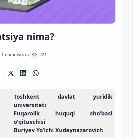
tsiya nima?
r Imomniyozov
421
Toshkent davlat yuridik
universiteti
Fuqarolik huquqi shoʻbasi
oʻqituvchisi
Buriyev Yoʻlchi Xudaynazarovich