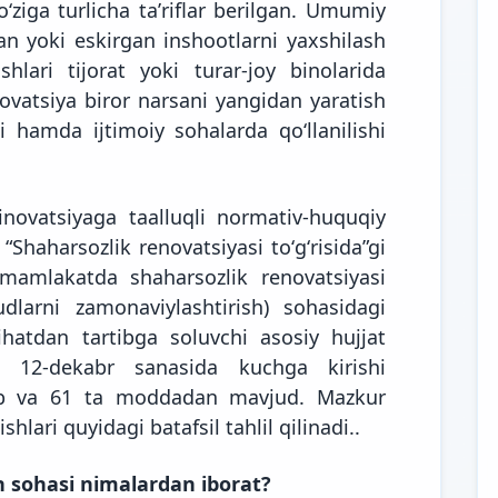
oʻziga turlicha taʼriflar berilgan. Umumiy
n yoki eskirgan inshootlarni yaxshilash
shlari tijorat yoki turar-joy binolarida
ovatsiya biror narsani yangidan yaratish
hi hamda ijtimoiy sohalarda qoʻllanilishi
inovatsiyaga taalluqli normativ-huquqiy
“Shaharsozlik renovatsiyasi toʻgʻrisida”gi
mamlakatda shaharsozlik renovatsiyasi
dlarni zamonaviylashtirish) sohasidagi
hatdan tartibga soluvchi asosiy hujjat
g 12-dekabr sanasida kuchga kirishi
bob va 61 ta moddadan mavjud. Mazkur
hlari quyidagi batafsil tahlil qilinadi..
h sohasi nimalardan iborat?