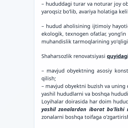
– hududdagi turar va noturar joy o
yaroqsiz boʻlib, avariya holatiga kel
– hudud aholisining ijtimoiy hayoti
ekologik, texnogen ofatlar, yongʻin 
muhandislik tarmoqlarining yoʻqligi
Shaharsozlik renovatsiyasi
quyidagi
– mavjud obyektning asosiy konstr
qilish;
– mavjud obyektni buzish va uning o
yashil hududlarni va boshqa hududiy
Loyihalar doirasida har doim hud
yashil zonalardan iborat boʻlishi 
zonalarni boshqa toifaga oʻzgartiri