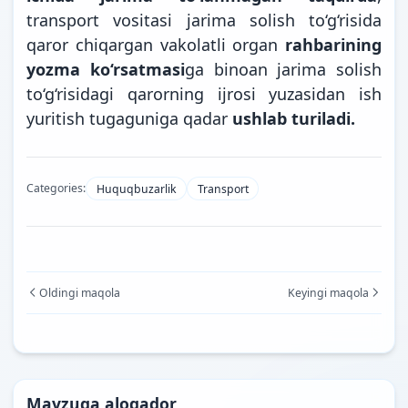
transport vositasi jarima solish to‘g‘risida
qaror chiqargan vakolatli organ
rahbarining
yozma ko‘rsatmasi
ga binoan jarima solish
to‘g‘risidagi qarorning ijrosi yuzasidan ish
yuritish tugaguniga qadar
ushlab turiladi.
Categories:
Huquqbuzarlik
Transport
Oldingi maqola
Keyingi maqola
Mavzuga aloqador