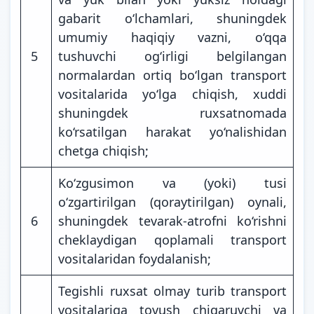
gabarit o‘lchamlari, shuningdek
umumiy haqiqiy vazni, o‘qqa
5
tushuvchi og‘irligi belgilangan
normalardan ortiq bo‘lgan transport
vositalarida yo‘lga chiqish, xuddi
shuningdek ruxsatnomada
ko‘rsatilgan harakat yo‘nalishidan
chetga chiqish;
Ko‘zgusimon va (yoki) tusi
o‘zgartirilgan (qoraytirilgan) oynali,
6
shuningdek tevarak-atrofni ko‘rishni
cheklaydigan qoplamali transport
vositalaridan foydalanish;
Tegishli ruxsat olmay turib transport
vositalariga tovush chiqaruvchi va