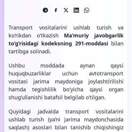
Transport vositalarini ushlab turish va
ko‘rikdan o‘tkazish
Ma’muriy javobgarlik
to‘g‘risidagi kodeksning 291-moddasi
bilan
tartibga solinadi.
Ushbu moddada aynan qaysi
huquqbuzarliklar uchun avtotransport
vositasi jarima maydoniga joylashtirilishi
hamda tegishlilik bo‘yicha qaysi organ
shug‘ullanishi batafsil belgilab
o‘tilgan.
Quyidagi jadvalda transport vositalarini
ushlab turish (ya’ni jarima maydonchasida
saqlash) asoslari bilan tanishib chiqishingiz