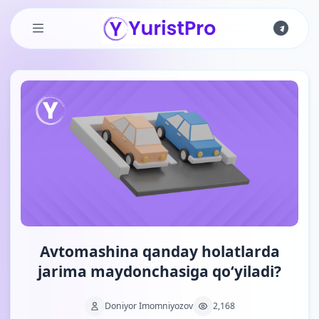
Skip to main content
Avtomashina qanday holatlarda
jarima maydonchasiga qo‘yiladi?
Doniyor Imomniyozov
2,168