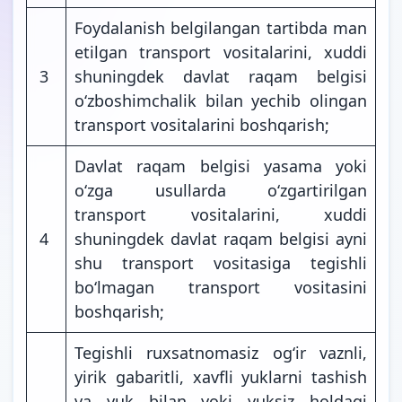
Foydalanish belgilangan tartibda man
etilgan transport vositalarini, xuddi
3
shuningdek davlat raqam belgisi
o‘zboshimchalik bilan yechib olingan
transport vositalarini boshqarish;
Davlat raqam belgisi yasama yoki
o‘zga usullarda o‘zgartirilgan
transport vositalarini, xuddi
4
shuningdek davlat raqam belgisi ayni
shu transport vositasiga tegishli
bo‘lmagan transport vositasini
boshqarish;
Tegishli ruxsatnomasiz og‘ir vaznli,
yirik gabaritli, xavfli yuklarni tashish
va yuk bilan yoki yuksiz holdagi