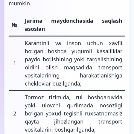
mumkin.
Jarima maydonchasida saqlash
№
asoslari
Karantinli va inson uchun xavfli
bo‘lgan boshqa yuqumli kasalliklar
paydo bo‘lishining yoki tarqalishining
1
oldini olish maqsadida transport
vositalarining harakatlanishiga
cheklovlar buzilganda;
Tormoz tizimida, rul boshqaruvida
yoki ulovchi qurilmada nosozligi
2
bo‘lgan yoxud tegishli ruxsatnomasiz
qayta jihozlangan transport
vositalarini boshqarilganda;