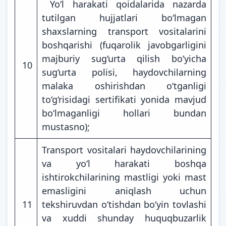
Yo‘l harakati qoidalarida nazarda
tutilgan hujjatlari bo‘lmagan
shaxslarning transport vositalarini
boshqarishi (fuqarolik javobgarligini
majburiy sug‘urta qilish bo‘yicha
10
sug‘urta polisi, haydovchilarning
malaka oshirishdan o‘tganligi
to‘g‘risidagi sertifikati yonida mavjud
bo‘lmaganligi hollari bundan
mustasno);
Transport vositalari haydovchilarining
va yo‘l harakati boshqa
ishtirokchilarining mastligi yoki mast
emasligini aniqlash uchun
11
tekshiruvdan o‘tishdan bo‘yin tovlashi
va xuddi shunday huquqbuzarlik