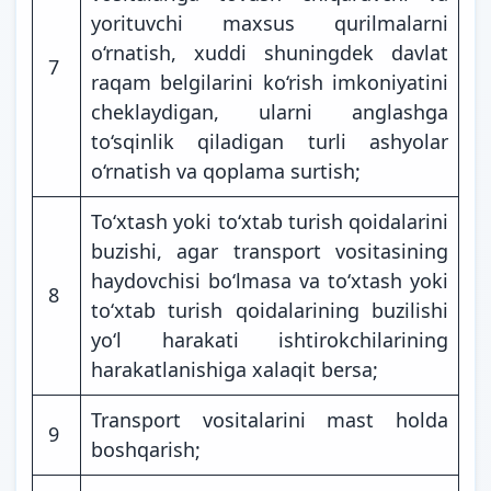
yorituvchi maxsus qurilmalarni
o‘rnatish, xuddi shuningdek davlat
7
raqam belgilarini ko‘rish imkoniyatini
cheklaydigan, ularni anglashga
to‘sqinlik qiladigan turli ashyolar
o‘rnatish va qoplama surtish;
To‘xtash yoki to‘xtab turish qoidalarini
buzishi, agar transport vositasining
haydovchisi bo‘lmasa va to‘xtash yoki
8
to‘xtab turish qoidalarining buzilishi
yo‘l harakati ishtirokchilarining
harakatlanishiga xalaqit bersa;
Transport vositalarini mast holda
9
boshqarish;