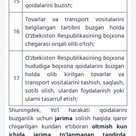
15
qoidalarini buzish;
Tovarlar va transport vositalarini
belgilangan tartibni buzgan holda
16
O‘zbekiston Respublikasining bojxona
chegarasi orqali olib o‘tish;
O‘zbekiston Respublikasining bojxona
hududiga bojxona qoidalarini buzgan
holda olib kirilgan tovarlar va
17
transport vositalarini tashish, saqlash,
sotib olish, ulardan foydalanish yoki
ularni tasarruf etish;
Shuningdek, Yo‘l harakati qoidalarini
buzganlik uchun
jarima
solish haqida qaror
chiqarilgan kundan e’tiboran
oltmish kun
ichida jarima to‘lanmagan taqdirda
,