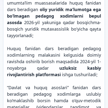
umumta’lim muassasalarida huquq fanidan
dars beradigan
oliy yuridik ma’lumotga ega
bo‘lmagan pedagog xodimlarni bepul
asosda
2026-yil yakuniga qadar bosqichma-
bosqich yuridik mutaxassislik bo‘yicha qayta
tayyorlanadi;
Huquq fanidan dars beradigan pedagog
xodimlarning malakasini kelgusida doimiy
ravishda oshirib borish maqsadida 2024-yil 1-
noyabrga qadar
uzluksiz kasbiy
rivojlantirish platformasi
ishga tushuriladi;
“Davlat va huquq asoslari” fanidan dars
beradigan pedagog xodimlarga uslubiy
ko‘maklashib borsin hamda o‘quv-metodik
materiallar (videodarslar, taqdimot va