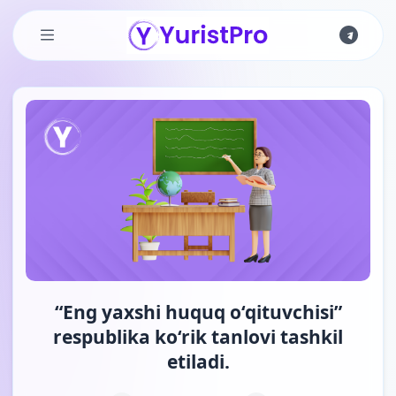
Skip to main content
“Eng yaxshi huquq o‘qituvchisi”
respublika ko‘rik tanlovi tashkil
etiladi.