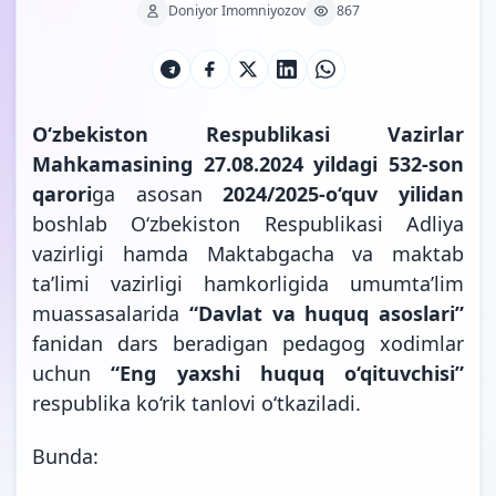
Doniyor Imomniyozov
867
O‘zbekiston Respublikasi Vazirlar
Mahkamasining 27.08.2024 yildagi 532-son
qarori
ga asosan
2024/2025-o‘quv yilidan
boshlab O‘zbekiston Respublikasi Adliya
vazirligi hamda Maktabgacha va maktab
ta’limi vazirligi hamkorligida umumta’lim
muassasalarida
“Davlat va huquq asoslari”
fanidan dars beradigan pedagog xodimlar
uchun
“Eng yaxshi huquq o‘qituvchisi”
respublika ko‘rik tanlovi
o‘tkaziladi.
Bunda: