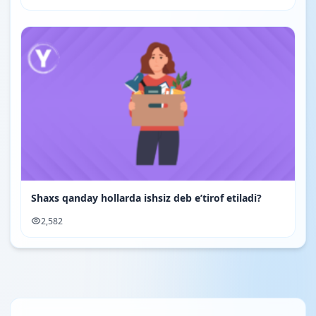
Shaxs qanday hollarda ishsiz deb e’tirof etiladi?
2,582