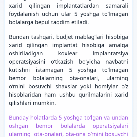
xarid qilingan implantatlardan samarali
foydalanish uchun ular 5 yoshga to‘lmagan
bolalarga bepul taqdim etiladi.
Bundan tashqari, budjet mablag‘lari hisobiga
xarid qilingan implantat hisobiga amalga
oshiriladigan koxlear implantatsiya
operatsiyasini o‘tkazish bo‘yicha navbatni
kutishni istamagan 5 yoshga to‘lmagan
bemor bolalarning ota-onalari, ularning
o‘rnini bosuvchi shaxslar yoki homiylar o‘z
hisoblaridan ham ushbu qurilmalarini xarid
qilishlari mumkin.
Bunday holatlarda 5 yoshga to‘lgan va undan
oshgan bemor bolalarda operatsiyalari
ularning ota-onalari, ota-ona o‘rnini bosuvchi