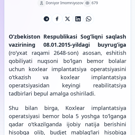
Doniyor Imomniyozov
679
O‘zbekiston Respublikasi Sog‘liqni saqlash
vazirining 08.01.2015-yildagi buyrug’iga
(ro‘yxat raqami 2648-son) asosan, eshitish
qobiliyati nuqsoni bo‘lgan bemor bolalar
uchun koxlear implantatsiya operatsiyasini
o‘tkazish va koxlear implantatsiya
operatsiyasidan keyingi reabilitatsiya
tadbirlari bepul amalga
oshiriladi.
Shu bilan birga, Koxlear implantatsiya
operatsiyasi bemor bola 5 yoshga to‘lganga
qadar o‘tkazilganda ijobiy natija berishini
hisobga olib, budjet mablag‘lari hisobiga