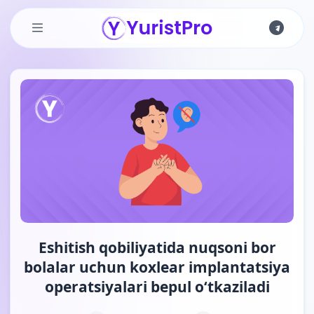
Skip to main content
Eshitish qobiliyatida nuqsoni bor
bolalar uchun koxlear implantatsiya
operatsiyalari bepul o‘tkaziladi