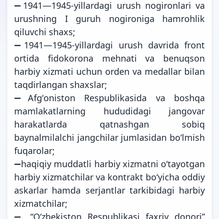
➖1941—1945-yillardagi urush nogironlari va
urushning I guruh nogironiga hamrohlik
qiluvchi shaxs;
➖1941—1945-yillardagi urush davrida front
ortida fidokorona mehnati va benuqson
harbiy xizmati uchun orden va medallar bilan
taqdirlangan shaxslar;
➖Afgʻoniston Respublikasida va boshqa
mamlakatlarning hududidagi jangovar
harakatlarda qatnashgan sobiq
baynalmilalchi jangchilar jumlasidan boʻlmish
fuqarolar;
➖haqiqiy muddatli harbiy xizmatni oʻtayotgan
harbiy xizmatchilar va kontrakt boʻyicha oddiy
askarlar hamda serjantlar tarkibidagi harbiy
xizmatchilar;
➖ “Oʻzbekiston Respublikasi faxriy donori”