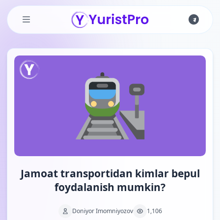
Skip to main content
Jamoat transportidan kimlar bepul
foydalanish mumkin?
Doniyor Imomniyozov
1,106