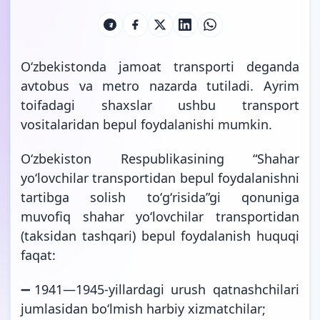
Oʻzbekistonda jamoat transporti deganda
avtobus va metro nazarda tutiladi. Ayrim
toifadagi shaxslar ushbu transport
vositalaridan bepul foydalanishi mumkin.
Oʻzbekiston Respublikasining “Shahar
yoʻlovchilar transportidan bepul foydalanishni
tartibga solish toʻgʻrisida”gi qonuniga
muvofiq shahar yoʻlovchilar transportidan
(taksidan tashqari) bepul foydalanish huquqi
faqat:
➖1941—1945-yillardagi urush qatnashchilari
jumlasidan boʻlmish harbiy xizmatchilar;