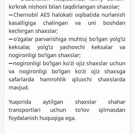
koʻkrak nishoni bilan taqdirlangan shaxslar;
➖Chernobil AES halokati oqibatida nurlanish
kasalligiga chalingan va uni boshdan
kechirgan shaxslar;
➖oʻzgalar parvarishiga muhtoj boʻlgan yolgʻiz
keksalar, yolgʻiz yashovchi keksalar va
nogironligi boʻlgan shaxslar;
➖nogironligi boʻlgan koʻzi ojiz shaxslar uchun
va nogironligi boʻlgan koʻzi ojiz shaxsga
safarlarda hamrohlik qiluvchi shaxslarda
mavjud.
Yuqorida aytilgan shaxslar shahar
transportlari uchun toʻlov qilmasdan
foydalanish huquqiga ega.