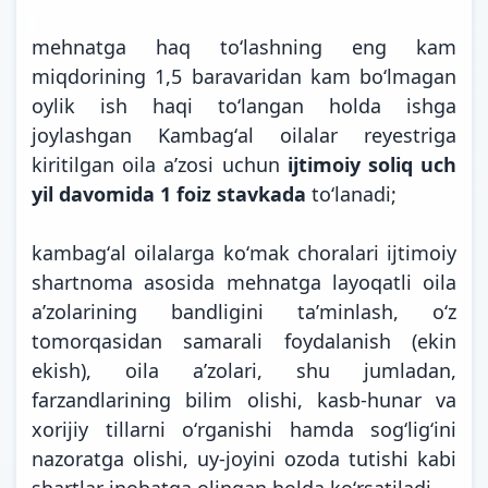
mehnatga haq toʻlashning eng kam
miqdorining 1,5 baravaridan kam boʻlmagan
oylik ish haqi toʻlangan holda ishga
joylashgan Kambagʻal oilalar reyestriga
kiritilgan oila aʼzosi uchun
ijtimoiy soliq uch
yil davomida 1 foiz stavkada
toʻlanadi;
kambagʻal oilalarga koʻmak choralari ijtimoiy
shartnoma asosida mehnatga layoqatli oila
aʼzolarining bandligini taʼminlash, oʻz
tomorqasidan samarali foydalanish (ekin
ekish), oila aʼzolari, shu jumladan,
farzandlarining bilim olishi, kasb-hunar va
xorijiy tillarni oʻrganishi hamda sogʻligʻini
nazoratga olishi, uy-joyini ozoda tutishi kabi
shartlar inobatga olingan holda koʻrsatiladi.