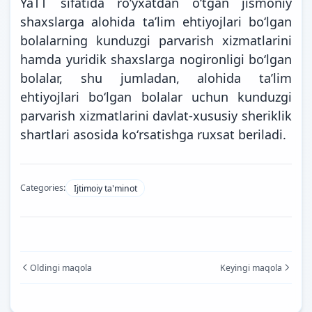
YaTT sifatida roʻyxatdan oʻtgan jismoniy
shaxslarga alohida taʼlim ehtiyojlari boʻlgan
bolalarning kunduzgi parvarish xizmatlarini
hamda yuridik shaxslarga nogironligi boʻlgan
bolalar, shu jumladan, alohida taʼlim
ehtiyojlari boʻlgan bolalar uchun kunduzgi
parvarish xizmatlarini davlat-xususiy sheriklik
shartlari asosida koʻrsatishga ruxsat beriladi.
Categories:
Ijtimoiy ta'minot
Oldingi maqola
Keyingi maqola