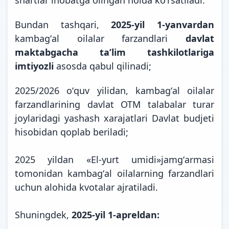
Bundan tashqari,
2025-yil 1-yanvardan
kambagʻal oilalar farzandlari
davlat
maktabgacha taʼlim tashkilotlariga
imtiyozli
asosda qabul qilinadi;
2025/2026 oʻquv yilidan, kambagʻal oilalar
farzandlarining davlat OTM talabalar turar
joylaridagi yashash xarajatlari Davlat budjeti
hisobidan qoplab beriladi;
2025 yildan «El-yurt umidi»jamgʻarmasi
tomonidan kambagʻal oilalarning farzandlari
uchun alohida kvotalar ajratiladi.
Shuningdek,
2025-yil 1-apreldan: