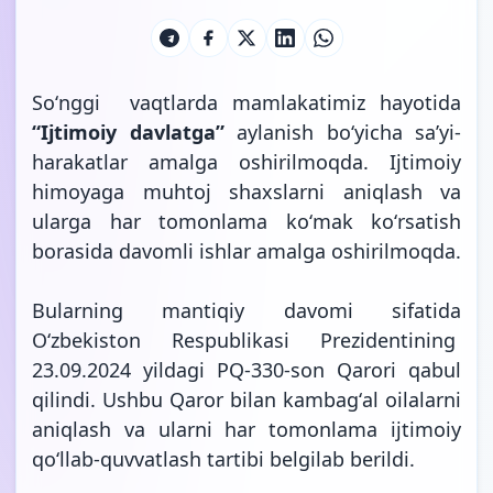
Soʻnggi vaqtlarda mamlakatimiz hayotida
“Ijtimoiy davlatga”
aylanish boʻyicha saʼyi-
harakatlar amalga oshirilmoqda. Ijtimoiy
himoyaga muhtoj shaxslarni aniqlash va
ularga har tomonlama koʻmak koʻrsatish
borasida davomli ishlar amalga oshirilmoqda.
Bularning mantiqiy davomi sifatida
Oʻzbekiston Respublikasi Prezidentining
23.09.2024 yildagi PQ-330-son Qarori
qabul
qilindi.
Ushbu Qaror bilan kambagʻal oilalarni
aniqlash va ularni har tomonlama ijtimoiy
qoʻllab-quvvatlash tartibi belgilab berildi.