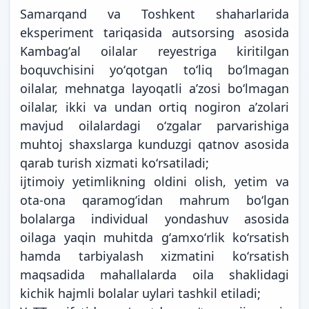
Samarqand va Toshkent shaharlarida
eksperiment tariqasida autsorsing asosida
Kambagʻal oilalar reyestriga kiritilgan
boquvchisini yoʻqotgan toʻliq boʻlmagan
oilalar, mehnatga layoqatli aʼzosi boʻlmagan
oilalar, ikki va undan ortiq nogiron aʼzolari
mavjud oilalardagi oʻzgalar parvarishiga
muhtoj shaxslarga kunduzgi qatnov asosida
qarab turish xizmati koʻrsatiladi;
ijtimoiy yetimlikning oldini olish, yetim va
ota-ona qaramogʻidan mahrum boʻlgan
bolalarga individual yondashuv asosida
oilaga yaqin muhitda gʻamxoʻrlik koʻrsatish
hamda tarbiyalash xizmatini koʻrsatish
maqsadida mahallalarda oila shaklidagi
kichik hajmli bolalar uylari tashkil etiladi;