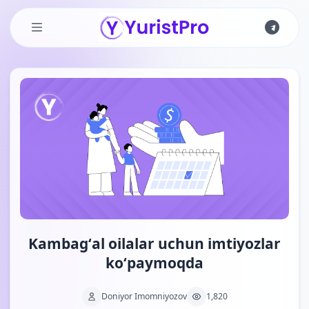
Skip to main content
Kambagʻal oilalar uchun imtiyozlar
koʻpaymoqda
Doniyor Imomniyozov
1,820