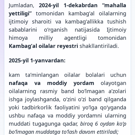
Jumladan,
2024-yil 1-dekabrdan “mahalla
yettiligi”
tomonidan kambagʻal oilalarning
ijtimoiy sharoiti va kambagʻallikka tushish
sabablarini oʻrganish natijasida Ijtimoiy
himoya milliy agentligi tomonidan
Kambagʻal oilalar reyestri
shakllantiriladi.
2025-yil 1-yanvardan:
kam taʼminlangan oilalar bolalari uchun
nafaqa va moddiy yordam
olayotgan
oilalarning rasmiy band boʻlmagan aʼzolari
ishga joylashganda, oʻzini oʻzi band qilganda
yoki tadbirkorlik faoliyatini yoʻlga qoʻyganda
ushbu nafaqa va moddiy yordamni ularning
muddati tugagunga qadar,
biroq 6 oydan koʻp
boʻlmagan muddatga toʻlash davom ettiriladi;