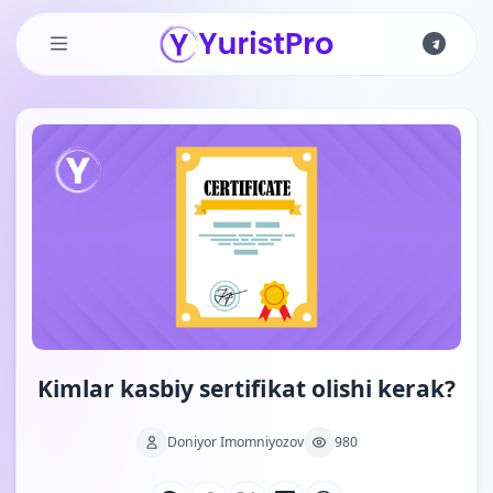
Skip to main content
Kimlar kasbiy sertifikat olishi kerak?
Doniyor Imomniyozov
980