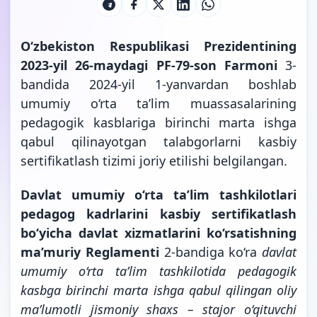
O‘zbekiston Respublikasi Prezidentining
2023-yil 26-maydagi PF-79-son Farmoni
3-
bandida 2024-yil 1-yanvardan boshlab
umumiy o‘rta ta’lim muassasalarining
pedagogik kasblariga birinchi marta ishga
qabul qilinayotgan talabgorlarni kasbiy
sertifikatlash tizimi joriy etilishi
belgilangan.
Davlat umumiy o‘rta ta’lim tashkilotlari
pedagog kadrlarini kasbiy sertifikatlash
bo‘yicha davlat xizmatlarini ko‘rsatishning
ma’muriy Reglamenti
2-bandiga ko‘ra
davlat
umumiy o‘rta ta’lim tashkilotida pedagogik
kasbga birinchi marta ishga qabul qilingan oliy
ma’lumotli jismoniy shaxs – stajor o‘qituvchi