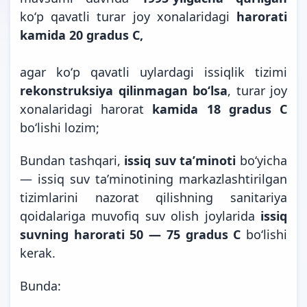
koʻp qavatli turar joy xonalaridagi
harorati
kamida 20 gradus C,
agar koʻp qavatli uylardagi issiqlik tizimi
rekonstruksiya qilinmagan boʻlsa
, turar joy
xonalaridagi harorat
kamida 18 gradus C
boʻlishi lozim;
Bundan tashqari,
issiq suv taʼminoti
boʻyicha
— issiq suv taʼminotining markazlashtirilgan
tizimlarini nazorat qilishning sanitariya
qoidalariga muvofiq suv olish joylarida
issiq
suvning harorati 50 — 75 gradus C
boʻlishi
kerak.
Bunda: