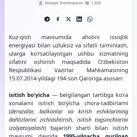
Doniyor Imomniyozov
1,920
Kuz-qish mavsumida aholini issiqlik
energiyasi bilan uzluksiz va sifatli taʼminlash,
ularga koʻrsatilayotgan ushbu xizmatning
sifatini oshirish maqsadida Oʻzbekiston
Respublikasi Vazirlar Mahkamasining
15.07.2014-yildagi 194-son Qaroriga
asosan:
isitish boʻyicha
— belgilangan tartibga koʻra
xonalarni isitish boʻyicha chora-tadbirlarni
(
derazalar, balkonlar va kirish eshiklarining
dahlizlarini zichlashtirish, isitish tagsinchlarini
izolyatsiyalash
) bajarish sharti bilan isitish
mavsumi davrida
1995-yilgacha qurilgan