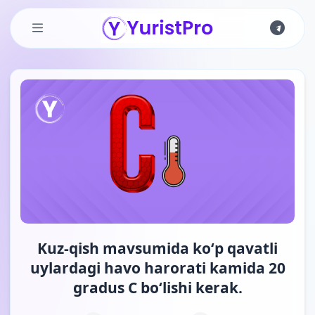
Skip to main content
Kuz-qish mavsumida koʻp qavatli
uylardagi havo harorati kamida 20
gradus C boʻlishi kerak.