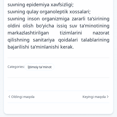
suvning epidemiya xavfsizligi;
suvning qulay organoleptik xossalari;
suvning inson organizmiga zararli taʼsirining
oldini olish boʻyicha issiq suv taʼminotining
markazlashtirilgan tizimlarini nazorat
qilishning sanitariya qoidalari talablarining
bajarilishi taʼminlanishi kerak.
Categories:
Ijtimoiy ta'minot
Oldingi maqola
Keyingi maqola