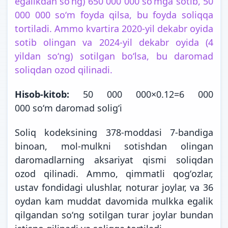
egalikdan soʻng) 650 000 000 soʻmga sotib, 50
000 000 soʻm foyda qilsa, bu foyda soliqqa
tortiladi. Ammo kvartira 2020-yil dekabr oyida
sotib olingan va 2024-yil dekabr oyida (4
yildan soʻng) sotilgan boʻlsa, bu daromad
soliqdan ozod qilinadi.
Hisob-kitob:
50 000 000×0.12=6 000
000 soʻm daromad soligʻi
Soliq kodeksining 378-moddasi 7-bandiga
binoan, mol-mulkni sotishdan olingan
daromadlarning aksariyat qismi soliqdan
ozod qilinadi. Ammo, qimmatli qogʻozlar,
ustav fondidagi ulushlar, noturar joylar, va 36
oydan kam muddat davomida mulkka egalik
qilgandan soʻng sotilgan turar joylar bundan