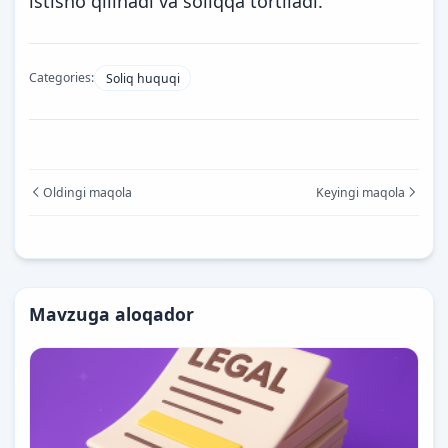
istisno qilinadi va soliqqa tortiladi.
Categories:
Soliq huquqi
Oldingi maqola
Keyingi maqola
Mavzuga aloqador