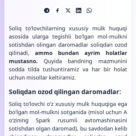
Soliq toʻlovchilarning xususiy mulk huquqi
asosida ularga tegishli boʻlgan mol-mulkni
sotishdan olingan daromadlar soliqdan ozod
qilinadi,
ammo bundan ayrim holatlar
mustasno.
Quyida bandning mazmunini
sodda tilda tushuntiramiz va har bir holat
uchun misollar keltiramiz.
Soliqdan ozod qilingan daromadlar:
Soliq toʻlovchi oʻz xususiy mulk huquqiga ega
boʻlgan mol-mulkni sotganida (misol uchun A
oʻzining Spark rusumli avtomashinasini
sotishdan olgan daromad), bu savdodan kelib