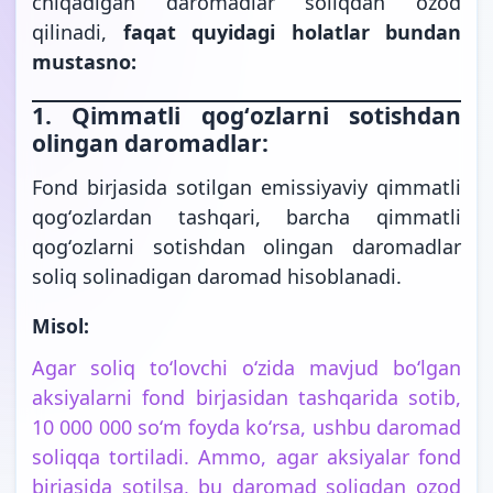
chiqadigan daromadlar soliqdan ozod
qilinadi,
faqat quyidagi holatlar bundan
mustasno:
1. Qimmatli qogʻozlarni sotishdan
olingan daromadlar:
Fond birjasida sotilgan emissiyaviy qimmatli
qogʻozlardan tashqari, barcha qimmatli
qogʻozlarni sotishdan olingan daromadlar
soliq solinadigan daromad hisoblanadi.
Misol:
Agar soliq toʻlovchi oʻzida mavjud boʻlgan
aksiyalarni fond birjasidan tashqarida sotib,
10 000 000 soʻm foyda koʻrsa, ushbu daromad
soliqqa tortiladi. Ammo, agar aksiyalar fond
birjasida sotilsa, bu daromad soliqdan ozod