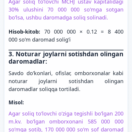
Agar soliq toʻlovchi MCHJ ustav kapitalidagi
30% ulushini 70 000 000 soʻmga sotgan
boʻlsa, ushbu daromadga soliq solinadi.
Hisob-kitob:
70 000 000 × 0.12 = 8 400
000 soʻm daromad soligʻi
3. Noturar joylarni sotishdan olingan
daromadlar:
Savdo doʻkonlari, ofislar, omborxonalar kabi
noturar joylarni sotishdan olingan
daromadlar soliqqa tortiladi.
Misol:
Agar soliq toʻlovchi oʻziga tegishli boʻlgan 200
m.kv. boʻlgan omborxonani 585 000 000
soʻmga sotib, 170 000 000 soʻm sof daromad