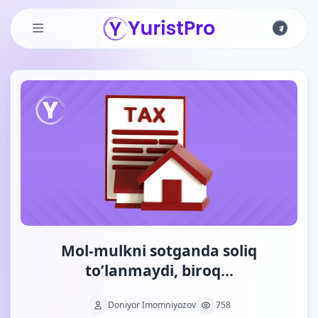
Skip to main content
Mol-mulkni sotganda soliq
to’lanmaydi, biroq…
Doniyor Imomniyozov
758