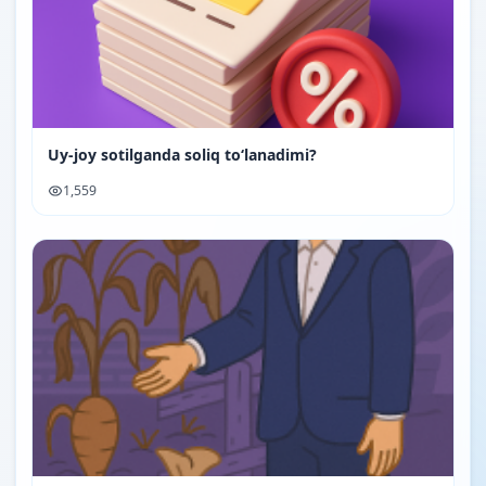
Uy-joy sotilganda soliq to‘lanadimi?
1,559