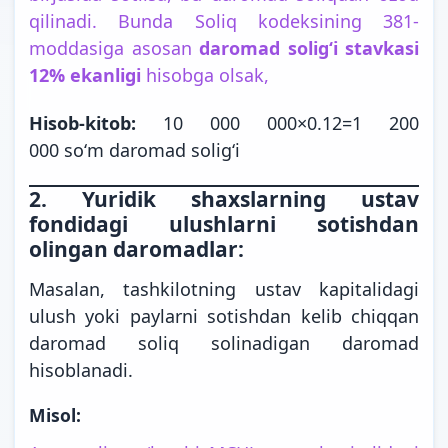
qilinadi. Bunda Soliq kodeksining 381-
moddasiga asosan
daromad soligʻi stavkasi
12% ekanligi
hisobga olsak,
Hisob-kitob:
10 000 000×0.12=1 200
000 soʻm daromad soligʻi
2. Yuridik shaxslarning ustav
fondidagi ulushlarni sotishdan
olingan daromadlar:
Masalan, tashkilotning ustav kapitalidagi
ulush yoki paylarni sotishdan kelib chiqqan
daromad soliq solinadigan daromad
hisoblanadi.
Misol: