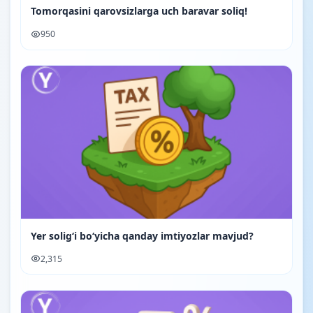
Tomorqasini qarovsizlarga uch baravar soliq!
950
Yer soligʻi boʻyicha qanday imtiyozlar mavjud?
2,315