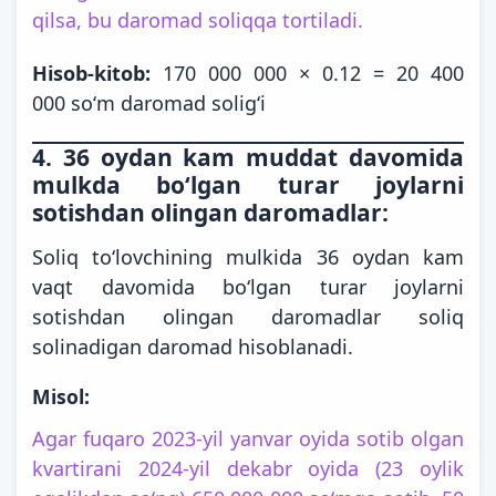
qilsa, bu daromad soliqqa tortiladi.
Hisob-kitob:
170 000 000 × 0.12 = 20 400
000 soʻm daromad soligʻi
4. 36 oydan kam muddat davomida
mulkda boʻlgan turar joylarni
sotishdan olingan daromadlar:
Soliq toʻlovchining mulkida 36 oydan kam
vaqt davomida boʻlgan turar joylarni
sotishdan olingan daromadlar soliq
solinadigan daromad hisoblanadi.
Misol:
Agar fuqaro 2023-yil yanvar oyida sotib olgan
kvartirani 2024-yil dekabr oyida (23 oylik