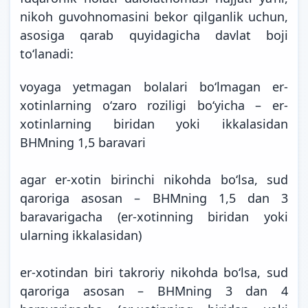
nikoh guvohnomasini bekor qilganlik uchun,
asosiga qarab quyidagicha davlat boji
to‘lanadi:
voyaga yetmagan bolalari bo‘lmagan er-
xotinlarning o‘zaro roziligi bo‘yicha – er-
xotinlarning biridan yoki ikkalasidan
BHMning 1,5 baravari
agar er-xotin birinchi nikohda bo‘lsa, sud
qaroriga asosan – BHMning 1,5 dan 3
baravarigacha (er-xotinning biridan yoki
ularning ikkalasidan)
er-xotindan biri takroriy nikohda bo‘lsa, sud
qaroriga asosan – BHMning 3 dan 4