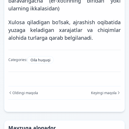
baravarigacha (er-xotinning biridan yoki
ularning ikkalasidan)
Xulosa qiladigan bo‘lsak, ajrashish oqibatida
yuzaga keladigan xarajatlar va chiqimlar
alohida turlarga qarab belgilanadi.
Categories:
Oila huquqi
Oldingi maqola
Keyingi maqola
Mavzuga aloqador