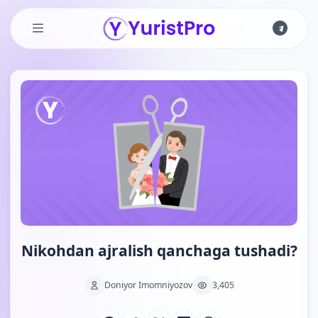
Skip to main content
Nikohdan ajralish qanchaga tushadi?
Doniyor Imomniyozov
3,405