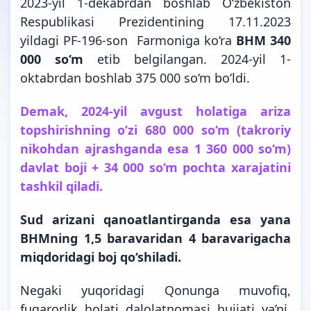
2023-yil 1-dekabrdan boshlab O‘zbekiston
Respublikasi Prezidentining 17.11.2023
yildagi PF-196-son Farmoniga ko‘ra
BHM 340
000 so‘m
etib
belgilangan
. 2024-yil 1-
oktabrdan boshlab 375 000 so‘m
bo‘ldi.
Demak, 2024-yil avgust holatiga ariza
topshirishning o‘zi 680 000 so‘m (takroriy
nikohdan ajrashganda esa 1 360 000 so‘m)
davlat boji + 34 000 so‘m pochta xarajatini
tashkil qiladi.
Sud arizani qanoatlantirganda esa yana
BHMning 1,5 baravaridan 4 baravarigacha
miqdoridagi boj qo‘shiladi.
Negaki yuqoridagi Qonunga muvofiq,
fuqarorlik holati dalolatnomasi hujjati ya’ni,