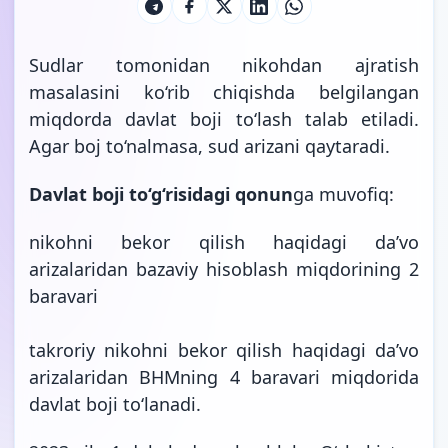
Sudlar tomonidan nikohdan ajratish
masalasini ko‘rib chiqishda belgilangan
miqdorda davlat boji to‘lash talab etiladi.
Agar boj to‘nalmasa, sud arizani qaytaradi.
Davlat boji to‘g‘risidagi qonun
ga muvofiq:
nikohni bekor qilish haqidagi da’vo
arizalaridan bazaviy hisoblash miqdorining 2
baravari
takroriy nikohni bekor qilish haqidagi da’vo
arizalaridan BHMning 4 baravari miqdorida
davlat boji
to‘lanadi.