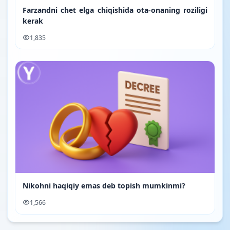
Farzandni chet elga chiqishida ota-onaning roziligi
kerak
1,835
Nikohni haqiqiy emas deb topish mumkinmi?
1,566