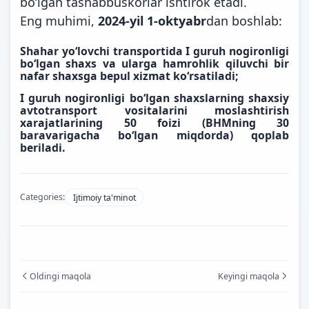
bo‘lgan tashabbuskorlar ishtirok etadi.
Eng muhimi,
2024-yil 1-oktyabr
dan boshlab:
Shahar yo‘lovchi transportida I guruh nogironligi
bo‘lgan shaxs va ularga hamrohlik qiluvchi bir
nafar shaxsga bepul xizmat ko‘rsatiladi;
I guruh nogironligi bo‘lgan shaxslarning shaxsiy
avtotransport vositalarini moslashtirish
xarajatlarining 50 foizi (BHMning 30
baravarigacha bo‘lgan miqdorda) qoplab
beriladi.
Categories:
Ijtimoiy ta'minot
Oldingi maqola
Keyingi maqola