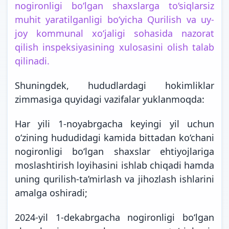
nogironligi bo‘lgan shaxslarga to‘siqlarsiz
muhit yaratilganligi bo‘yicha Qurilish va uy-
joy kommunal xo‘jaligi sohasida nazorat
qilish inspeksiyasining xulosasini olish talab
qilinadi.
Shuningdek, hududlardagi hokimliklar
zimmasiga quyidagi vazifalar yuklanmoqda:
Har yili 1-noyabrgacha keyingi yil uchun
o‘zining hududidagi kamida bittadan ko‘chani
nogironligi bo‘lgan shaxslar ehtiyojlariga
moslashtirish loyihasini ishlab chiqadi hamda
uning qurilish-ta’mirlash va jihozlash ishlarini
amalga oshiradi;
2024-yil 1-dekabrgacha nogironligi bo‘lgan