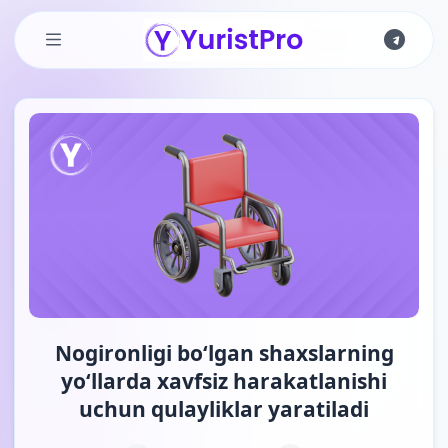
Skip to main content
Nogironligi bo‘lgan shaxslarning
yo‘llarda xavfsiz harakatlanishi
uchun qulayliklar yaratiladi