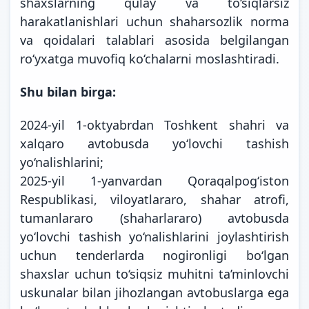
shaxslarning qulay va to‘siqlarsiz
harakatlanishlari uchun shaharsozlik norma
va qoidalari talablari asosida belgilangan
ro‘yxatga muvofiq ko‘chalarni moslashtiradi.
Shu bilan birga:
2024-yil 1-oktyabrdan Toshkent shahri va
xalqaro avtobusda yo‘lovchi tashish
yo‘nalishlarini;
2025-yil 1-yanvardan Qoraqalpog‘iston
Respublikasi, viloyatlararo, shahar atrofi,
tumanlararo (shaharlararo) avtobusda
yo‘lovchi tashish yo‘nalishlarini joylashtirish
uchun tenderlarda nogironligi bo‘lgan
shaxslar uchun to‘siqsiz muhitni ta’minlovchi
uskunalar bilan jihozlangan avtobuslarga ega