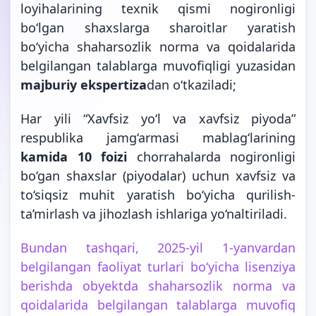
loyihalarining texnik qismi nogironligi
bo‘lgan shaxslarga sharoitlar yaratish
bo‘yicha shaharsozlik norma va qoidalarida
belgilangan talablarga muvofiqligi yuzasidan
majburiy ekspertiza
dan o‘tkaziladi;
Har yili “Xavfsiz yo‘l va xavfsiz piyoda”
respublika jamg‘armasi mablag‘larining
kamida 10 foizi
chorrahalarda nogironligi
bo‘gan shaxslar (piyodalar) uchun xavfsiz va
to‘siqsiz muhit yaratish bo‘yicha qurilish-
ta’mirlash va jihozlash ishlariga yo‘naltiriladi.
Bundan tashqari, 2025-yil 1-yanvardan
belgilangan faoliyat turlari bo‘yicha lisenziya
berishda obyektda shaharsozlik norma va
qoidalarida belgilangan talablarga muvofiq