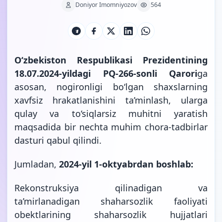
Doniyor Imomniyozov
564
O‘zbekiston Respublikasi Prezidentining
18.07.2024-yildagi PQ-266-sonli Qarori
ga
asosan, nogironligi bo‘lgan shaxslarning
xavfsiz hrakatlanishini ta’minlash, ularga
qulay va to‘siqlarsiz muhitni yaratish
maqsadida bir nechta muhim chora-tadbirlar
dasturi qabul
qilindi.
Jumladan,
2024-yil 1-oktyabrdan boshlab:
Rekonstruksiya qilinadigan va
ta’mirlanadigan shaharsozlik faoliyati
obektlarining shaharsozlik hujjatlari