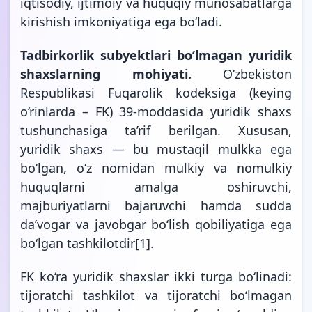
iqtisodiy, ijtimoiy va huquqiy munosabatlarga
kirishish imkoniyatiga ega bo‘ladi.
Tadbirkorlik subyektlari bo‘lmagan yuridik
shaxslarning mohiyati.
O‘zbekiston
Respublikasi Fuqarolik kodeksiga (keying
o‘rinlarda – FK) 39-moddasida yuridik shaxs
tushunchasiga ta’rif berilgan. Xususan,
yuridik shaxs — bu mustaqil mulkka ega
bo‘lgan, o‘z nomidan mulkiy va nomulkiy
huquqlarni amalga oshiruvchi,
majburiyatlarni bajaruvchi hamda sudda
da’vogar va javobgar bo‘lish qobiliyatiga ega
bo‘lgan tashkilotdir
[1]
.
FK ko‘ra yuridik shaxslar ikki turga bo‘linadi:
tijoratchi tashkilot va tijoratchi bo‘lmagan