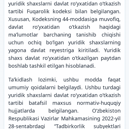
yuridik shaxslarni davlat ro‘yxatidan o‘tkazish
tartibi Fuqarolik kodeksi bilan belgilangan.
Xususan, Kodeksning 44-moddasiga muvofiq,
davlat roʻyxatidan oʻtkazish haqidagi
maʼlumotlar barchaning tanishib chiqishi
uchun ochiq boʻlgan yuridik shaxslarning
yagona davlat reyestriga kiritiladi. Yuridik
shaxs davlat roʻyxatidan oʻtkazilgan paytdan
boshlab tashkil etilgan hisoblanadi.
Ta’kidlash lozimki, ushbu modda faqat
umumiy qoidalarni belgilaydi. Ushbu turdagi
yuridik shaxslarni davlat ro‘yxatidan o‘tkazish
tartibi batafsil maxsus normativ-huquqiy
hujjatlarda belgilangan. O‘zbekiston
Respublikasi Vazirlar Mahkamasining 2022-yil
28-sentabrdagi “Tadbirkorlik subyektlari