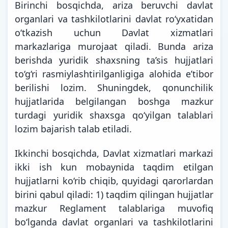
Birinchi bosqichda, ariza beruvchi davlat
organlari va tashkilotlarini davlat roʻyxatidan
oʻtkazish uchun Davlat xizmatlari
markazlariga murojaat qiladi. Bunda ariza
berishda yuridik shaxsning ta’sis hujjatlari
to‘g‘ri rasmiylashtirilganligiga alohida e’tibor
berilishi lozim. Shuningdek, qonunchilik
hujjatlarida belgilangan boshga mazkur
turdagi yuridik shaxsga qo‘yilgan talablari
lozim bajarish talab etiladi.
Ikkinchi bosqichda, Davlat xizmatlari markazi
ikki ish kun mobaynida taqdim etilgan
hujjatlarni ko‘rib chiqib, quyidagi qarorlardan
birini qabul qiladi: 1) taqdim qilingan hujjatlar
mazkur Reglament talablariga muvofiq
boʻlganda davlat organlari va tashkilotlarini