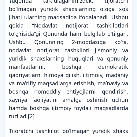
Yuqorida ta’kidlaganimizdek, tijoratchi
bo‘lmagan yuridik shaxslarning o‘ziga xos
jihati ularning maqsadida ifodalanadi. Ushbu
qoida “Nodavlat notijorat tashkilotlari
toʻgʻrisida”gi Qonunda ham belgilab o‘tilgan.
Ushbu Qonunning 2-moddasiga ko‘ra,
nodavlat notijorat tashkiloti jismoniy va
yuridik shaxslarning huquqlari va qonuniy
manfaatlarini, boshqa demokratik
qadriyatlarni himoya qilish, ijtimoiy, madaniy
va maʼrifiy maqsadlarga erishish, maʼnaviy va
boshqa nomoddiy ehtiyojlarni qondirish,
xayriya faoliyatini amalga oshirish uchun
hamda boshqa ijtimoiy foydali maqsadlarda
tuziladi
[2]
.
Tijoratchi tashkilot boʻlmagan yuridik shaxs