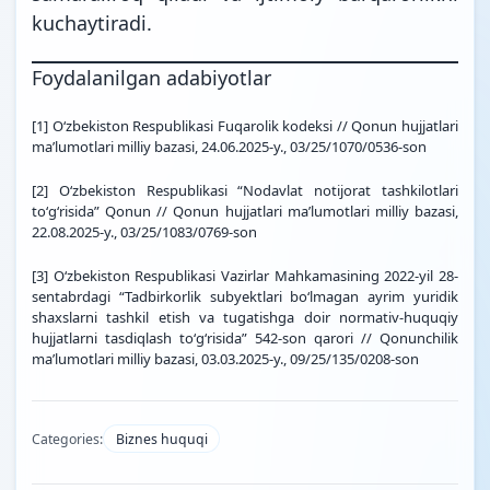
kuchaytiradi.
Foydalanilgan adabiyotlar
[1]
O‘zbekiston Respublikasi Fuqarolik kodeksi // Qonun hujjatlari
maʼlumotlari milliy bazasi, 24.06.2025-y., 03/25/1070/0536-son
[2]
O‘zbekiston Respublikasi “Nodavlat notijorat tashkilotlari
toʻgʻrisida” Qonun // Qonun hujjatlari maʼlumotlari milliy bazasi,
22.08.2025-y., 03/25/1083/0769-son
[3]
O‘zbekiston Respublikasi Vazirlar Mahkamasining 2022-yil 28-
sentabrdagi “Tadbirkorlik subyektlari boʻlmagan ayrim yuridik
shaxslarni tashkil etish va tugatishga doir normativ-huquqiy
hujjatlarni tasdiqlash toʻgʻrisida” 542-son qarori // Qonunchilik
maʼlumotlari milliy bazasi, 03.03.2025-y., 09/25/135/0208-son
Categories:
Biznes huquqi