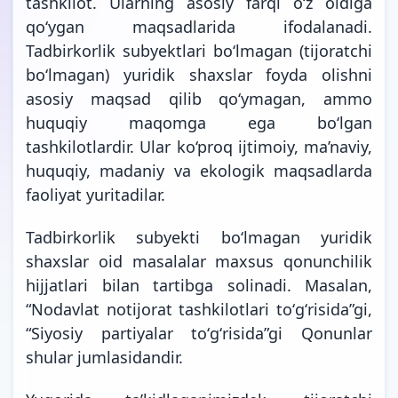
tashkilot. Ularning asosiy farqi o‘z oldiga
qo‘ygan maqsadlarida ifodalanadi.
Tadbirkorlik subyektlari bo‘lmagan (tijoratchi
bo‘lmagan) yuridik shaxslar foyda olishni
asosiy maqsad qilib qo‘ymagan, ammo
huquqiy maqomga ega bo‘lgan
tashkilotlardir. Ular ko‘proq ijtimoiy, ma’naviy,
huquqiy, madaniy va ekologik maqsadlarda
faoliyat yuritadilar.
Tadbirkorlik subyekti bo‘lmagan yuridik
shaxslar oid masalalar maxsus qonunchilik
hijjatlari bilan tartibga solinadi. Masalan,
“Nodavlat notijorat tashkilotlari toʻgʻrisida”gi,
“Siyosiy partiyalar toʻgʻrisida”gi Qonunlar
shular jumlasidandir.