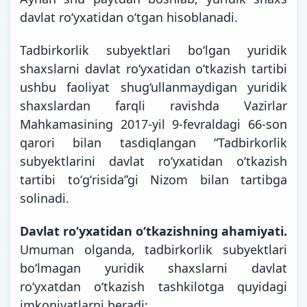
davlat ro‘yxatidan o‘tgan hisoblanadi.
Tadbirkorlik subyektlari bo‘lgan yuridik
shaxslarni davlat ro‘yxatidan o‘tkazish tartibi
ushbu faoliyat shug‘ullanmaydigan yuridik
shaxslardan farqli ravishda Vazirlar
Mahkamasining 2017-yil 9-fevraldagi 66-son
qarori bilan tasdiqlangan “Tadbirkorlik
subyektlarini davlat roʻyxatidan oʻtkazish
tartibi toʻgʻrisida”gi Nizom bilan tartibga
solinadi.
Davlat ro‘yxatidan o‘tkazishning ahamiyati.
Umuman olganda, tadbirkorlik subyektlari
bo‘lmagan yuridik shaxslarni davlat
ro‘yxatdan o‘tkazish tashkilotga quyidagi
imkoniyatlarni beradi: