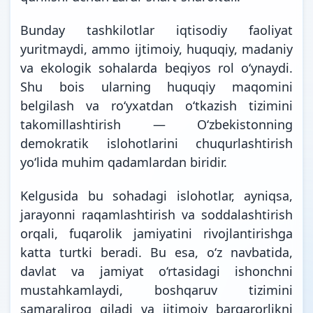
Bunday tashkilotlar iqtisodiy faoliyat
yuritmaydi, ammo ijtimoiy, huquqiy, madaniy
va ekologik sohalarda beqiyos rol o‘ynaydi.
Shu bois ularning huquqiy maqomini
belgilash va ro‘yxatdan o‘tkazish tizimini
takomillashtirish — O‘zbekistonning
demokratik islohotlarini chuqurlashtirish
yo‘lida muhim qadamlardan biridir.
Kelgusida bu sohadagi islohotlar, ayniqsa,
jarayonni raqamlashtirish va soddalashtirish
orqali, fuqarolik jamiyatini rivojlantirishga
katta turtki beradi. Bu esa, o‘z navbatida,
davlat va jamiyat o‘rtasidagi ishonchni
mustahkamlaydi, boshqaruv tizimini
samaraliroq qiladi va ijtimoiy barqarorlikni