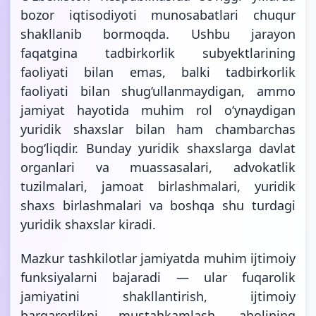
bozor iqtisodiyoti munosabatlari chuqur
shakllanib bormoqda. Ushbu jarayon
faqatgina tadbirkorlik subyektlarining
faoliyati bilan emas, balki tadbirkorlik
faoliyati bilan shug‘ullanmaydigan, ammo
jamiyat hayotida muhim rol o‘ynaydigan
yuridik shaxslar bilan ham chambarchas
bog‘liqdir. Bunday yuridik shaxslarga davlat
organlari va muassasalari, advokatlik
tuzilmalari, jamoat birlashmalari, yuridik
shaxs birlashmalari va boshqa shu turdagi
yuridik shaxslar kiradi.
Mazkur tashkilotlar jamiyatda muhim ijtimoiy
funksiyalarni bajaradi — ular fuqarolik
jamiyatini shakllantirish, ijtimoiy
barqarorlikni mustahkamlash, aholining