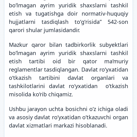
boʻlmagan ayrim yuridik shaxslarni tashkil
etish va tugatishga doir normativ-huquqiy
hujjatlarni tasdiqlash toʻgʻrisida” 542-son
qarori shular jumlasidandir.
Mazkur qaror bilan tadbirkorlik subyektlari
boʻlmagan ayrim yuridik shaxslarni tashkil
etish tartibi oid bir qator ma’muriy
reglamentlar tasdiqlangan. Davlat ro‘yxatidan
o‘tkazish tartibini davlat organlari va
tashkilotlarini davlat roʻyxatidan oʻtkazish
misolida ko‘rib chiqamiz.
Ushbu jarayon uchta bosichni o‘z ichiga oladi
va asosiy davlat ro‘yxatidan o‘tkazuvchi organ
davlat xizmatlari markazi hisoblanadi.