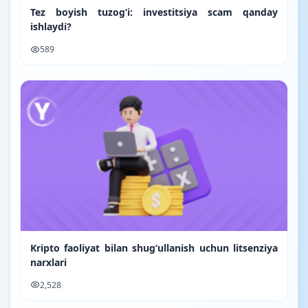
Tez boyish tuzog‘i: investitsiya scam qanday
ishlaydi?
589
Kripto faoliyat bilan shugʻullanish uchun litsenziya
narxlari
2,528