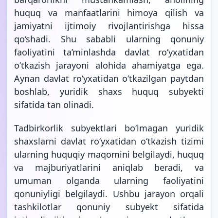
huquq va manfaatlarini himoya qilish va
jamiyatni ijtimoiy rivojlantirishga hissa
qo‘shadi. Shu sababli ularning qonuniy
faoliyatini ta’minlashda davlat ro‘yxatidan
o‘tkazish jarayoni alohida ahamiyatga ega.
Aynan davlat ro‘yxatidan o‘tkazilgan paytdan
boshlab, yuridik shaxs huquq subyekti
sifatida tan olinadi.
Tadbirkorlik subyektlari bo‘lmagan yuridik
shaxslarni davlat ro‘yxatidan o‘tkazish tizimi
ularning huquqiy maqomini belgilaydi, huquq
va majburiyatlarini aniqlab beradi, va
umuman olganda ularning faoliyatini
qonuniyligi belgilaydi. Ushbu jarayon orqali
tashkilotlar qonuniy subyekt sifatida