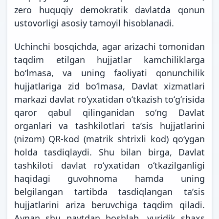
zero huquqiy demokratik davlatda qonun
ustovorligi asosiy tamoyil hisoblanadi.
Uchinchi bosqichda, agar arizachi tomonidan
taqdim etilgan hujjatlar kamchiliklarga
bo‘lmasa, va uning faoliyati qonunchilik
hujjatlariga zid bo‘lmasa, Davlat xizmatlari
markazi davlat roʻyxatidan oʻtkazish toʻgʻrisida
qaror qabul qilinganidan soʻng Davlat
organlari va tashkilotlari taʼsis hujjatlarini
(nizom) QR-kod (matrik shtrixli kod) qoʻygan
holda tasdiqlaydi. Shu bilan birga, Davlat
tashkiloti davlat roʻyxatidan oʻtkazilganligi
haqidagi guvohnoma hamda uning
belgilangan tartibda tasdiqlangan taʼsis
hujjatlarini ariza beruvchiga taqdim qiladi.
Aynan shu paytdan boshlab, yuridik shaxs