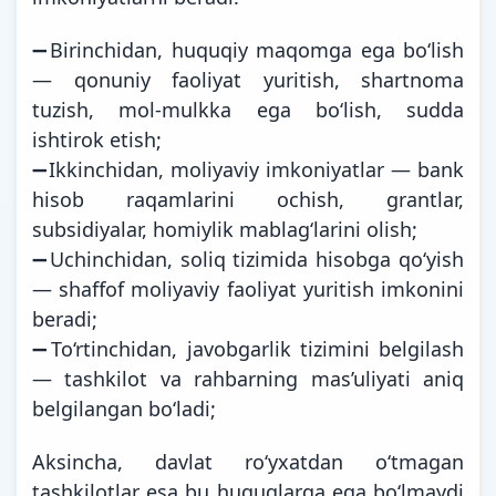
➖Birinchidan, huquqiy maqomga ega bo‘lish
— qonuniy faoliyat yuritish, shartnoma
tuzish, mol-mulkka ega bo‘lish, sudda
ishtirok etish;
➖Ikkinchidan, moliyaviy imkoniyatlar — bank
hisob raqamlarini ochish, grantlar,
subsidiyalar, homiylik mablag‘larini olish;
➖Uchinchidan, soliq tizimida hisobga qo‘yish
— shaffof moliyaviy faoliyat yuritish imkonini
beradi;
➖To‘rtinchidan, javobgarlik tizimini belgilash
— tashkilot va rahbarning mas’uliyati aniq
belgilangan bo‘ladi;
Aksincha, davlat ro‘yxatdan o‘tmagan
tashkilotlar esa bu huquqlarga ega bo‘lmaydi