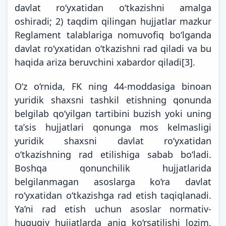
davlat roʻyxatidan oʻtkazishni amalga
oshiradi; 2) taqdim qilingan hujjatlar mazkur
Reglament talablariga nomuvofiq boʻlganda
davlat roʻyxatidan oʻtkazishni rad qiladi va bu
haqida ariza beruvchini xabardor qiladi
[3]
.
O‘z o‘rnida, FK ning 44-moddasiga binoan
yuridik shaxsni tashkil etishning qonunda
belgilab qoʻyilgan tartibini buzish yoki uning
taʼsis hujjatlari qonunga mos kelmasligi
yuridik shaxsni davlat roʻyxatidan
oʻtkazishning rad etilishiga sabab boʻladi.
Boshqa qonunchilik hujjatlarida
belgilanmagan asoslarga ko‘ra davlat
ro‘yxatidan o‘tkazishga rad etish taqiqlanadi.
Ya’ni rad etish uchun asoslar normativ-
huquqiy hujjatlarda aniq ko‘rsatilishi lozim,