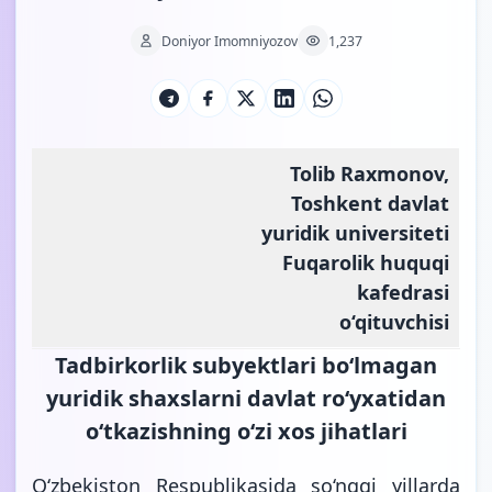
Doniyor Imomniyozov
1,237
Tolib Raxmonov,
Toshkent davlat
yuridik universiteti
Fuqarolik huquqi
kafedrasi
o‘qituvchisi
Tadbirkorlik subyektlari bo‘lmagan
yuridik shaxslarni davlat ro‘yxatidan
o‘tkazishning o‘zi xos jihatlari
O‘zbekiston Respublikasida so‘nggi yillarda