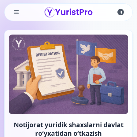
Skip to main content
Notijorat yuridik shaxslarni davlat
ro‘yxatidan o‘tkazish