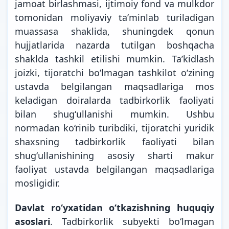
jamoat birlashmasi, ijtimoiy fond va mulkdor
tomonidan moliyaviy taʼminlab turiladigan
muassasa shaklida, shuningdek qonun
hujjatlarida nazarda tutilgan boshqacha
shaklda tashkil etilishi mumkin. Ta’kidlash
joizki, tijoratchi boʻlmagan tashkilot oʻzining
ustavda belgilangan maqsadlariga mos
keladigan doiralarda tadbirkorlik faoliyati
bilan shugʻullanishi mumkin. Ushbu
normadan ko‘rinib turibdiki, tijoratchi yuridik
shaxsning tadbirkorlik faoliyati bilan
shugʻullanishining asosiy sharti makur
faoliyat ustavda belgilangan maqsadlariga
mosligidir.
Davlat ro‘yxatidan o‘tkazishning huquqiy
asoslari
. Tadbirkorlik subyekti bo‘lmagan