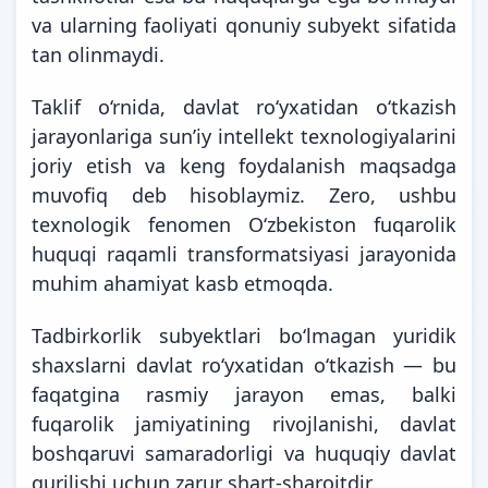
va ularning faoliyati qonuniy subyekt sifatida
tan olinmaydi.
Taklif o‘rnida, davlat ro‘yxatidan o‘tkazish
jarayonlariga sun’iy intellekt texnologiyalarini
joriy etish va keng foydalanish maqsadga
muvofiq deb hisoblaymiz. Zero, ushbu
texnologik fenomen O‘zbekiston fuqarolik
huquqi raqamli transformatsiyasi jarayonida
muhim ahamiyat kasb etmoqda.
Tadbirkorlik subyektlari bo‘lmagan yuridik
shaxslarni davlat ro‘yxatidan o‘tkazish — bu
faqatgina rasmiy jarayon emas, balki
fuqarolik jamiyatining rivojlanishi, davlat
boshqaruvi samaradorligi va huquqiy davlat
qurilishi uchun zarur shart-sharoitdir.