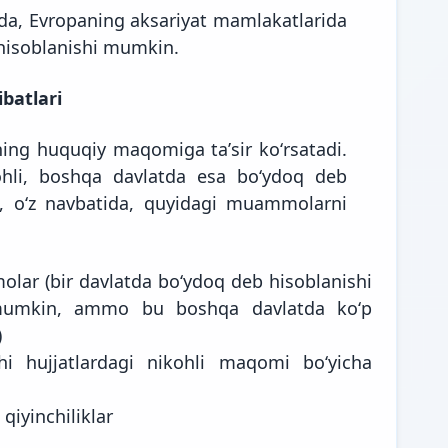
a-da, Evropaning aksariyat mamlakatlarida
hisoblanishi mumkin.
batlari
ing huquqiy maqomiga taʼsir koʻrsatadi.
ohli, boshqa davlatda esa boʻydoq deb
a, oʻz navbatida, quyidagi muammolarni
lar (bir davlatda boʻydoq deb hisoblanishi
hi mumkin, ammo bu boshqa davlatda koʻp
)
i hujjatlardagi nikohli maqomi boʻyicha
qiyinchiliklar