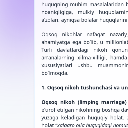
huquqning muhim masalalaridan bi
noaniqligiga, mulkiy huquqlarn
aʼzolari, ayniqsa bolalar huquqlarin
Oqsoq nikohlar nafaqat nazari
ahamiyatga ega boʻlib, u millionlab
Turli davlatlardagi nikoh qonun
anʼanalarning xilma-xilligi, hamda
xususiyatlari ushbu muammoni
boʻlmoqda.
1. Oqsoq nikoh tushunchasi va un
Oqsoq nikoh (limping marriage
eʼtirof etilgan nikohning boshqa d
yuzaga keladigan huquqiy holat. 
holat “
xalqaro oila huquqidagi nomut