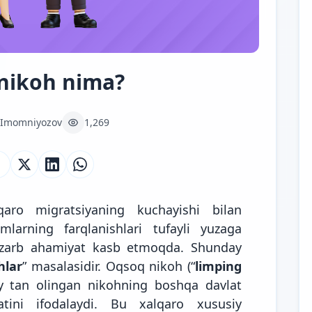
nikoh nima?
 Imomniyozov
1,269
qaro migratsiyaning kuchayishi bilan
imlarning farqlanishlari tufayli yuzaga
zarb ahamiyat kasb etmoqda. Shunday
hlar
” masalasidir. Oqsoq nikoh (“
limping
iy tan olingan nikohning boshqa davlat
tini ifodalaydi. Bu xalqaro xususiy