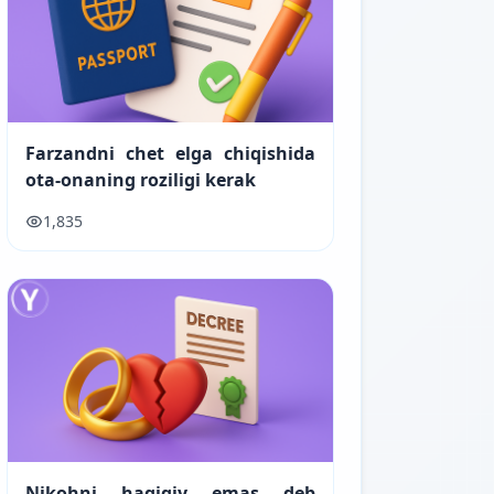
Farzandni chet elga chiqishida
ota-onaning roziligi kerak
1,835
Nikohni haqiqiy emas deb