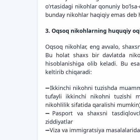
oʻrtasidagi nikohlar qonuniy boʻls
bunday nikohlar haqiqiy emas deb 
3. Oqsoq nikohlarning huquqiy oqi
Oqsoq nikohlar, eng avvalo, shaxsn
Bu holat shaxs bir davlatda nik
hisoblanishiga olib keladi. Bu es
keltirib chiqaradi:
➖Ikkinchi nikohni tuzishda muammo
tufayli ikkinchi nikohni tuzis
nikohlilik sifatida qaralishi mumkin
➖Pasport va shaxsni tasdiqlovch
ziddiyatlar
➖Viza va immigratsiya masalalarida 