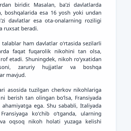
dan biridir. Masalan, baʼzi davlatlarda
, boshqalarida esa 16 yosh yoki undan
i davlatlar esa ota-onalarning roziligi
a ruxsat beradi.
 talablar ham davlatlar oʻrtasida sezilarli
arda faqat fuqarolik nikohini tan olsa,
irof etadi. Shuningdek, nikoh roʻyxatidan
 soni, zaruriy hujjatlar va boshqa
lar mavjud.
ri asosida tuzilgan cherkov nikohlariga
ni berish tan olingan boʻlsa, Fransiyada
 ahamiyatga ega. Shu sababli, Italiyada
 Fransiyaga koʻchib oʻtganda, ularning
va oqsoq nikoh holati yuzaga kelishi