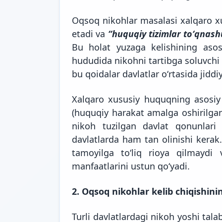
Oqsoq nikohlar masalasi xalqaro x
etadi va
“huquqiy tizimlar toʻqnash
Bu holat yuzaga kelishining asos
hududida nikohni tartibga soluvchi 
bu qoidalar davlatlar oʻrtasida jidd
Xalqaro xususiy huquqning asosiy 
(huquqiy harakat amalga oshirilgan
nikoh tuzilgan davlat qonunlari 
davlatlarda ham tan olinishi kerak
tamoyilga toʻliq rioya qilmaydi v
manfaatlarini ustun qoʻyadi.
2. Oqsoq nikohlar kelib chiqishini
Turli davlatlardagi nikoh yoshi tala