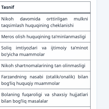
Tasnif
Nikoh davomida orttirilgan mulkni
taqsimlash huquqining cheklanishi
Meros olish huquqining taʼminlanmasligi
Soliq imtiyozlari va ijtimoiy taʼminot
boʻyicha muammolar
Nikoh shartnomalarining tan olinmasligi
Farzandning nasabi (otalik/onalik) bilan
bogʻliq huquqiy muammolar
Bolaning fuqaroligi va shaxsiy hujjatlari
bilan bogʻliq masalalar