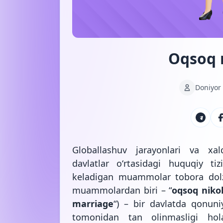
Oqsoq 
Doniyor
Globallashuv jarayonlari va xal
davlatlar oʻrtasidagi huquqiy tiz
keladigan muammolar tobora dol
muammolardan biri – “
oqsoq niko
marriage
“) – bir davlatda qonun
tomonidan tan olinmasligi hola