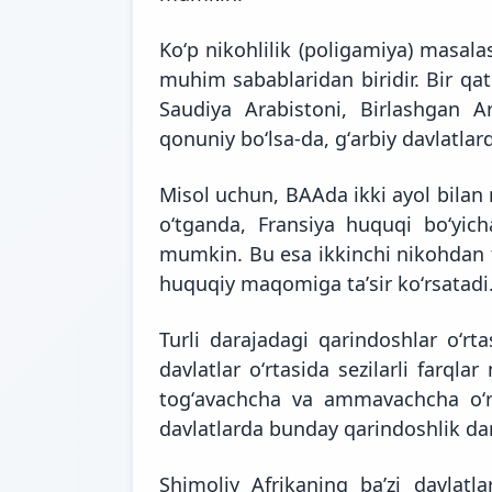
Koʻp nikohlilik (poligamiya) masal
muhim sabablaridan biridir. Bir q
Saudiya Arabistoni, Birlashgan Ar
qonuniy boʻlsa-da, gʻarbiy davlatla
Misol uchun, BAAda ikki ayol bilan
oʻtganda, Fransiya huquqi boʻyicha
mumkin. Bu esa ikkinchi nikohdan t
huquqiy maqomiga taʼsir koʻrsatadi
Turli darajadagi qarindoshlar oʻrt
davlatlar oʻrtasida sezilarli farql
togʻavachcha va ammavachcha oʻrt
davlatlarda bunday qarindoshlik dar
Shimoliy Afrikaning baʼzi davlat