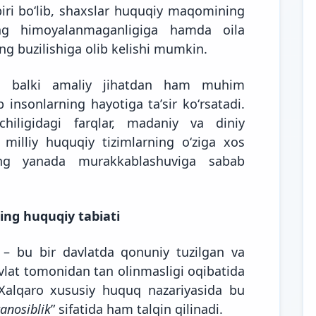
ri boʻlib, shaxslar huquqiy maqomining
ing himoyalanmaganligiga hamda oila
ing buzilishiga olib kelishi mumkin.
y, balki amaliy jihatdan ham muhim
 insonlarning hayotiga taʼsir koʻrsatadi.
chiligidagi farqlar, madaniy va diniy
 milliy huquqiy tizimlarning oʻziga xos
ng yanada murakkablashuviga sabab
ing huquqiy tabiati
)
– bu bir davlatda qonuniy tuzilgan va
avlat tomonidan tan olinmasligi oqibatida
Xalqaro xususiy huquq nazariyasida bu
anosiblik
” sifatida ham talqin qilinadi.