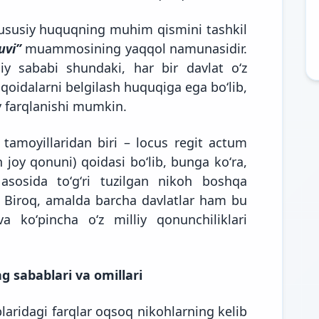
ususiy huquqning muhim qismini tashkil
uvi”
muammosining yaqqol namunasidir.
iy sababi shundaki, har bir davlat oʻz
qoidalarni belgilash huquqiga ega boʻlib,
iy farqlanishi mumkin.
tamoyillaridan biri – locus regit actum
 joy qonuni) qoidasi boʻlib, bunga koʻra,
asosida toʻgʻri tuzilgan nikoh boshqa
. Biroq, amalda barcha davlatlar ham bu
a koʻpincha oʻz milliy qonunchiliklari
ng sabablari va omillari
blaridagi farqlar oqsoq nikohlarning kelib