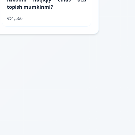
topish mumkinmi?
1,566