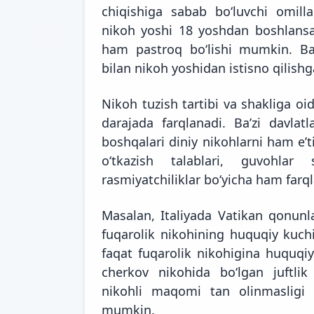
chiqishiga sabab boʻluvchi omillar
nikoh yoshi 18 yoshdan boshlansa
ham pastroq boʻlishi mumkin. Baʼz
bilan nikoh yoshidan istisno qilishg
Nikoh tuzish tartibi va shakliga oid
darajada farqlanadi. Baʼzi davlatl
boshqalari diniy nikohlarni ham eʼt
oʻtkazish talablari, guvohlar
rasmiyatchiliklar boʻyicha ham farq
Masalan, Italiyada Vatikan qonunla
fuqarolik nikohining huquqiy kuchi
faqat fuqarolik nikohigina huquqiy
cherkov nikohida boʻlgan juftlik
nikohli maqomi tan olinmasligi 
mumkin.