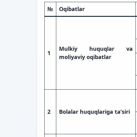
№
Oqibatlar
Mulkiy huquqlar va
1
moliyaviy oqibatlar
2
Bolalar huquqlariga taʼsiri