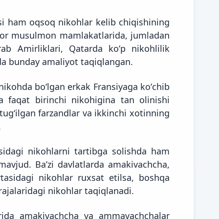
asi ham oqsoq nikohlar kelib chiqishining
ator musulmon mamlakatlarida, jumladan
ab Amirliklari, Qatarda koʻp nikohlilik
rda bunday amaliyot taqiqlangan.
 nikohda boʻlgan erkak Fransiyaga koʻchib
 faqat birinchi nikohigina tan olinishi
ugʻilgan farzandlar va ikkinchi xotinning
.
asidagi nikohlarni tartibga solishda ham
ar mavjud. Baʼzi davlatlarda amakivachcha,
asidagi nikohlar ruxsat etilsa, boshqa
ajalaridagi nikohlar taqiqlanadi.
larida amakivachcha va ammavachchalar