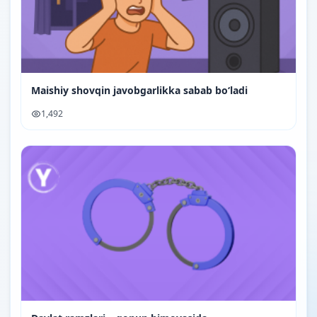
Maishiy shovqin javobgarlikka sabab bo‘ladi
1,492