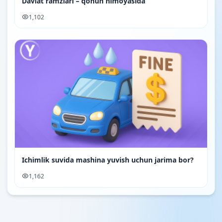
Davlat ramzlari – qonun himoyasida
1,102
Ichimlik suvida mashina yuvish uchun jarima bor?
1,162