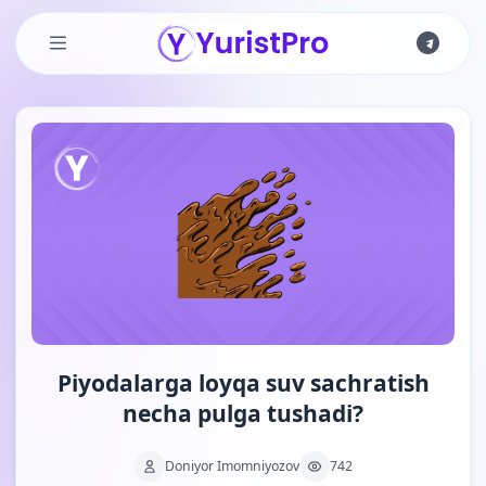
Skip to main content
Piyodalarga loyqa suv sachratish
necha pulga tushadi?
Doniyor Imomniyozov
742