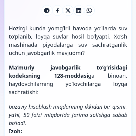
Hozirgi kunda yomg’irli havoda yo’llarda suv
to’planib, loyqa suvlar hosil bo’lyapti. Xo’sh
mashinada piyodalarga suv sachratganlik
uchun javobgarlik mavjudmi?
Ma’muriy javobgarlik to’g’risidagi
kodeksning 128-moddasi
ga binoan,
haydovchilarning yo‘lovchilarga loyqa
sachratishi:
bazaviy hisoblash miqdorining ikkidan bir qismi,
ya’ni, 50 foizi miqdorida jarima solishga sabab
bo‘ladi.
Izoh: