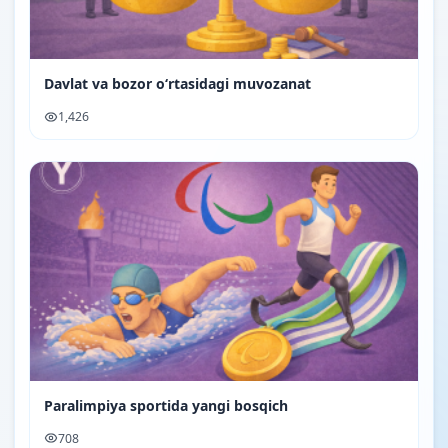
Davlat va bozor oʻrtasidagi muvozanat
1,426
Paralimpiya sportida yangi bosqich
708