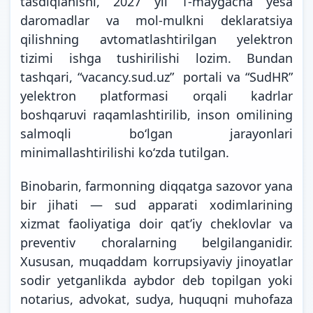
tasdiqlanishi, 2027 yil 1-maygacha yesa
daromadlar va mol-mulkni deklaratsiya
qilishning avtomatlashtirilgan yelektron
tizimi ishga tushirilishi lozim. Bundan
tashqari, “vacancy.sud.uz” portali va “SudHR”
yelektron platformasi orqali kadrlar
boshqaruvi raqamlashtirilib, inson omilining
salmoqli bo‘lgan jarayonlari
minimallashtirilishi ko‘zda tutilgan.
Binobarin, farmonning diqqatga sazovor yana
bir jihati — sud apparati xodimlarining
xizmat faoliyatiga doir qat’iy cheklovlar va
preventiv choralarning belgilanganidir.
Xususan, muqaddam korrupsiyaviy jinoyatlar
sodir yetganlikda aybdor deb topilgan yoki
notarius, advokat, sudya, huquqni muhofaza