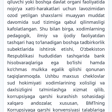
qiluvchi yoki boshqa davlat organi faoliyatida
nojo‘ya xatti-harakatlari uchun lavozimidan
ozod yetilgan shaxslarni muayyan muddat
davomida sud tizimiga qabul qilinmasligi
kafolatlangan. Shu bilan birga, xodimlarning
pedagogik, ilmiy va ijodiy faoliyatdan
tashqari haq to‘lanadigan boshqa tadbirkorlik
subektlarida ishtirok etishi, O‘zbekiston
Respublikasi hududidan tashqarida bank
hisobvaraqlariga ega bo‘lishi hamda
ko‘chmas mulkka egalik qilishi qonunan
taqiqlanmoqda. Ushbu maxsus cheklovlar
sud hokimiyati xodimlarining xolisligi va
daxlsizligini ta’minlashga xizmat qilib,
korrupsiyaga qarshi kurashish sohasidagi
xalqaro andozalar, xususan, BMTning
Korrupsiyaga qarshi konvensiyasi talablariga