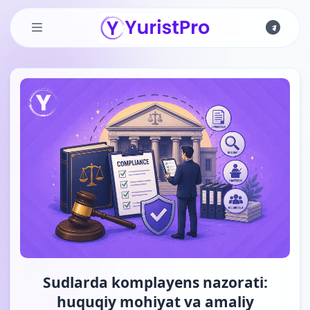
Skip to main content
Sudlarda komplayens nazorati:
huquqiy mohiyat va amaliy