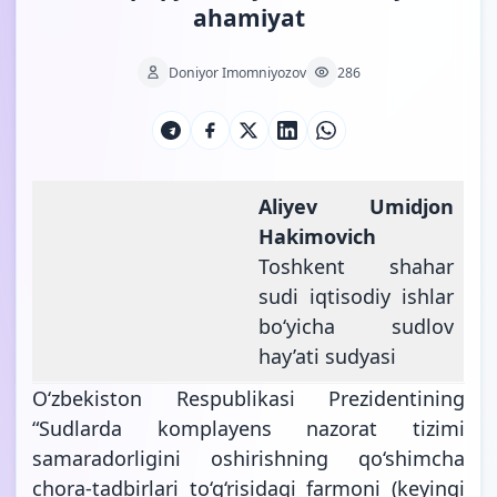
ahamiyat
Doniyor Imomniyozov
286
Aliyev Umidjon
Hakimovich
Toshkent shahar
sudi iqtisodiy ishlar
bo‘yicha sudlov
hay’ati sudyasi
O‘zbekiston Respublikasi Prezidentining
“Sudlarda komplayens nazorat tizimi
samaradorligini oshirishning qo‘shimcha
chora-tadbirlari to‘g‘risidagi farmoni (
keyingi