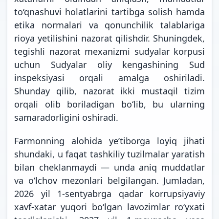
to‘qnashuvi holatlarini tartibga solish hamda
etika normalari va qonunchilik talablariga
rioya yetilishini nazorat qilishdir. Shuningdek,
tegishli nazorat mexanizmi sudyalar korpusi
uchun Sudyalar oliy kengashining Sud
inspeksiyasi orqali amalga oshiriladi.
Shunday qilib, nazorat ikki mustaqil tizim
orqali olib boriladigan bo‘lib, bu ularning
samaradorligini oshiradi.
Farmonning alohida ye’tiborga loyiq jihati
shundaki, u faqat tashkiliy tuzilmalar yaratish
bilan cheklanmaydi — unda aniq muddatlar
va o‘lchov mezonlari belgilangan. Jumladan,
2026 yil 1-sentyabrga qadar korrupsiyaviy
xavf-xatar yuqori bo‘lgan lavozimlar ro‘yxati