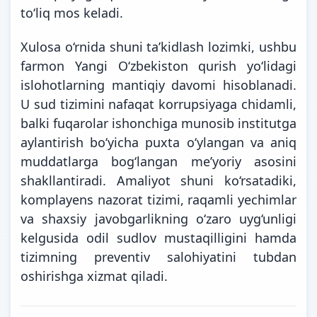
to‘liq mos keladi.
Xulosa o‘rnida shuni ta’kidlash lozimki, ushbu
farmon Yangi O‘zbekiston qurish yo‘lidagi
islohotlarning mantiqiy davomi hisoblanadi.
U sud tizimini nafaqat korrupsiyaga chidamli,
balki fuqarolar ishonchiga munosib institutga
aylantirish bo‘yicha puxta o‘ylangan va aniq
muddatlarga bog‘langan me’yoriy asosini
shakllantiradi. Amaliyot shuni ko‘rsatadiki,
komplayens nazorat tizimi, raqamli yechimlar
va shaxsiy javobgarlikning o‘zaro uyg‘unligi
kelgusida odil sudlov mustaqilligini hamda
tizimning preventiv salohiyatini tubdan
oshirishga xizmat qiladi.