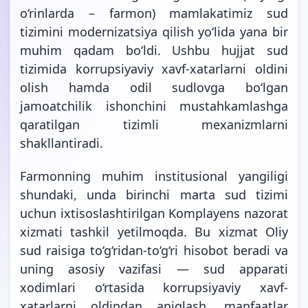
o‘rinlarda – farmon
) mamlakatimiz sud
tizimini modernizatsiya qilish yo‘lida yana bir
muhim qadam bo‘ldi. Ushbu hujjat sud
tizimida korrupsiyaviy xavf-xatarlarni oldini
olish hamda odil sudlovga bo‘lgan
jamoatchilik ishonchini mustahkamlashga
qaratilgan tizimli mexanizmlarni
shakllantiradi.
Farmonning muhim institusional yangiligi
shundaki, unda birinchi marta sud tizimi
uchun ixtisoslashtirilgan Komplayens nazorat
xizmati tashkil yetilmoqda. Bu xizmat Oliy
sud raisiga to‘g‘ridan-to‘g‘ri hisobot beradi va
uning asosiy vazifasi — sud apparati
xodimlari o‘rtasida korrupsiyaviy xavf-
xatarlarni oldindan aniqlash, manfaatlar