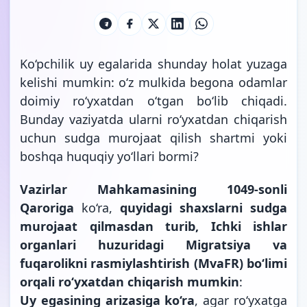
Ko‘pchilik uy egalarida shunday holat yuzaga
kelishi mumkin: o‘z mulkida begona odamlar
doimiy ro‘yxatdan o‘tgan bo‘lib chiqadi.
Bunday vaziyatda ularni ro‘yxatdan chiqarish
uchun sudga murojaat qilish shartmi yoki
boshqa huquqiy yo‘llari bormi?
Vazirlar Mahkamasining 1049-sonli
Qaroriga
ko‘ra,
quyidagi shaxslarni sudga
murojaat qilmasdan turib, Ichki ishlar
organlari huzuridagi Migratsiya va
fuqarolikni rasmiylashtirish (MvaFR) bo‘limi
orqali ro‘yxatdan chiqarish mumkin
:
Uy egasining arizasiga ko‘ra
, agar ro‘yxatga