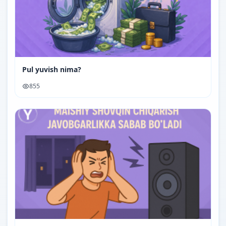
Pul yuvish nima?
855