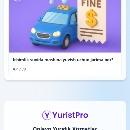
Ichimlik suvida mashina yuvish uchun jarima bor?
1,170
Onlayn Yuridik Xizmatlar