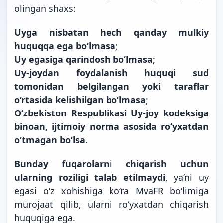
olingan shaxs:
Uyga nisbatan hech qanday mulkiy
huquqqa ega bo‘lmasa
;
Uy egasiga qarindosh bo‘lmasa
;
Uy-joydan foydalanish huquqi sud
tomonidan belgilangan yoki taraflar
o‘rtasida kelishilgan bo‘lmasa
;
O‘zbekiston Respublikasi Uy-joy kodeksiga
binoan, ijtimoiy norma asosida ro‘yxatdan
o‘tmagan bo‘lsa
.
Bunday fuqarolarni chiqarish uchun
ularning roziligi talab etilmaydi
, ya’ni uy
egasi o‘z xohishiga ko‘ra MvaFR bo‘limiga
murojaat qilib, ularni ro‘yxatdan chiqarish
huquqiga ega.