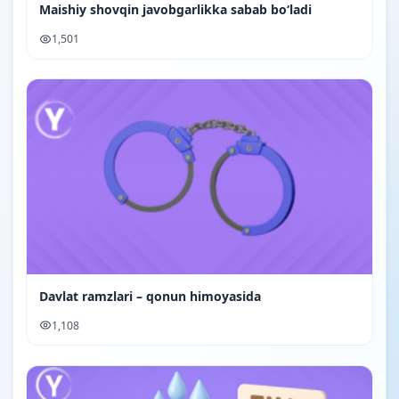
Maishiy shovqin javobgarlikka sabab bo‘ladi
1,501
Davlat ramzlari – qonun himoyasida
1,108