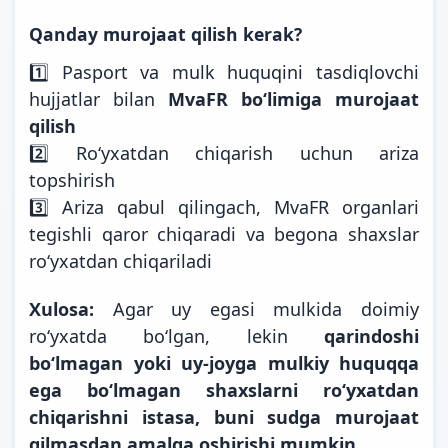
Qanday murojaat qilish kerak?
1️⃣ Pasport va mulk huquqini tasdiqlovchi
hujjatlar bilan
MvaFR bo‘limiga murojaat
qilish
2️⃣ Ro‘yxatdan chiqarish uchun ariza
topshirish
3️⃣ Ariza qabul qilingach, MvaFR organlari
tegishli qaror chiqaradi va begona shaxslar
ro‘yxatdan chiqariladi
Xulosa:
Agar uy egasi mulkida doimiy
ro‘yxatda bo‘lgan, lekin
qarindoshi
bo‘lmagan yoki uy-joyga mulkiy huquqqa
ega bo‘lmagan shaxslarni ro‘yxatdan
chiqarishni istasa, buni sudga murojaat
qilmasdan amalga oshirishi mumkin.