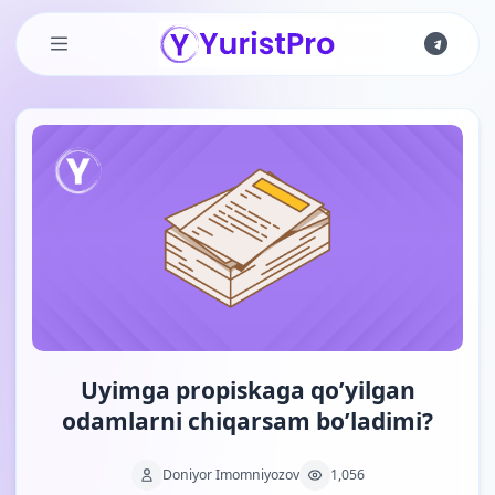
Skip to main content
Uyimga propiskaga qo’yilgan
odamlarni chiqarsam bo’ladimi?
Doniyor Imomniyozov
1,056