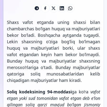
Shaxs vafot etganda uning shaxsi bilan
chambarchas bo‘lgan huquq va majburiyatlari
bekor bo‘ladi. Boshqacha aytganda tugaydi.
Lekin shaxsning o‘ziga bog‘liq bo‘lmagan
huquq va majburiyatlari borki, ular shaxs
vafot etgandan keyin ham bekor bo‘lmaydi.
Bunday huquq va majburiyatlar shaxsning
merosxo‘rlariga o‘tadi. Bunday majburiyatlar
qatoriga soliq munosabatlaridan kelib
chiqadigan majburiyatlar ham kiradi.
Soliq kodeksining 94-moddasi
ga ko‘ra
vafot
etgan yoki sud tomonidan vafot etgan deb e’lon
qilingan soliq qarzi mavjud bo‘lgan jismoniy