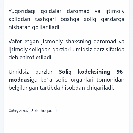
Yuqoridagi qoidalar daromad va ijtimoiy
soliqdan tashqari boshqa soliq qarzlarga
nisbatan qo‘llaniladi.
Vafot etgan jismoniy shaxsning daromad va
ijtimoiy soliqdan qarzlari umidsiz qarz sifatida
deb e’tirof etiladi.
Umidsiz qarzlar
Soliq kodeksining 96-
moddasi
ga ko‘ra soliq organlari tomonidan
belgilangan tartibda hisobdan chiqariladi.
Categories:
Soliq huquqi