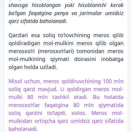
shaxsga hisoblangan yoki hisoblanishi kerak
bo‘lgan faqatgina penya va jarimalar umidsiz
qarz sifatida
baholanadi.
Qarzlari esa soliq to‘lovchining meros qilib
qoldiradigan mol-mulkini meros qilib olgan
merosxo‘ri (merosxo‘rlari) tomonidan meros
mol-mulkining qiymati doirasini inobatga
olgan holda uziladi.
Misol uchun, meros qoldiruvchining 100 mln
soliq qarzi mavjud. U qoldirgan meros mol-
mulki 80 mln tashkil etadi. Bu holatda
merosxo‘rlar faqatgina 80 mln qiymatida
soliq qarzini to‘laydi, xolos. Meros mol-
mulkidan ortiqcha qarz umidsiz qarz sifatida
baholanadi.