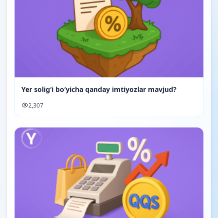
Yer soligʻi boʻyicha qanday imtiyozlar mavjud?
2,307