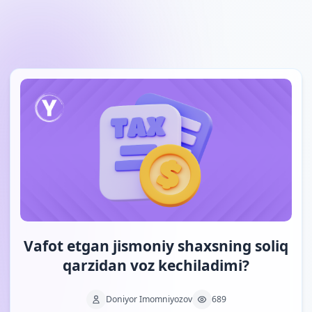
Skip to main content
Vafot etgan jismoniy shaxsning soliq
qarzidan voz kechiladimi?
Doniyor Imomniyozov
689