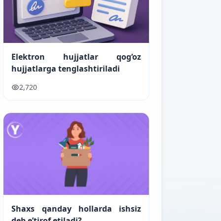
Elektron hujjatlar qog‘oz
hujjatlarga tenglashtiriladi
2,720
Shaxs qanday hollarda ishsiz
deb e’tirof etiladi?