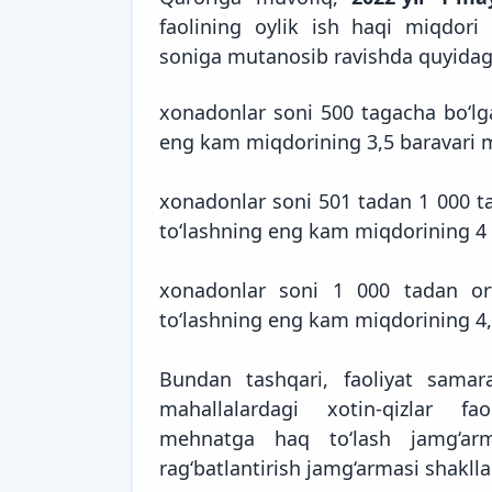
faolining oylik ish haqi miqdori 
soniga mutanosib ravishda quyida
xonadonlar soni 500 tagacha bo‘l
eng kam miqdorining 3,5 baravari 
xonadonlar soni 501 tadan 1 000 
to‘lashning eng kam miqdorining 4 
xonadonlar soni 1 000 tadan o
to‘lashning eng kam miqdorining 4,
Bundan tashqari, faoliyat samarad
mahallalardagi xotin-qizlar fao
mehnatga haq to‘lash jamg‘ar
rag‘batlantirish jamg‘armasi shakllan