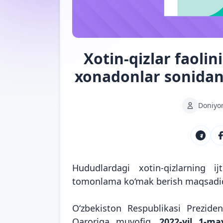
Xotin-qizlar faoli
xonadonlar sonidan 
Doniyo
Hududlardagi xotin-qizlarning ij
tomonlama ko‘mak berish maqsadida x
O‘zbekiston Respublikasi Prezide
Qaroriga muvofiq,
2022-yil 1-m