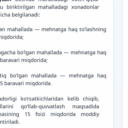
u biriktirilgan mahalladagi xonadonlar
gicha
belgilanadi:
gan mahallada — mehnatga haq to‘lashning
miqdorida;
tagacha bo‘lgan mahallada — mehnatga haq
baravari miqdorida;
rtiq bo‘lgan mahallada — mehnatga haq
5 baravari miqdorida.
orligi ko‘rsatkichlaridan kelib chiqib,
llarini qo‘llab-quvvatlash maqsadida
masining 15 foizi miqdorida moddiy
tiriladi.