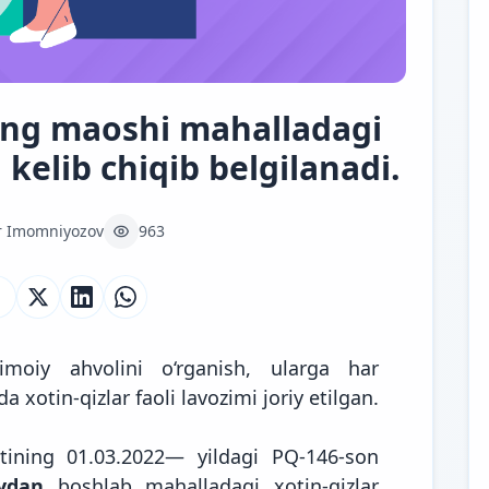
ning maoshi mahalladagi
kelib chiqib belgilanadi.
r Imomniyozov
963
timoiy ahvolini o‘rganish, ularga har
otin-qizlar faoli lavozimi joriy etilgan.
ntining 01.03.2022— yildagi PQ-146-son
aydan
boshlab mahalladagi xotin-qizlar