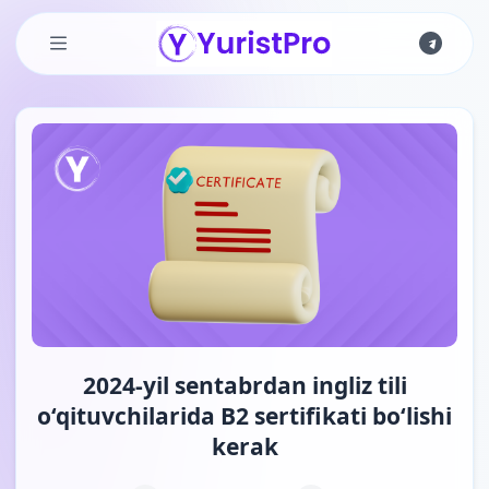
Skip to main content
2024-yil sentabrdan ingliz tili
o‘qituvchilarida B2 sertifikati bo‘lishi
kerak