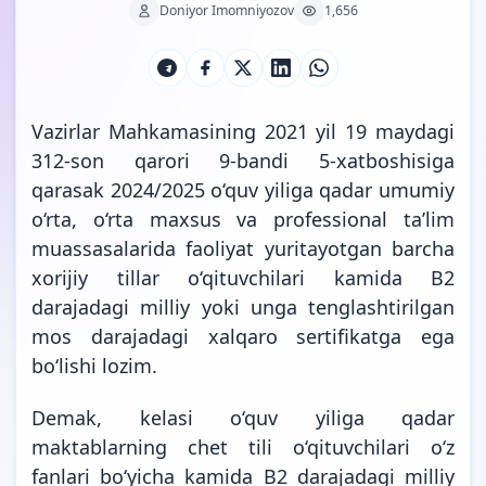
Doniyor Imomniyozov
1,656
Vazirlar Mahkamasining 2021 yil 19 maydagi
312-son qarori 9-bandi 5-xatboshisiga
qarasak 2024/2025 o‘quv yiliga qadar umumiy
o‘rta, o‘rta maxsus va professional ta’lim
muassasalarida faoliyat yuritayotgan barcha
xorijiy tillar o‘qituvchilari kamida B2
darajadagi milliy yoki unga tenglashtirilgan
mos darajadagi xalqaro sertifikatga ega
bo‘lishi lozim.
Demak, kelasi o‘quv yiliga qadar
maktablarning chet tili o‘qituvchilari o‘z
fanlari bo‘yicha kamida B2 darajadagi milliy