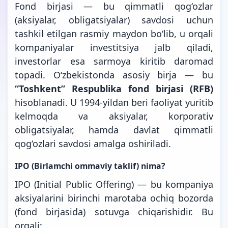
Fond birjasi — bu qimmatli qog‘ozlar
(aksiyalar, obligatsiyalar) savdosi uchun
tashkil etilgan rasmiy maydon bo‘lib, u orqali
kompaniyalar investitsiya jalb qiladi,
investorlar esa sarmoya kiritib daromad
topadi. O‘zbekistonda asosiy birja — bu
“Toshkent” Respublika fond birjasi (RFB)
hisoblanadi. U 1994-yildan beri faoliyat yuritib
kelmoqda va aksiyalar, korporativ
obligatsiyalar, hamda davlat qimmatli
qog‘ozlari savdosi amalga oshiriladi.
IPO (Birlamchi ommaviy taklif) nima?
IPO (Initial Public Offering) — bu kompaniya
aksiyalarini birinchi marotaba ochiq bozorda
(fond birjasida) sotuvga chiqarishidir. Bu
orqali: