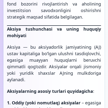
fond bozorini rivojlantirish va aholining
investitsion savodxonligini oshirishni
strategik maqsad sifatida belgilagan.
Aksiya tushunchasi va uning huquqiy
mohiyati
Aksiya — bu aksiyadorlik jamiyatining (AJ)
ustav kapitaliga bo‘lgan ulushni tasdiqlovchi,
egasiga muayyan huquqlarni beruvchi
qimmatli qog‘ozdir. Aksiyalar orqali jismoniy
yoki yuridik shaxslar AJning mulkdoriga
aylanadi.
Aksiyalarning asosiy turlari
quyidagicha
:
1. Oddiy (yoki nomutlaq) aksiyalar
– egasiga