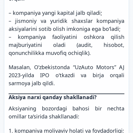
– kompaniya yangi kapital jalb qiladi;
– jismoniy va yuridik shaxslar kompaniya
aksiyalarini sotib olish imkoniga ega bo‘ladi;
– kompaniya faoliyatini oshkora qilish
majburiyatini oladi (audit, hisobot,
qonunchilikka muvofiq ochiqlik).
Masalan, O‘zbekistonda “UzAuto Motors” AJ
2023-yilda IPO o‘tkazdi va birja orqali
sarmoya
jalb qildi.
Aksiya narxi qanday shakllanadi?
Aksiyaning bozordagi bahosi bir nechta
omillar ta’sirida shakllanadi:
1. kompaniya moliyaviy holati va foydadorligi;