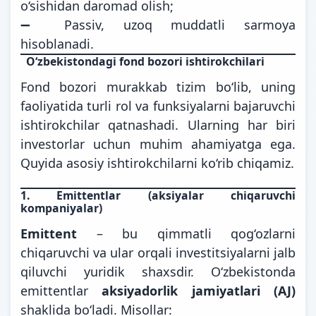
o‘sishidan daromad olish;
➖ Passiv, uzoq muddatli sarmoya
hisoblanadi.
O‘zbekistondagi fond bozori ishtirokchilari
Fond bozori murakkab tizim bo‘lib, uning
faoliyatida turli rol va funksiyalarni bajaruvchi
ishtirokchilar qatnashadi. Ularning har biri
investorlar uchun muhim ahamiyatga ega.
Quyida asosiy ishtirokchilarni ko‘rib chiqamiz.
1.
Emittentlar (aksiyalar chiqaruvchi
kompaniyalar)
Emittent
– bu qimmatli qog‘ozlarni
chiqaruvchi va ular orqali investitsiyalarni jalb
qiluvchi yuridik shaxsdir. O‘zbekistonda
emittentlar
aksiyadorlik jamiyatlari (AJ)
shaklida bo‘ladi. Misollar: