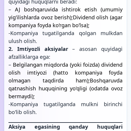
quyidagi huquqlarni beradi:
–
AJ boshqaruvida ishtirok etish (umumiy
yig‘ilishlarda ovoz berish);Dividend olish (agar
kompaniya foyda ko‘rgan bo‘lsa);
-Kompaniya tugatilganda qolgan mulkdan
ulush olish.
2. Imtiyozli aksiyalar
– asosan quyidagi
afzalliklarga ega:
–
Belgilangan miqdorda (yoki foizda) dividend
olish imtiyozi (hatto kompaniya foyda
olmagan taqdirda ham);Boshqaruvda
qatnashish huquqining yo‘qligi (odatda ovoz
bermaydi);
-Kompaniya tugatilganda mulkni birinchi
bo‘lib olish.
Aksiya egasining qanday huquqlari