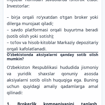
Investorlar:
– birja orqali ro‘yxatdan o‘tgan broker yoki
dilerga murojaat qiladi;
– savdo platformasi orqali buyurtma beradi
(sotib olish yoki sotish);
– to‘lov va hisob-kitoblar Markaziy depozitariy
orqali kafolatlanadi.
O‘zbekistonda aksiyalarni qanday sotib olish
mumkin?
O‘zbekiston Respublikasi hududida jismoniy
va yuridik shaxslar qonuniy asosda
aksiyalarni sotib olish huquqiga ega. Buning
uchun quyidagi amaliy qadamlarga amal
qilinadi:
1. Brokerlik kompaniyasini tanlash
.