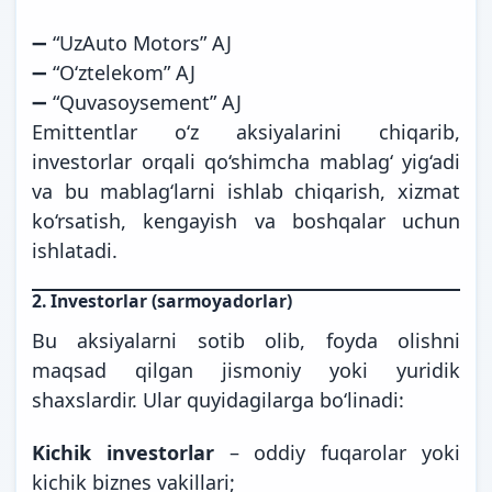
➖ “UzAuto Motors” AJ
➖ “O‘ztelekom” AJ
➖ “Quvasoysement” AJ
Emittentlar o‘z aksiyalarini chiqarib,
investorlar orqali qo‘shimcha mablag‘ yig‘adi
va bu mablag‘larni ishlab chiqarish, xizmat
ko‘rsatish, kengayish va boshqalar uchun
ishlatadi.
2.
Investorlar (sarmoyadorlar)
Bu aksiyalarni sotib olib, foyda olishni
maqsad qilgan jismoniy yoki yuridik
shaxslardir. Ular quyidagilarga bo‘linadi:
Kichik investorlar
– oddiy fuqarolar yoki
kichik biznes vakillari;