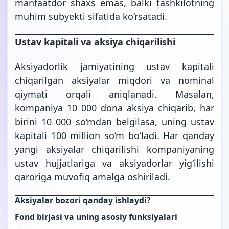
manfaatdor shaxs emas, balki tashkilotning
muhim subyekti sifatida ko‘rsatadi.
Ustav kapitali va aksiya chiqarilishi
Aksiyadorlik jamiyatining ustav kapitali
chiqarilgan aksiyalar miqdori va nominal
qiymati orqali aniqlanadi. Masalan,
kompaniya 10 000 dona aksiya chiqarib, har
birini 10 000 so‘mdan belgilasa, uning ustav
kapitali 100 million so‘m bo‘ladi. Har qanday
yangi aksiyalar chiqarilishi kompaniyaning
ustav hujjatlariga va aksiyadorlar yig‘ilishi
qaroriga muvofiq amalga oshiriladi.
Aksiyalar bozori qanday ishlaydi?
Fond birjasi va uning asosiy funksiyalari