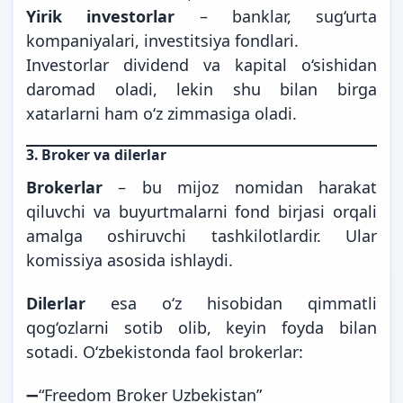
Yirik investorlar
– banklar, sug‘urta
kompaniyalari, investitsiya fondlari.
Investorlar dividend va kapital o‘sishidan
daromad oladi, lekin shu bilan birga
xatarlarni ham o‘z zimmasiga oladi.
3.
Broker va dilerlar
Brokerlar
– bu mijoz nomidan harakat
qiluvchi va buyurtmalarni fond birjasi orqali
amalga oshiruvchi tashkilotlardir. Ular
komissiya asosida ishlaydi.
Dilerlar
esa o‘z hisobidan qimmatli
qog‘ozlarni sotib olib, keyin foyda bilan
sotadi. O‘zbekistonda faol brokerlar:
➖“Freedom Broker Uzbekistan”