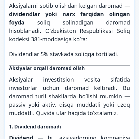
Aksiyalarni sotib olishdan kelgan daromad —
dividendlar yoki narx farqidan olingan
foyda
soliq solinadigan daromad
hisoblanadi. O‘zbekiston Respublikasi Soliq
kodeksi 381-moddasiga ko‘ra:
Dividendlar 5% stavkada soliqqa tortiladi.
Aksiyalar orqali daromad olish
Aksiyalar investitsion vosita sifatida
investorlar uchun daromad keltiradi. Bu
daromad turli shakllarda bo‘lishi mumkin —
passiv yoki aktiv, qisqa muddatli yoki uzoq
muddatli. Quyida ular haqida to‘xtalamiz.
1.
Dividend daromadi
Dividend
— bu aksiyadorning kompaniya