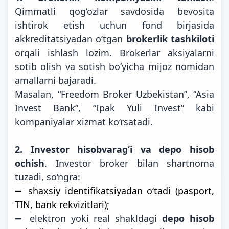
Qimmatli qog‘ozlar savdosida bevosita
ishtirok etish uchun fond birjasida
akkreditatsiyadan o‘tgan
brokerlik tashkiloti
orqali ishlash lozim. Brokerlar aksiyalarni
sotib olish va sotish bo‘yicha mijoz nomidan
amallarni bajaradi.
Masalan, “Freedom Broker Uzbekistan”, “Asia
Invest Bank”, “Ipak Yuli Invest” kabi
kompaniyalar xizmat ko‘rsatadi.
2. Investor hisobvarag‘i va depo hisob
ochish
. Investor broker bilan shartnoma
tuzadi, so‘ngra:
➖ shaxsiy identifikatsiyadan o‘tadi (pasport,
TIN, bank rekvizitlari);
➖ elektron yoki real shakldagi
depo hisob