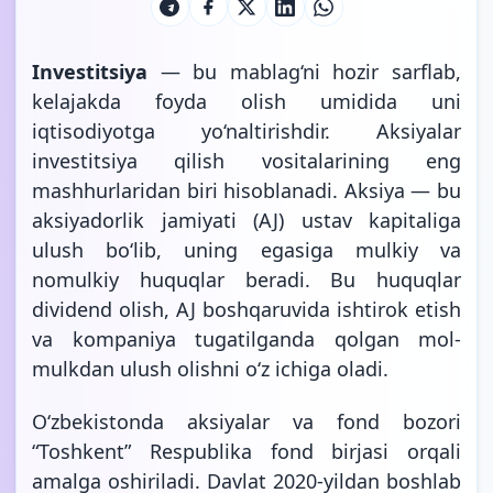
Investitsiya
— bu mablag‘ni hozir sarflab,
kelajakda foyda olish umidida uni
iqtisodiyotga yo‘naltirishdir. Aksiyalar
investitsiya qilish vositalarining eng
mashhurlaridan biri hisoblanadi. Aksiya — bu
aksiyadorlik jamiyati (AJ) ustav kapitaliga
ulush bo‘lib, uning egasiga mulkiy va
nomulkiy huquqlar beradi. Bu huquqlar
dividend olish, AJ boshqaruvida ishtirok etish
va kompaniya tugatilganda qolgan mol-
mulkdan ulush olishni o‘z ichiga oladi.
O‘zbekistonda aksiyalar va fond bozori
“Toshkent” Respublika fond birjasi orqali
amalga oshiriladi. Davlat 2020-yildan boshlab