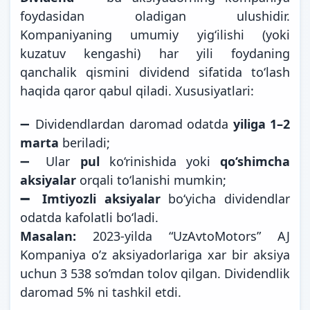
foydasidan oladigan ulushidir.
Kompaniyaning umumiy yig‘ilishi (yoki
kuzatuv kengashi) har yili foydaning
qanchalik qismini dividend sifatida to‘lash
haqida qaror qabul qiladi. Xususiyatlari:
➖ Dividendlardan daromad odatda
yiliga 1–2
marta
beriladi;
➖ Ular
pul
ko‘rinishida yoki
qo‘shimcha
aksiyalar
orqali to‘lanishi mumkin;
➖ Imtiyozli aksiyalar
bo‘yicha dividendlar
odatda kafolatli bo‘ladi.
Masalan:
2023-yilda “UzAvtoMotors” AJ
Kompaniya o’z aksiyadorlariga xar bir aksiya
uchun 3 538 so’mdan tolov qilgan. Dividendlik
daromad 5% ni
tashkil etdi.