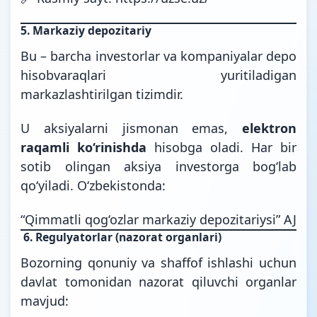
5.
Markaziy depozitariy
Bu – barcha investorlar va kompaniyalar depo
hisobvaraqlari yuritiladigan
markazlashtirilgan tizimdir.
U aksiyalarni jismonan emas,
elektron
raqamli ko‘rinishda
hisobga oladi. Har bir
sotib olingan aksiya investorga bog‘lab
qo‘yiladi. O‘zbekistonda:
“Qimmatli qog‘ozlar markaziy depozitariysi” AJ
6.
Regulyatorlar (nazorat organlari)
Bozorning qonuniy va shaffof ishlashi uchun
davlat tomonidan nazorat qiluvchi organlar
mavjud: