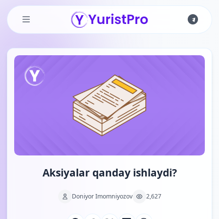
Skip to main content
Aksiyalar qanday ishlaydi?
Doniyor Imomniyozov
2,627