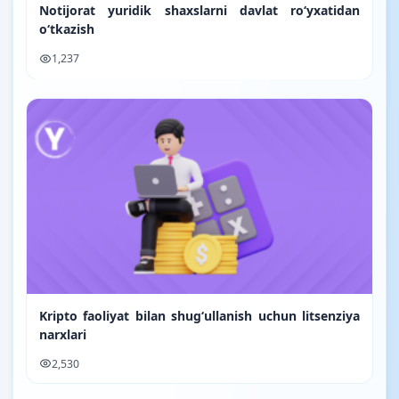
Notijorat yuridik shaxslarni davlat ro‘yxatidan
o‘tkazish
1,237
Kripto faoliyat bilan shugʻullanish uchun litsenziya
narxlari
2,530