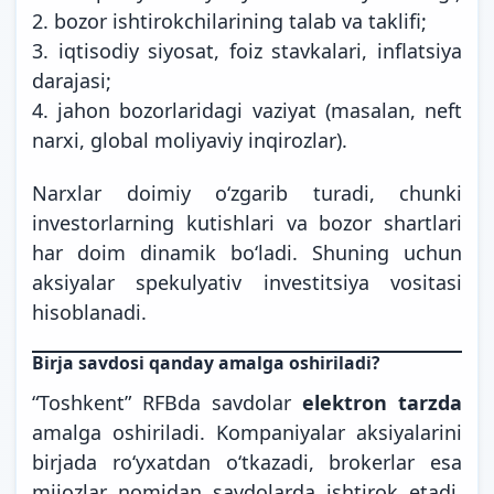
2. bozor ishtirokchilarining talab va taklifi;
3. iqtisodiy siyosat, foiz stavkalari, inflatsiya
darajasi;
4. jahon bozorlaridagi vaziyat (masalan, neft
narxi, global moliyaviy inqirozlar).
Narxlar doimiy o‘zgarib turadi, chunki
investorlarning kutishlari va bozor shartlari
har doim dinamik bo‘ladi. Shuning uchun
aksiyalar spekulyativ investitsiya vositasi
hisoblanadi.
Birja savdosi qanday amalga oshiriladi?
“Toshkent” RFBda savdolar
elektron tarzda
amalga oshiriladi. Kompaniyalar aksiyalarini
birjada ro‘yxatdan o‘tkazadi, brokerlar esa
mijozlar nomidan savdolarda ishtirok etadi.