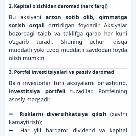
2.
Kapital o‘sishidan daromad (narx farqi)
Bu aksiyani
arzon sotib olib, qimmatga
sotish orqali
orttirilgan foydadir. Aksiyalar
bozordagi talab va taklifga qarab har kuni
o‘zgarib turadi. Shuning uchun qisqa
muddatli yoki uzoq muddatli savdodan foyda
olish mumkin.
3.
Portfel investitsiyalari va passiv daromad
Ba’zi investorlar turli aksiyalarni birlashtirib,
investitsiya portfeli
tuzadilar. Portfelning
asosiy maqsadi:
➖ Risklarni diversifikatsiya qilish
(xavfni
kamaytirish);
➖ Har yili barqaror dividend va kapital