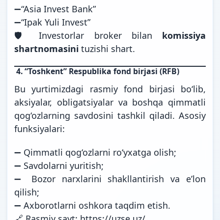
➖“Asia Invest Bank”
➖“Ipak Yuli Invest”
🛡 Investorlar broker bilan
komissiya
shartnomasini
tuzishi shart.
4.
“Toshkent” Respublika fond birjasi (RFB)
Bu yurtimizdagi rasmiy fond birjasi bo‘lib,
aksiyalar, obligatsiyalar va boshqa qimmatli
qog‘ozlarning savdosini tashkil qiladi. Asosiy
funksiyalari:
➖ Qimmatli qog‘ozlarni ro‘yxatga olish;
➖ Savdolarni yuritish;
➖ Bozor narxlarini shakllantirish va e’lon
qilish;
➖ Axborotlarni oshkora taqdim etish.
🔗 Rasmiy sayt:
https://uzse.uz/