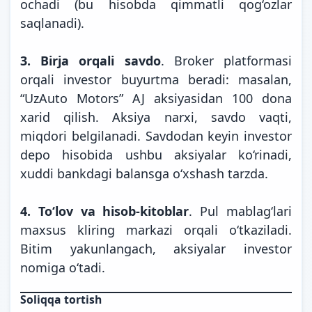
ochadi (bu hisobda qimmatli qog‘ozlar
saqlanadi).
3. Birja orqali savdo
. Broker platformasi
orqali investor buyurtma beradi: masalan,
“UzAuto Motors” AJ aksiyasidan 100 dona
xarid qilish. Aksiya narxi, savdo vaqti,
miqdori belgilanadi. Savdodan keyin investor
depo hisobida ushbu aksiyalar ko‘rinadi,
xuddi bankdagi balansga o‘xshash tarzda.
4. To‘lov va hisob-kitoblar
. Pul mablag‘lari
maxsus kliring markazi orqali o‘tkaziladi.
Bitim yakunlangach, aksiyalar investor
nomiga o‘tadi.
Soliqqa tortish