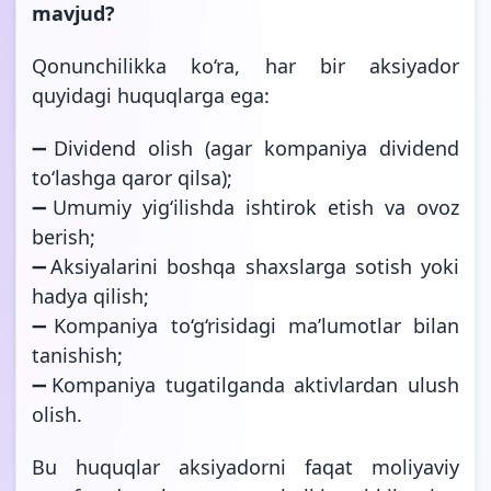
mavjud?
Qonunchilikka ko‘ra, har bir aksiyador
quyidagi huquqlarga ega:
➖Dividend olish (agar kompaniya dividend
to‘lashga qaror qilsa);
➖Umumiy yig‘ilishda ishtirok etish va ovoz
berish;
➖Aksiyalarini boshqa shaxslarga sotish yoki
hadya qilish;
➖Kompaniya to‘g‘risidagi ma’lumotlar bilan
tanishish;
➖Kompaniya tugatilganda aktivlardan ulush
olish.
Bu huquqlar aksiyadorni faqat moliyaviy