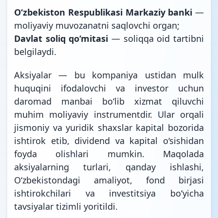
O‘zbekiston Respublikasi Markaziy banki
—
moliyaviy muvozanatni saqlovchi organ;
Davlat soliq qo‘mitasi
— soliqqa oid tartibni
belgilaydi.
Aksiyalar — bu kompaniya ustidan mulk
huquqini ifodalovchi va investor uchun
daromad manbai bo‘lib xizmat qiluvchi
muhim moliyaviy instrumentdir. Ular orqali
jismoniy va yuridik shaxslar kapital bozorida
ishtirok etib, dividend va kapital o‘sishidan
foyda olishlari mumkin. Maqolada
aksiyalarning turlari, qanday ishlashi,
O‘zbekistondagi amaliyot, fond birjasi
ishtirokchilari va investitsiya bo‘yicha
tavsiyalar tizimli yoritildi.