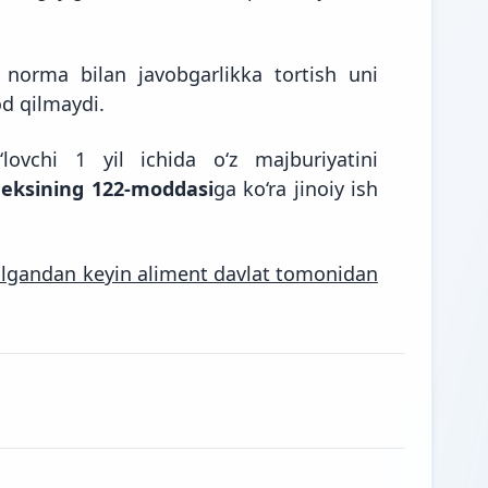
 norma bilan javobgarlikka tortish uni
od qilmaydi.
ovchi 1 yil ichida o‘z majburiyatini
deksining 122-moddasi
ga ko‘ra jinoiy ish
ilgandan keyin aliment davlat tomonidan