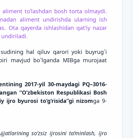
 aliment to‘lashdan bosh torta olmaydi.
nadan aliment undirishda ularning ish
s. Ota qayerda ishlashidan qat’iy nazar
undiriladi.
sudining hal qiluv qarori yoki buyrug`i
 biri mavjud bo`lganda MIBga murojaat
entining 2017-yil 30-maydagi PQ–3016-
qlangan “O‘zbekiston Respublikasi Bosh
 ijro byurosi to‘g‘risida”gi nizom
ga 9-
atlarining so‘zsiz ijrosini ta’minlash, ijro