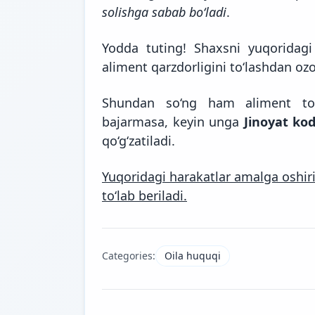
solishga sabab bo‘ladi
.
Yodda tuting! Shaxsni yuqoridagi
aliment qarzdorligini to‘lashdan oz
Shundan so‘ng ham aliment to‘l
bajarmasa, keyin unga
Jinoyat ko
qo‘g‘zatiladi.
Yuqoridagi harakatlar amalga oshir
to‘lab beriladi.
Categories:
Oila huquqi