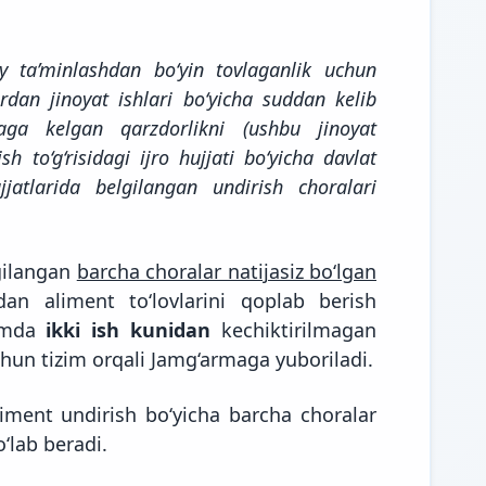
 ta’minlashdan bo‘yin tovlaganlik uchun
ordan jinoyat ishlari bo‘yicha suddan kelib
aga kelgan qarzdorlikni (ushbu jinoyat
sh to‘g‘risidagi ijro hujjati bo‘yicha davlat
jjatlarida belgilangan undirish choralari
gilangan
barcha choralar natijasiz bo‘lgan
dan aliment to‘lovlarini qoplab berish
hamda
ikki ish kunidan
kechiktirilmagan
chun tizim orqali Jamg‘armaga yuboriladi.
aliment undirish bo‘yicha barcha choralar
o‘lab beradi.