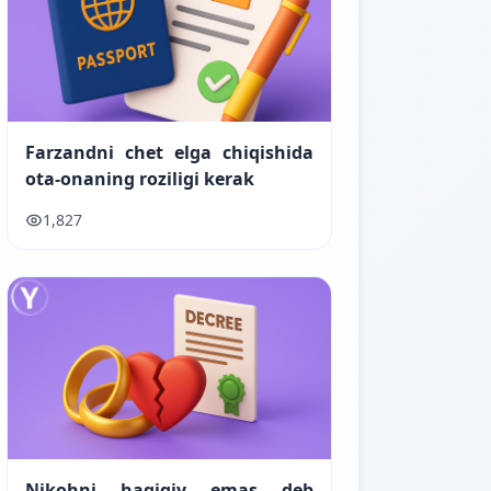
Farzandni chet elga chiqishida
ota-onaning roziligi kerak
1,827
Nikohni haqiqiy emas deb