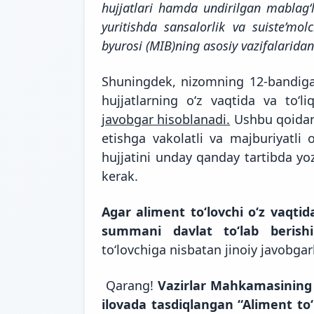
hujjatlari hamda undirilgan mablag‘la
yuritishda sansalorlik va suiste’molc
byurosi (MIB)ning asosiy vazifalaridan
Shuningdek, nizomning 12-bandiga 
hujjatlarning o‘z vaqtida va to‘l
javobgar hisoblanadi.
Ushbu qoidani
etishga vakolatli va majburiyatli
hujjatini unday qanday tartibda yoz
kerak.
Agar aliment to‘lovchi o‘z vaqtid
summani davlat to‘lab berishi
to‘lovchiga nisbatan jinoiy javobgarl
Qarang!
Vazirlar Mahkamasining 
ilovada tasdiqlangan “Aliment to‘l