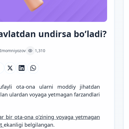
vlatdan undirsa bo’ladi?
 Imomniyozov
1,310
ufayli ota-ona ularni moddiy jihatdan
bilan ulardan voyaga yetmagan farzandlari
ar bir ota-ona o‘zining voyaga yetmagan
rt
ekanligi belgilangan.