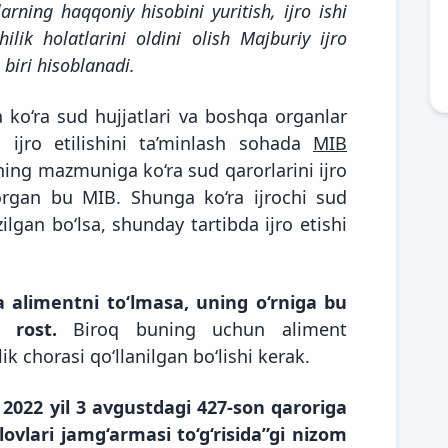
rning haqqoniy hisobini yuritish, ijro ishi
hilik holatlarini oldini olish Majburiy ijro
 biri hisoblanadi.
ko‘ra sud hujjatlari va boshqa organlar
iq ijro etilishini ta’minlash sohada
MIB
ng mazmuniga ko‘ra sud qarorlarini ijro
 organ bu MIB. Shunga ko‘ra ijrochi sud
ilgan bo‘lsa, shunday tartibda ijro etishi
a alimentni to‘lmasa, uning o‘rniga bu
 rost.
Biroq buning uchun aliment
ik chorasi qo‘llanilgan bo‘lishi kerak.
2022 yil 3 avgustdagi 427-son qaroriga
ovlari jamg‘armasi to‘g‘risida”gi nizom