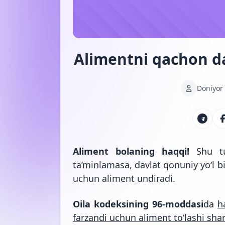
Alimentni qachon da
Doniyor
Aliment bolaning haqqi!
Shu t
ta’minlamasa, davlat qonuniy yo‘l 
uchun aliment undiradi.
Oila kodeksining 96-moddasi
da
h
farzandi uchun aliment to‘lashi sha