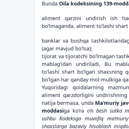
Bunda
Oila kodeksining 139-modd
aliment qarzini undirish ish h
bo‘lmaganda, aliment to‘lashi shart
banklar va boshqa tashkilotlarida
(agar mavjud bo‘lsa);
tijorat va tijoratchi bo‘lmagan tas
mablag‘idan undiriladi, Bu mabl
to‘lashi shart bo‘lgan shaxsning 
bo‘lgan har qanday mol-mulkiga qar
Yuqoridagi qoidalarning mazmun
aliment qarzdorligini undirishning 
natija bermasa, unda
Ma’muriy javo
moddasi
ga ko‘ra
o‘n besh sutka m
ushbu Kodeksga muvofiq ma’muriy
shaxslarga bazaviy hisoblash miqdo