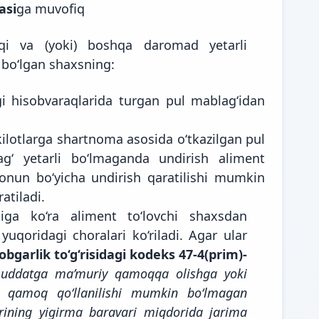
asi
ga muvofiq
aqi va (yoki) boshqa daromad yetarli
 bo‘lgan shaxsning:
gi hisobvaraqlarida turgan pul mablag‘idan
hkilotlarga shartnoma asosida o‘tkazilgan pul
ag‘ yetarli bo‘lmaganda undirish aliment
qonun bo‘yicha undirish qaratilishi mumkin
atiladi.
iga ko‘ra aliment to‘lovchi shaxsdan
yuqoridagi choralari ko‘riladi. Agar ular
bgarlik to‘g‘risidagi kodeks 47-4(prim)-
uddatga ma’muriy qamoqqa olishga yoki
 qamoq qo‘llanilishi mumkin bo‘lmagan
rining yigirma baravari miqdorida jarima