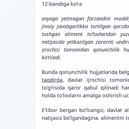
12-bandiga
ko‘ra
voyaga yetmagan farzandini moddiy
jinoiy javobgarlikka tortilgan qarzd
tushgan aliment to‘lovlaridan yuz
natijasida yetkazilgan zararni) undiri
ijrochisi tomonidan qonunchilik hu
ko‘riladi.
Bunda qonunchilik hujjatlarida bel
taqdirda
, davlat ijrochisi tomoni
to‘g‘risida qaror qabul qilinadi 
holda to‘lovlarni amalga oshirish u
E’tibor bergan bo‘lsangiz, davlat 
natijasiz bo‘lgandagina, alimentni t