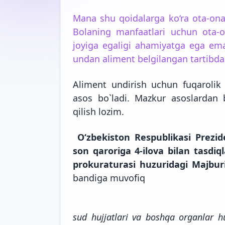
Mana shu qoidalarga ko‘ra ota-ona
Bolaning manfaatlari uchun ota-o
joyiga egaligi ahamiyatga ega ema
undan aliment belgilangan tartibda 
Aliment undirish uchun fuqarolik 
asos bo`ladi. Mazkur asoslardan
qilish lozim.
O‘zbekiston Respublikasi Prezid
son qaroriga 4-ilova bilan tasdi
prokuraturasi huzuridagi Majburiy
bandiga
muvofiq
sud hujjatlari va boshqa organlar hujj