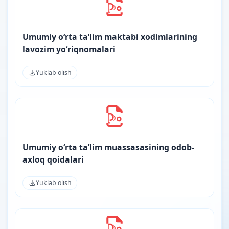
Umumiy oʻrta taʼlim maktabi xodimlarining
lavozim yoʻriqnomalari
Yuklab olish
Umumiy o‘rta ta’lim muassasasining odob-
axloq qoidalari
Yuklab olish