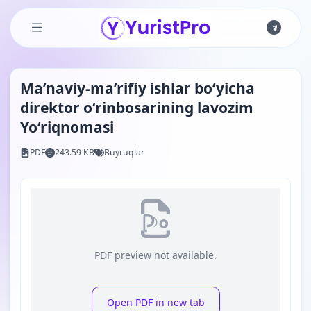
Skip to main content
Ma’naviy-ma’rifiy ishlar bo‘yicha
direktor o‘rinbosarining lavozim
Yo‘riqnomasi
PDF
243.59 KB
Buyruqlar
PDF preview not available.
Open PDF in new tab