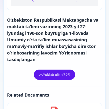
O‘zbekiston Respublikasi Maktabgacha va
maktab ta’limi vazirining 2023-yil 27-
iyundagi 190-son buyrug‘iga 1-ilovada
Umumiy o‘rta ta’lim muassasasining
ma’naviy-ma’rifiy ishlar bo‘yicha direktor
o‘rinbosarining lavozim Yo‘riqnomasi
tasdiqlangan
Yuklab olish
(PDF)
Related Documents