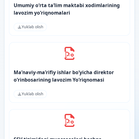
Umumiy oʻrta taʼlim maktabi xodimlarining
lavozim yoʻriqnomalari
Yuklab olish
Ma’naviy-ma’rifiy ishlar bo‘yicha direktor
o‘rinbosarining lavozim Yo‘riqnomasi
Yuklab olish