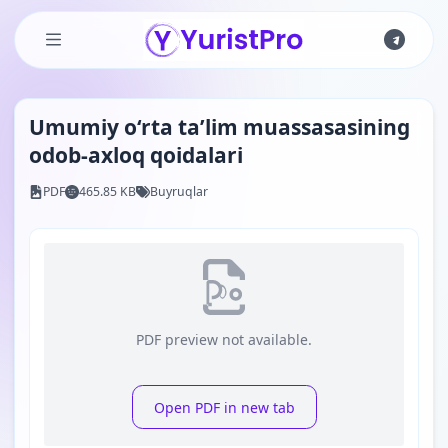
Skip to main content
Umumiy o‘rta ta’lim muassasasining
odob-axloq qoidalari
PDF
465.85 KB
Buyruqlar
PDF preview not available.
Open PDF in new tab