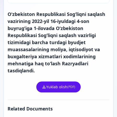
O‘zbekiston Respublikasi Sog‘liqni saqlash
vazirining 2022-yil 16-iyuldagi 4-son
buyrug‘iga 1-ilovada O‘zbekiston
Respublikasi Sog‘liqni saqlash vazirligi
tizimidagi barcha turdagi byudjet
muassasalarining moliya, iqtisodiyot va
buxgalteriya xizmatlari xodimlarining
mehnatiga haq to‘lash
Razryadlari
tasdiqlandi.
Yuklab olish
(PDF)
Related Documents