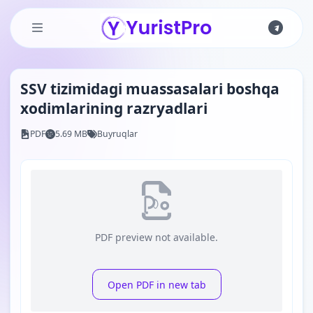
Skip to main content
SSV tizimidagi muassasalari boshqa
xodimlarining razryadlari
PDF
5.69 MB
Buyruqlar
PDF preview not available.
Open PDF in new tab