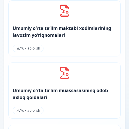
Umumiy oʻrta taʼlim maktabi xodimlarining
lavozim yoʻriqnomalari
Yuklab olish
Umumiy o‘rta ta’lim muassasasining odob-
axloq qoidalari
Yuklab olish