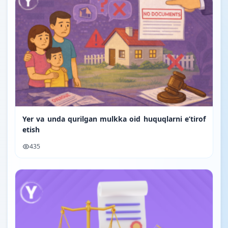
Yer va unda qurilgan mulkka oid huquqlarni e’tirof
etish
435