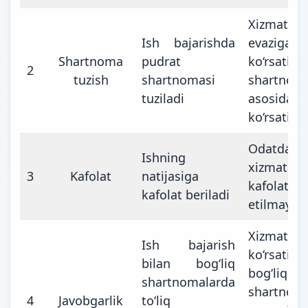
Xizmat
Ish bajarishda
evaziga 
Shartnoma
pudrat
ko‘rsatish
2
tuzish
shartnomasi
shartnoma
tuziladi
asosida
ko‘rsatilad
Odatda
Ishning
xizmatlar
3
Kafolat
natijasiga
kafolat 
kafolat beriladi
etilmaydi
Xizmat
Ish bajarish
ko‘rsatish
bilan bog‘liq
bog‘liq
shartnomalarda
shartnom
4
Javobgarlik
to‘liq