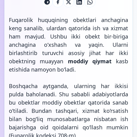
Fuqarolik huquqining obektlari anchagina
keng sanalib, ulardan qatorida ish va xizmat
ham mavjud. Ushbu ikki obekt bir-biriga
anchagina o‘xshash va yaqin. Ularni
birlashtirib turuvchi asosiy jihat har ikki
obektning muayyan
moddiy qiymat
kasb
etishida namoyon bo‘ladi.
Boshqacha aytganda, ularning har ikkisi
pulda baholanadi. Shu sababli adabiyotlarda
bu obektlar moddiy obektlar qatorida sanab
o‘tiladi. Bundan tashqari, xizmat ko‘rsatish
bilan bog‘liq munosabatlarga nisbatan ish
bajarishga oid qoidalarni qo‘llash mumkin
(
Fuqarolik kodeksi 708-m
).