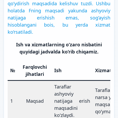
qo‘ydirish maqsadida kelishuv tuzdi. Ushbu
holatda Fning maqsadi yakunda ashyoviy
natijaga erishish emas, sog‘ayish
hisoblangani bois, bu yerda xizmat
ko‘rsatiladi.
Ish va xizmatlarning o‘zaro nisbatini
quyidagi jadvalda ko‘rib chiqamiz.
Farqlovchi
№
Ish
Xizmat
jihatlari
Taraflar
Taraflar 
ashyoviy
narsa yara
1
Maqsad
natijaga erish
maqsad 
maqsadini
qo‘ymaydi
ko‘zlaydi.