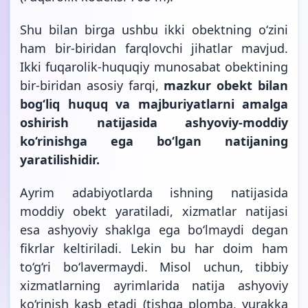
Shu bilan birga ushbu ikki obektning o‘zini
ham bir-biridan farqlovchi jihatlar mavjud.
Ikki fuqarolik-huquqiy munosabat obektining
bir-biridan asosiy farqi,
mazkur obekt bilan
bog‘liq huquq va majburiyatlarni amalga
oshirish natijasida ashyoviy-moddiy
ko‘rinishga ega bo‘lgan natijaning
yaratilishidir.
Ayrim adabiyotlarda ishning natijasida
moddiy obekt yaratiladi, xizmatlar natijasi
esa ashyoviy shaklga ega bo‘lmaydi degan
fikrlar keltiriladi. Lekin bu har doim ham
to‘g‘ri bo‘lavermaydi. Misol uchun, tibbiy
xizmatlarning ayrimlarida natija ashyoviy
ko‘rinish kasb etadi (tishga plomba, yurakka