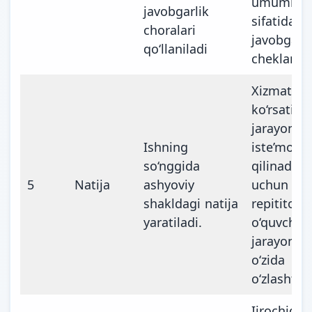
umumiy 
javobgarlik
sifatida
choralari
javobgarli
qo‘llaniladi
cheklanad
Xizmat
ko‘rsatish
jarayonid
Ishning
iste’mol
so‘nggida
qilinadi.
5
Natija
ashyoviy
uchun
shakldagi natija
repititorl
yaratiladi.
o‘quvchi
jarayonin
o‘zida
o‘zlashtira
Ijrochid