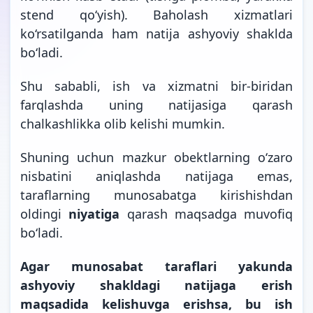
stend qo‘yish). Baholash xizmatlari
ko‘rsatilganda ham natija ashyoviy shaklda
bo‘ladi.
Shu sababli, ish va xizmatni bir-biridan
farqlashda uning natijasiga qarash
chalkashlikka olib kelishi mumkin.
Shuning uchun mazkur obektlarning o‘zaro
nisbatini aniqlashda natijaga emas,
taraflarning munosabatga kirishishdan
oldingi
niyatiga
qarash maqsadga muvofiq
bo‘ladi.
Agar munosabat taraflari yakunda
ashyoviy shakldagi natijaga erish
maqsadida kelishuvga erishsa, bu ish