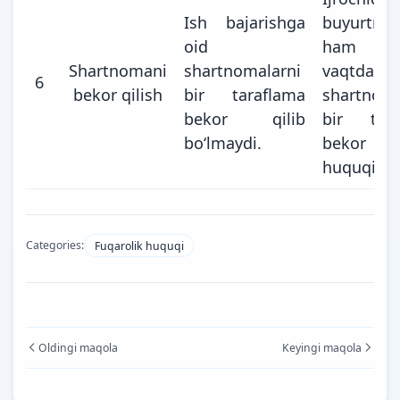
Ish bajarishga
buyurtma
oid
ham ist
Shartnomani
shartnomalarni
vaqtda
6
bekor qilish
bir taraflama
shartnom
bekor qilib
bir tara
bo‘lmaydi.
bekor q
huquqi ma
Categories:
Fuqarolik huquqi
Oldingi maqola
Keyingi maqola