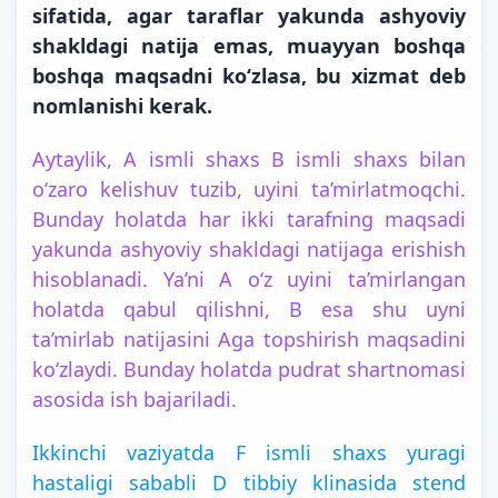
sifatida, agar taraflar yakunda ashyoviy
shakldagi natija emas, muayyan boshqa
boshqa maqsadni ko‘zlasa, bu xizmat deb
nomlanishi kerak.
Aytaylik, A ismli shaxs B ismli shaxs bilan
o‘zaro kelishuv tuzib, uyini ta’mirlatmoqchi.
Bunday holatda har ikki tarafning maqsadi
yakunda ashyoviy shakldagi natijaga erishish
hisoblanadi. Ya’ni A o‘z uyini ta’mirlangan
holatda qabul qilishni, B esa shu uyni
ta’mirlab natijasini Aga topshirish maqsadini
ko‘zlaydi. Bunday holatda pudrat shartnomasi
asosida ish bajariladi.
Ikkinchi vaziyatda F ismli shaxs yuragi
hastaligi sababli D tibbiy klinasida stend