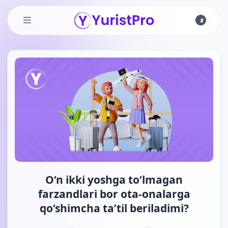
Skip to main content
O‘n ikki yoshga to‘lmagan
farzandlari bor ota-onalarga
qo‘shimcha ta’til beriladimi?