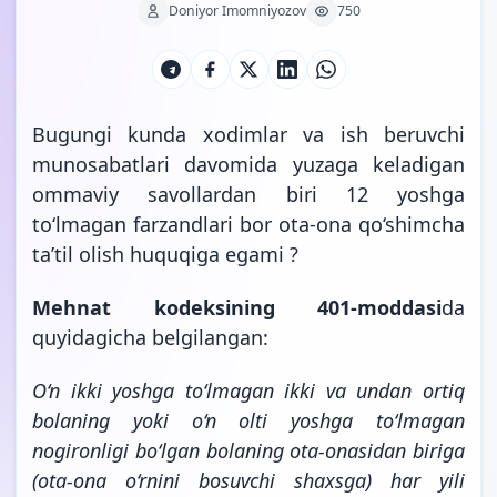
Doniyor Imomniyozov
750
Bugungi kunda xodimlar va ish beruvchi
munosabatlari davomida yuzaga keladigan
ommaviy savollardan biri 12 yoshga
to‘lmagan farzandlari bor ota-ona qo‘shimcha
ta’til olish huquqiga egami ?
Mehnat kodeksining 401-moddasi
da
quyidagicha belgilangan:
O‘n ikki yoshga to‘lmagan ikki va undan ortiq
bolaning yoki o‘n olti yoshga to‘lmagan
nogironligi bo‘lgan bolaning ota-onasidan biriga
(ota-ona o‘rnini bosuvchi shaxsga) har yili