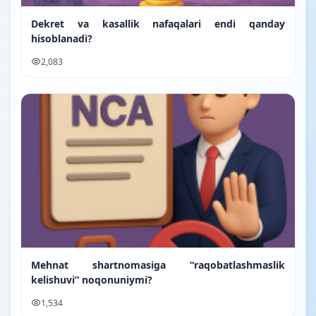
Dekret va kasallik nafaqalari endi qanday
hisoblanadi?
2,083
Mehnat shartnomasiga “raqobatlashmaslik
kelishuvi” noqonuniymi?
1,534