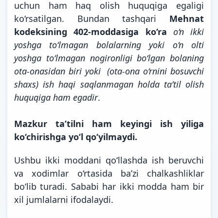
uchun ham haq olish huquqiga egaligi
ko‘rsatilgan. Bundan tashqari
Mehnat
kodeksining 402-moddasiga ko‘ra
o‘n ikki
yoshga to‘lmagan bolalarning yoki o‘n olti
yoshga to‘lmagan nogironligi bo‘lgan bolaning
ota-onasidan biri yoki (ota-ona o‘rnini bosuvchi
shaxs) ish haqi saqlanmagan holda ta’til olish
huquqiga ham egadir
.
Mazkur ta’tilni ham keyingi ish yiliga
ko‘chirishga yo‘l qo‘yilmaydi.
Ushbu ikki moddani qo‘llashda ish beruvchi
va xodimlar o‘rtasida ba’zi chalkashliklar
bo‘lib turadi. Sababi har ikki modda ham bir
xil jumlalarni ifodalaydi.