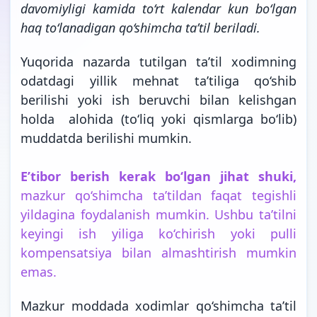
davomiyligi kamida to‘rt kalendar kun bo‘lgan
haq to‘lanadigan qo‘shimcha ta’til
beriladi.
Yuqorida nazarda tutilgan ta’til xodimning
odatdagi yillik mehnat ta’tiliga qo‘shib
berilishi yoki ish beruvchi bilan kelishgan
holda alohida (to‘liq yoki qismlarga bo‘lib)
muddatda berilishi mumkin.
E’tibor berish kerak bo‘lgan jihat shuki,
mazkur qo‘shimcha ta’tildan faqat tegishli
yildagina foydalanish mumkin. Ushbu ta’tilni
keyingi ish yiliga ko‘chirish yoki pulli
kompensatsiya bilan almashtirish mumkin
emas.
Mazkur moddada xodimlar qo‘shimcha ta’til