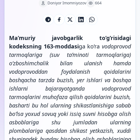
Doniyor Imomniyozov
664
Ma’muriy javobgarlik to‘g‘risidagi
kodeksning 163-moddasi
ga ko‘ra
vodoprovod
tarmoqlariga (suv ta’minoti tarmoqlariga)
o‘zboshimchalik bilan ulanish hamda
vodoprovoddan foydalanish qoidalarini
boshqacha tarzda buzish, yer ishlari va boshqa
ishlarni bajarayotganda vodoprovod
tarmoqlarini muhofaza qilish qoidalarini buzish,
basharti bu hol ularning shikastlanishiga sabab
bo‘lsa yoxud sovuq yoki issiq suvni hisobga olish
asboblariga shu jumladan ularning
plombalariga qasddan shikast yetkazish, xuddi
shuningdek bunday hisobga olish asboblarining