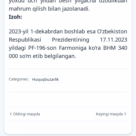
yoxud uch yildan besh yilgacha ozodlikdan
mahrum qilish bilan jazolanadi.
Izoh:
2023-yil 1-dekabrdan boshlab esa O‘zbekiston
Respublikasi Prezidentining 17.11.2023
yildagi PF-196-son Farmoniga ko‘ra BHM 340
000 so‘m etib
belgilangan.
Categories:
Huquqbuzarlik
Oldingi maqola
Keyingi maqola