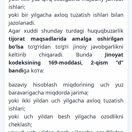
ishlari;
yoki bir yilgacha axloq tuzatish ishlari bilan
jazolanadi.
Agar xuddi shunday turdagi huquqbuzarlik
tijorat maqsadlarida amalga oshirilgan
bo‘lsa
to‘g‘ridan to‘g‘ri jinoiy javobgarlikni
keltirib chiqaradi. Bunda
Jinoyat
kodeksining 169-moddasi, 2-qism “d”
bandi
ga ko‘ra:
bazaviy hisoblash miqdorining uch yuz
baravarigacha miqdorda jarima;
yoki ikki yildan uch yilgacha axloq tuzatish
ishlari;
yoki uch yildan besh yilgacha ozodlikni
cheklash;