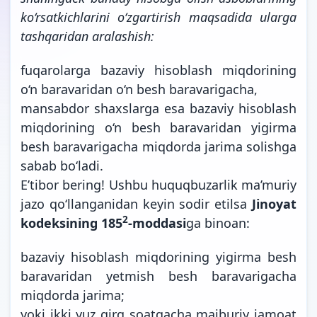
ko‘rsatkichlarini o‘zgartirish maqsadida ularga
tashqaridan aralashish:
fuqarolarga bazaviy hisoblash miqdorining
o‘n baravaridan o‘n besh baravarigacha,
mansabdor shaxslarga esa bazaviy hisoblash
miqdorining o‘n besh baravaridan yigirma
besh baravarigacha miqdorda jarima solishga
sabab bo‘ladi.
E’tibor bering! Ushbu huquqbuzarlik ma’muriy
jazo qo‘llanganidan keyin sodir etilsa
Jinoyat
2
kodeksining 185
-moddasi
ga binoan:
bazaviy hisoblash miqdorining yigirma besh
baravaridan yetmish besh baravarigacha
miqdorda jarima;
yoki ikki yuz qirq soatgacha majburiy jamoat