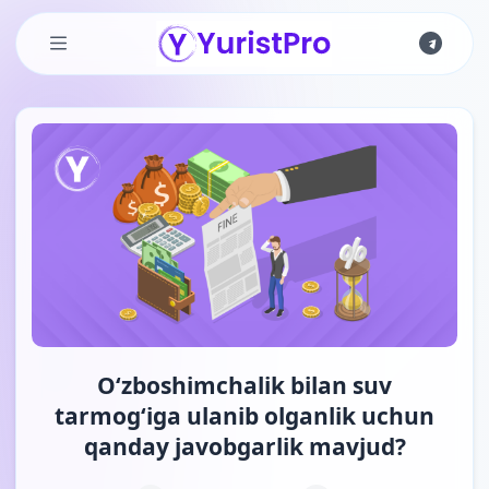
Skip to main content
O‘zboshimchalik bilan suv
tarmog‘iga ulanib olganlik uchun
qanday javobgarlik mavjud?