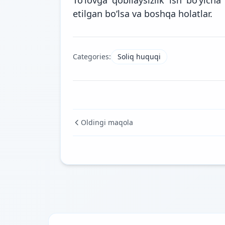
etilgan bo‘lsa va boshqa holatlar.
Categories:
Soliq huquqi
Oldingi maqola