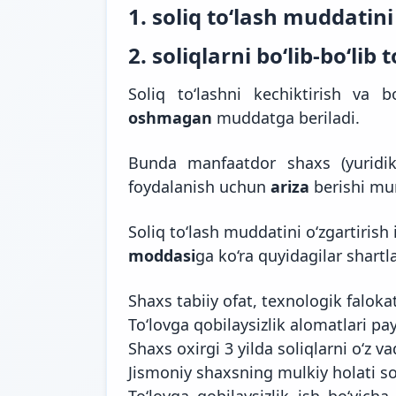
1. soliq to‘lash muddatini
2. soliqlarni bo‘lib-bo‘lib t
Soliq to‘lashni kechiktirish va b
oshmagan
muddatga beriladi.
Bunda manfaatdor shaxs (yuridi
foydalanish uchun
ariza
berishi mu
Soliq to‘lash muddatini o‘zgartiris
moddasi
ga ko‘ra quyidagilar shartl
Shaxs tabiiy ofat, texnologik falokat
To‘lovga qobilaysizlik alomatlari pay
Shaxs oxirgi 3 yilda soliqlarni o‘z va
Jismoniy shaxsning mulkiy holati sol
To‘lovga qobilaysizlik ish bo‘yich