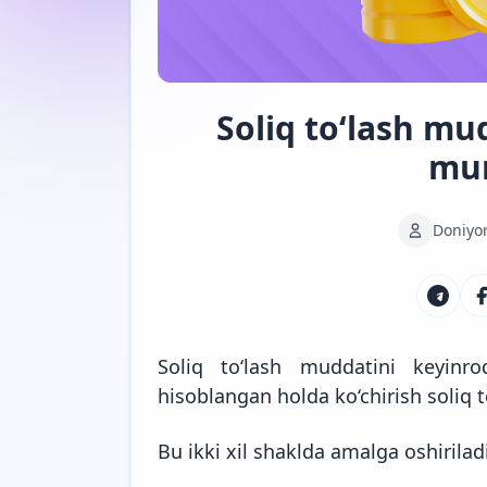
Soliq to‘lash mud
mu
Doniyo
Soliq to‘lash muddatini keyin
hisoblangan holda ko‘chirish soliq 
Bu ikki xil shaklda amalga oshiriladi