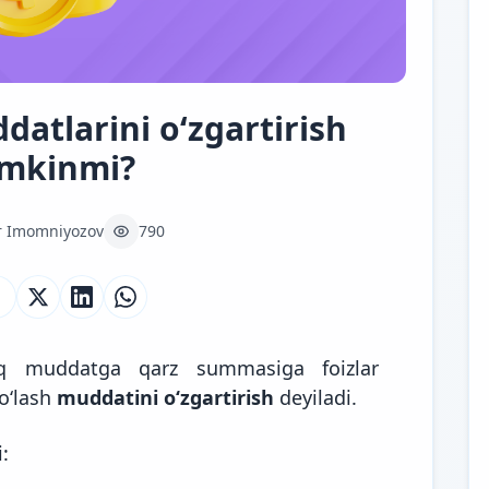
datlarini o‘zgartirish
mkinmi?
r Imomniyozov
790
roq muddatga qarz summasiga foizlar
to‘lash
muddatini o‘zgartirish
deyiladi.
: