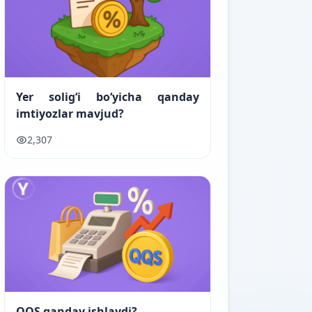
Yer soligʻi boʻyicha qanday
imtiyozlar mavjud?
2,307
QQS qanday ishlaydi?