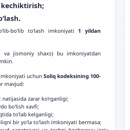
 kechiktirish;
o‘lash.
o‘lib-bo‘lib to‘lash imkoniyati
1 yildan
k va jismoniy shaxs) bu imkoniyatdan
mkin.
h imkoniyati uchun
Soliq kodeksining 100-
ar
mavjud
:
 natijasida zarar ko‘rganligi;
do bo‘lish xavfi;
qtida to‘lab kelganligi;
iqni bir yo‘la to‘lash imkoniyati bermasa;
a sud sanatsiyasi va tashqi boshqaruv joriy