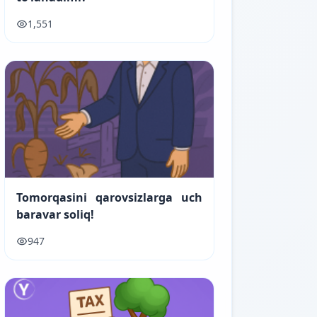
1,551
Tomorqasini qarovsizlarga uch
baravar soliq!
947