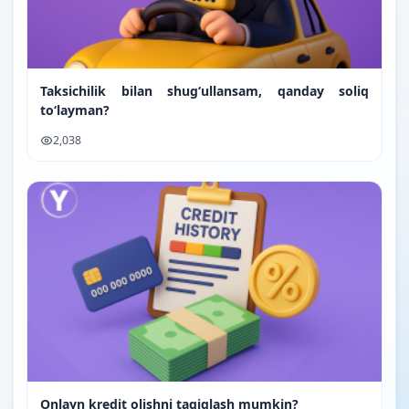
Taksichilik bilan shugʻullansam, qanday soliq
toʻlayman?
2,038
Onlayn kredit olishni taqiqlash mumkin?