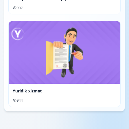
907
Yuridik xizmat
944