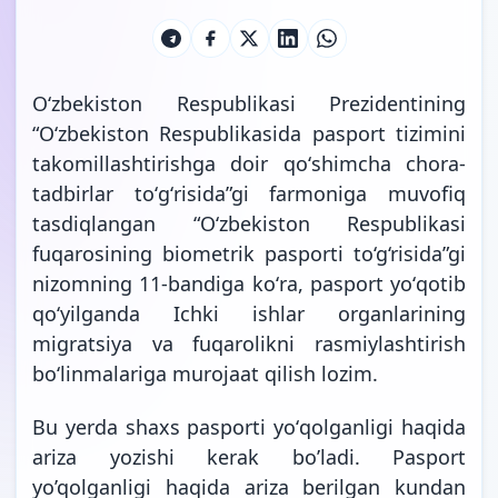
Oʻzbekiston Respublikasi Prezidentining
“Oʻzbekiston Respublikasida pasport tizimini
takomillashtirishga doir qoʻshimcha chora-
tadbirlar toʻgʻrisida”gi farmoniga muvofiq
tasdiqlangan “O‘zbekiston Respublikasi
fuqarosining biometrik pasporti to‘g‘risida”gi
nizomning 11-bandiga koʻra, pasport yoʻqotib
qoʻyilganda Ichki ishlar organlarining
migratsiya va fuqarolikni rasmiylashtirish
bo‘linmalariga murojaat qilish lozim.
Bu yerda shaxs pasporti yoʻqolganligi haqida
ariza yozishi kerak bo’ladi. Pasport
yo’qolganligi haqida ariza berilgan kundan