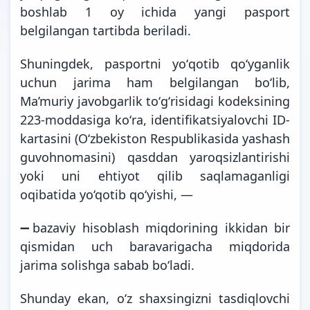
boshlab 1 oy ichida yangi pasport
belgilangan tartibda beriladi.
Shuningdek, pasportni yoʻqotib qoʻyganlik
uchun jarima ham belgilangan boʻlib,
Ma’muriy javobgarlik toʻgʻrisidagi kodeksining
223-moddasiga koʻra, identifikatsiyalovchi ID-
kartasini (O‘zbekiston Respublikasida yashash
guvohnomasini) qasddan yaroqsizlantirishi
yoki uni ehtiyot qilib saqlamaganligi
oqibatida yo‘qotib qo‘yishi, —
➖bazaviy hisoblash miqdorining ikkidan bir
qismidan uch baravarigacha miqdorida
jarima solishga sabab bo‘ladi.
Shunday ekan, oʻz shaxsingizni tasdiqlovchi