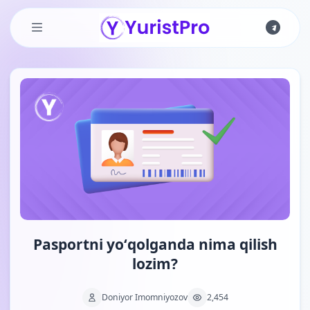
Skip to main content
Pasportni yoʻqolganda nima qilish
lozim?
Doniyor Imomniyozov
2,454